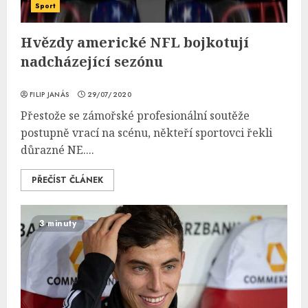
Sport
Hvězdy americké NFL bojkotují
nadcházející sezónu
FILIP JANÁS
29/07/2020
Přestože se zámořské profesionální soutěže
postupně vrací na scénu, někteří sportovci řekli
důrazné NE....
PŘEČÍST ČLÁNEK
3 minuty