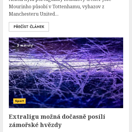
Mourinho působí v Tottenhamu, vyhazov z
Manchesteru United...
PŘEČÍST ČLÁNEK
3 minuty
Sport
Extraligu možná dočasně posílí
zámořské hvězdy