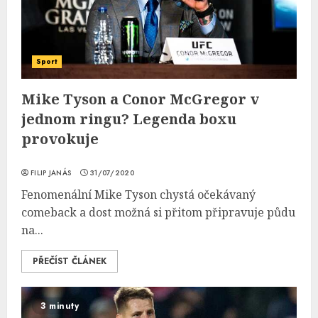
Sport
Mike Tyson a Conor McGregor v
jednom ringu? Legenda boxu
provokuje
FILIP JANÁS
31/07/2020
Fenomenální Mike Tyson chystá očekávaný
comeback a dost možná si přitom připravuje půdu
na...
PŘEČÍST ČLÁNEK
3 minuty