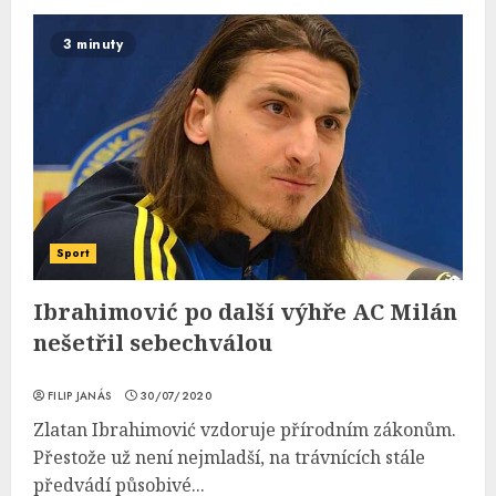
3 minuty
Sport
Ibrahimović po další výhře AC Milán
nešetřil sebechválou
FILIP JANÁS
30/07/2020
Zlatan Ibrahimović vzdoruje přírodním zákonům.
Přestože už není nejmladší, na trávnících stále
předvádí působivé...