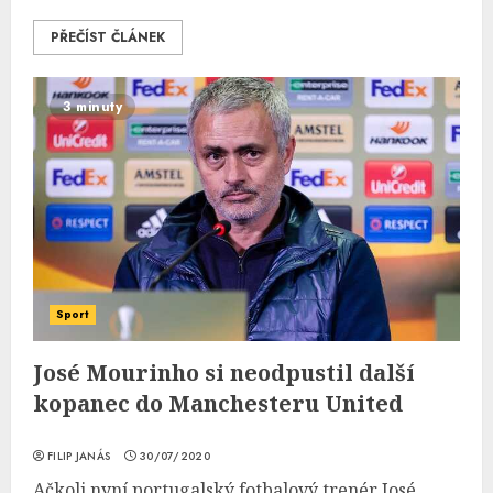
PŘEČÍST ČLÁNEK
3 minuty
Sport
José Mourinho si neodpustil další
kopanec do Manchesteru United
FILIP JANÁS
30/07/2020
Ačkoli nyní portugalský fotbalový trenér José