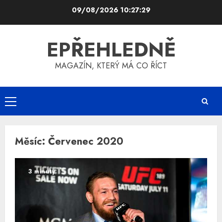
Skip
09/08/2026
10:27:29
to
content
EPŘEHLEDNĚ
MAGAZÍN, KTERÝ MÁ CO ŘÍCT
Primary
Menu
Měsíc:
Červenec 2020
3 minuty