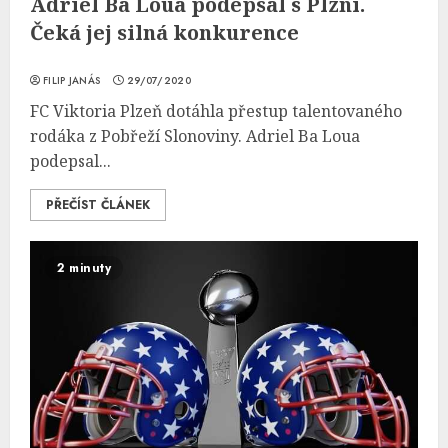
Adriel Ba Loua podepsal s Plzní.
Čeká jej silná konkurence
FILIP JANÁS
29/07/2020
FC Viktoria Plzeň dotáhla přestup talentovaného
rodáka z Pobřeží Slonoviny. Adriel Ba Loua
podepsal...
PŘEČÍST ČLÁNEK
2 minuty