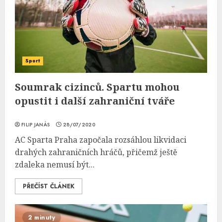
Sport
Soumrak cizinců. Spartu mohou
opustit i další zahraniční tváře
FILIP JANÁS
28/07/2020
AC Sparta Praha započala rozsáhlou likvidaci
drahých zahraničních hráčů, přičemž ještě
zdaleka nemusí být...
PŘEČÍST ČLÁNEK
2 minuty