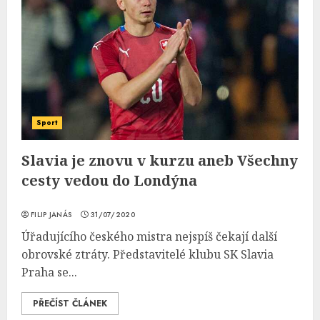
Sport
Slavia je znovu v kurzu aneb Všechny
cesty vedou do Londýna
FILIP JANÁS
31/07/2020
Úřadujícího českého mistra nejspíš čekají další
obrovské ztráty. Představitelé klubu SK Slavia
Praha se...
PŘEČÍST ČLÁNEK