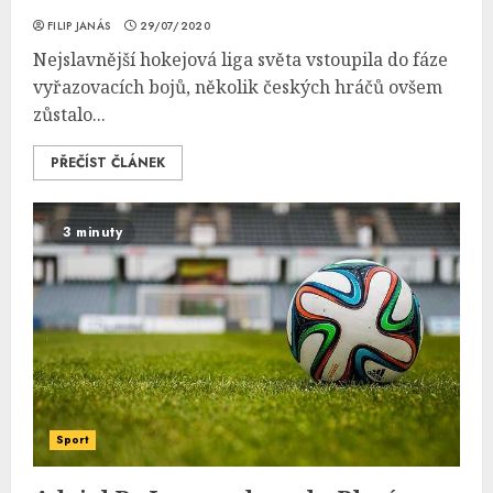
FILIP JANÁS
29/07/2020
Nejslavnější hokejová liga světa vstoupila do fáze
vyřazovacích bojů, několik českých hráčů ovšem
zůstalo...
PŘEČÍST ČLÁNEK
3 minuty
Sport