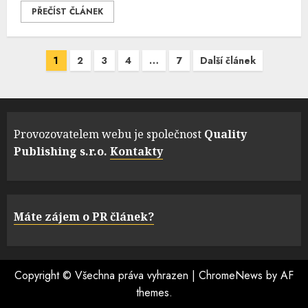
PŘEČÍST ČLÁNEK
Navigace
1
2
3
4
…
7
Další článek
pro
příspěvky
Provozovatelem webu je společnost
Quality
Publishing s.r.o.
Kontakty
Máte zájem o PR článek?
Copyright © Všechna práva vyhrazen
|
ChromeNews
by AF
themes.