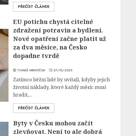
PŘEČÍST ČLÁNEK
EU potichu chystá citelné
zdražení potravin a bydlení.
Nové opatření začne platit už
za dva měsíce, na Česko
dopadne tvrdě
TOMÁŠ MRKVIČKA
27/10/2025
Zatímco běžní lidé by uvítali, kdyby jejich
životní náklady, které každý měsíc musí
hradit,...
PŘEČÍST ČLÁNEK
Byty v Česku mohou začít
zlevňovat. Není to ale dobrá