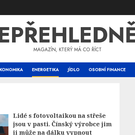
EPŘEHLEDN
MAGAZÍN, KTERÝ MÁ CO ŘÍCT
KONOMIKA
ENERGETIKA
JÍDLO
OSOBNÍ FINANCE
Lidé s fotovoltaikou na střeše
jsou v pasti. Čínský výrobce jim
ji může na dálku vypnout