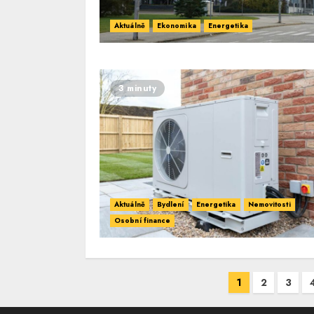
Aktuálně
Ekonomika
Energetika
3 minuty
Aktuálně
Bydlení
Energetika
Nemovitosti
Osobní finance
Navigace
1
2
3
pro