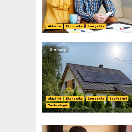
Aktuálně
Ekonomika
Energetika
2 minuty
Aktuálně
Ekonomika
Energetika
Spotřebitel
Technologie