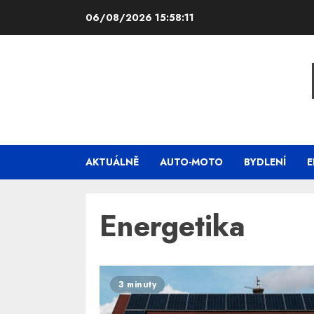
Skip
06/08/2026
15:58:12
to
content
AKTUÁLNĚ
AUTO-MOTO
BYDLENÍ
E
Energetika
3 minuty