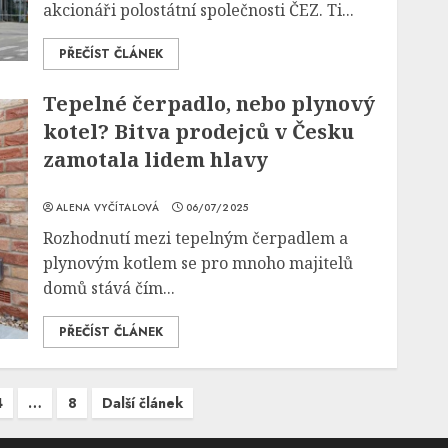
akcionáři polostátní společnosti ČEZ. Ti...
PŘEČÍST ČLÁNEK
Tepelné čerpadlo, nebo plynový
kotel? Bitva prodejců v Česku
zamotala lidem hlavy
ALENA VYČÍTALOVÁ
06/07/2025
Rozhodnutí mezi tepelným čerpadlem a
plynovým kotlem se pro mnoho majitelů
domů stává čím...
PŘEČÍST ČLÁNEK
4
…
8
Další článek