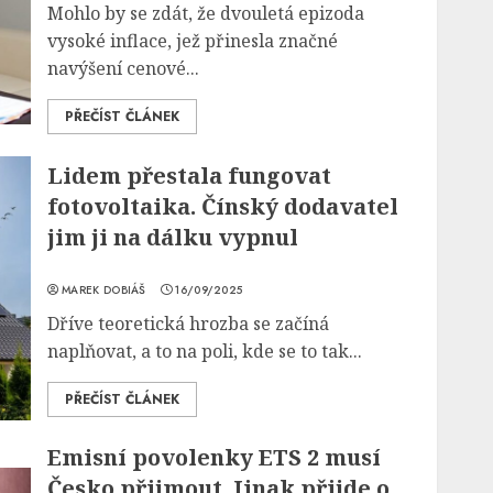
Mohlo by se zdát, že dvouletá epizoda
vysoké inflace, jež přinesla značné
navýšení cenové...
PŘEČÍST ČLÁNEK
Lidem přestala fungovat
fotovoltaika. Čínský dodavatel
jim ji na dálku vypnul
MAREK DOBIÁŠ
16/09/2025
Dříve teoretická hrozba se začíná
naplňovat, a to na poli, kde se to tak...
PŘEČÍST ČLÁNEK
Emisní povolenky ETS 2 musí
Česko přijmout. Jinak přijde o