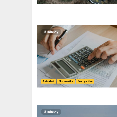
2 minuty
Aktuálně
Ekonomika
Energetika
2 minuty