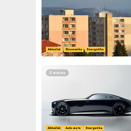
Aktuálně
Ekonomika
Energetika
3 minuty
Aktuálně
Auto-moto
Energetika