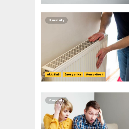
3 minuty
Aktuálně
Energetika
Nemovitosti
2 minuty