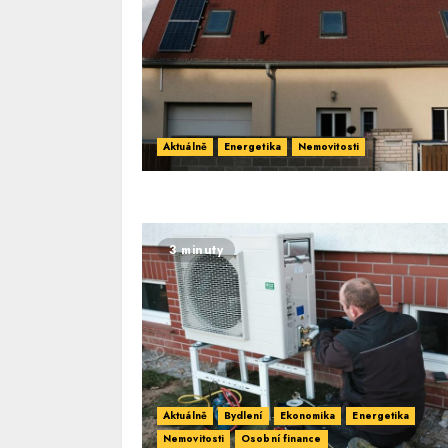
Aktuálně
Energetika
Nemovitosti
3 minuty
Aktuálně
Bydlení
Ekonomika
Energetika
Nemovitosti
Osobní finance