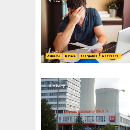
2 minuty
Aktuálně
Dotace
Energetika
Spotřebitel
2 minuty