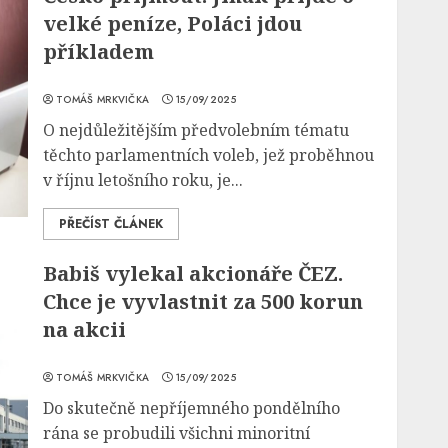
velké peníze, Poláci jdou
příkladem
TOMÁŠ MRKVIČKA
15/09/2025
O nejdůležitějším předvolebním tématu
těchto parlamentních voleb, jež proběhnou
v říjnu letošního roku, je...
PŘEČÍST ČLÁNEK
Babiš vylekal akcionáře ČEZ.
Chce je vyvlastnit za 500 korun
na akcii
TOMÁŠ MRKVIČKA
15/09/2025
Do skutečně nepříjemného pondělního
rána se probudili všichni minoritní