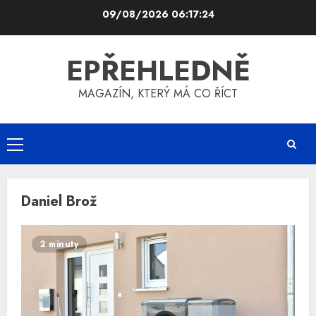
Skip
09/08/2026
06:17:25
to
content
EPŘEHLEDNĚ
MAGAZÍN, KTERÝ MÁ CO ŘÍCT
Primary
Menu
Daniel Brož
2 minuty