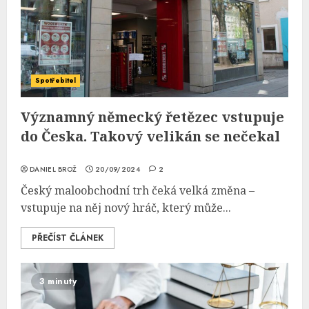
Spotřebitel
Významný německý řetězec vstupuje
do Česka. Takový velikán se nečekal
DANIEL BROŽ
20/09/2024
2
Český maloobchodní trh čeká velká změna –
vstupuje na něj nový hráč, který může...
PŘEČÍST ČLÁNEK
3 minuty