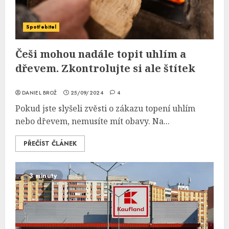
Spotřebitel
Češi mohou nadále topit uhlím a
dřevem. Zkontrolujte si ale štítek
DANIEL BROŽ
25/09/2024
4
Pokud jste slyšeli zvěsti o zákazu topení uhlím
nebo dřevem, nemusíte mít obavy. Na...
PŘEČÍST ČLÁNEK
3 minuty