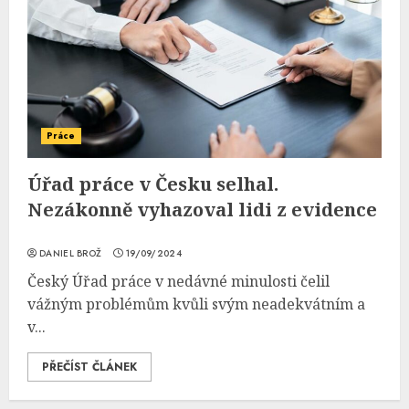
Práce
Úřad práce v Česku selhal.
Nezákonně vyhazoval lidi z evidence
DANIEL BROŽ
19/09/2024
Český Úřad práce v nedávné minulosti čelil
vážným problémům kvůli svým neadekvátním a
v...
PŘEČÍST ČLÁNEK