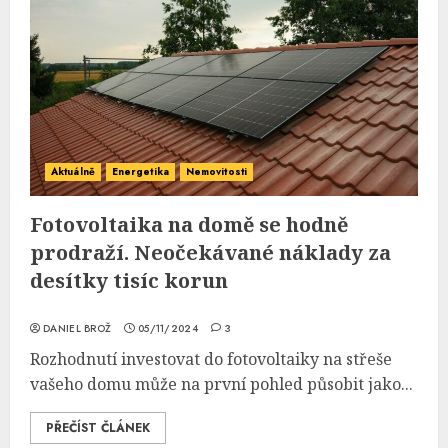
Aktuálně
Energetika
Nemovitosti
Fotovoltaika na domě se hodně
prodraží. Neočekávané náklady za
desítky tisíc korun
DANIEL BROŽ
05/11/2024
3
Rozhodnutí investovat do fotovoltaiky na střeše
vašeho domu může na první pohled působit jako...
PŘEČÍST ČLÁNEK