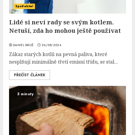
Spotřebitel
Lidé si neví rady se svým kotlem.
Netuší, zda ho mohou ještě používat
DANIEL BROŽ
26/09/2024
Zákaz starých kotlů na pevná paliva, které
nesplňují minimálně třetí emisní třídu, se stal...
PŘEČÍST ČLÁNEK
3 minuty