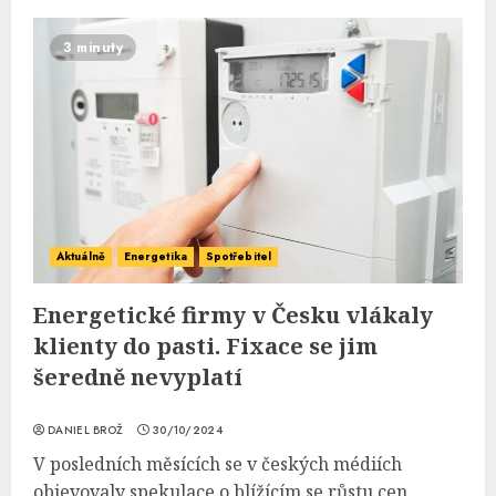
3 minuty
Aktuálně
Energetika
Spotřebitel
Energetické firmy v Česku vlákaly
klienty do pasti. Fixace se jim
šeredně nevyplatí
DANIEL BROŽ
30/10/2024
V posledních měsících se v českých médiích
objevovaly spekulace o blížícím se růstu cen...