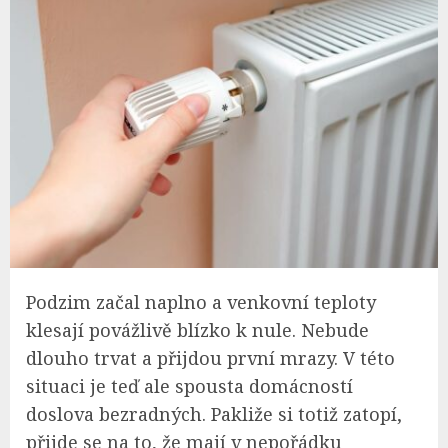
Podzim začal naplno a venkovní teploty
klesají povážlivě blízko k nule. Nebude
dlouho trvat a přijdou první mrazy. V této
situaci je teď ale spousta domácností
doslova bezradných. Pakliže si totiž zatopí,
přijde se na to, že mají v nepořádku