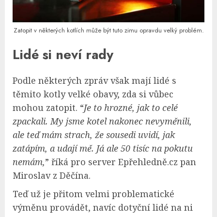
Zatopit v některých kotlích může být tuto zimu opravdu velký problém.
Lidé si neví rady
Podle některých zpráv však mají lidé s
těmito kotly velké obavy, zda si vůbec
mohou zatopit. “
Je to hrozné, jak to celé
zpackali. My jsme kotel nakonec nevyměnili,
ale teď mám strach, že sousedi uvidí, jak
zatápím, a udají mě. Já ale 50 tisíc na pokutu
nemám,
” říká pro server Epřehledně.cz pan
Miroslav z Děčína.
Teď už je přitom velmi problematické
výměnu provádět, navíc dotyční lidé na ni