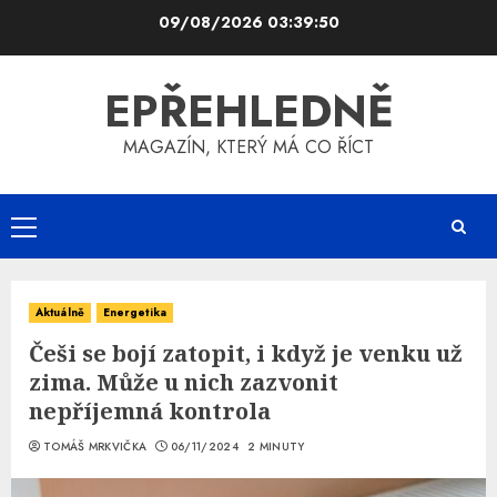
Skip
09/08/2026
03:39:51
to
content
EPŘEHLEDNĚ
MAGAZÍN, KTERÝ MÁ CO ŘÍCT
Primary
Menu
Aktuálně
Energetika
Češi se bojí zatopit, i když je venku už
zima. Může u nich zazvonit
nepříjemná kontrola
TOMÁŠ MRKVIČKA
06/11/2024
2 MINUTY