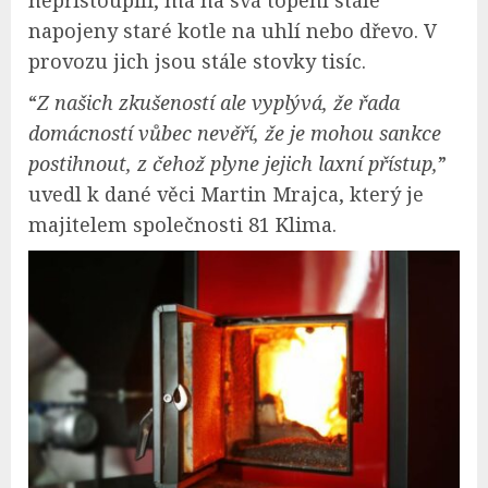
nepřistoupili, má na svá topení stále
napojeny staré kotle na uhlí nebo dřevo. V
provozu jich jsou stále stovky tisíc.
“
Z našich zkušeností ale vyplývá, že řada
domácností vůbec nevěří, že je mohou sankce
postihnout, z čehož plyne jejich laxní přístup,
”
uvedl k dané věci Martin Mrajca, který je
majitelem společnosti 81 Klima.