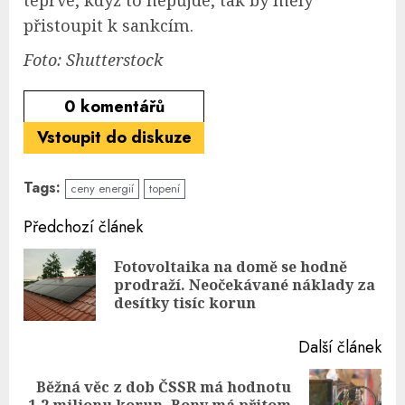
teprve, když to nepůjde, tak by měly
přistoupit k sankcím.
Foto: Shutterstock
0
komentářů
Vstoupit do diskuze
Tags:
ceny energií
topení
Continue
Předchozí článek
Reading
Fotovoltaika na domě se hodně
Pre
prodraží. Neočekávané náklady za
pos
desítky tisíc korun
Další článek
Běžná věc z dob ČSSR má hodnotu
Next