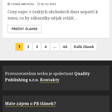
TOMÁŠ MRKVIČKA
18/12/2025
Ceny vajec v českých obchodech dnes nepatří k
tomu, co by zákazníky nějak zvlášť...
PŘEČÍST ČLÁNEK
Navigace
1
2
3
4
…
46
Další článek
pro
příspěvky
Provozovatelem webu je společnost
Quality
Publishing s.r.o.
Kontakty
Máte zájem o PR článek?