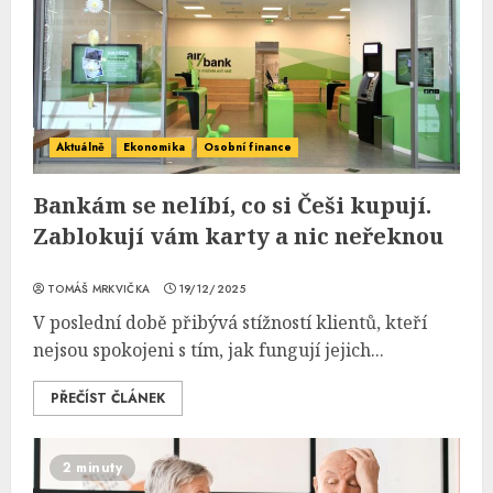
Aktuálně
Ekonomika
Osobní finance
Bankám se nelíbí, co si Češi kupují.
Zablokují vám karty a nic neřeknou
TOMÁŠ MRKVIČKA
19/12/2025
V poslední době přibývá stížností klientů, kteří
nejsou spokojeni s tím, jak fungují jejich...
PŘEČÍST ČLÁNEK
2 minuty