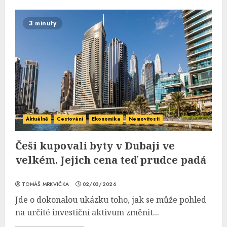
3 minuty
Aktuálně
Cestování
Ekonomika
Nemovitosti
Češi kupovali byty v Dubaji ve
velkém. Jejich cena teď prudce padá
TOMÁŠ MRKVIČKA
02/03/2026
Jde o dokonalou ukázku toho, jak se může pohled
na určité investiční aktivum změnit...