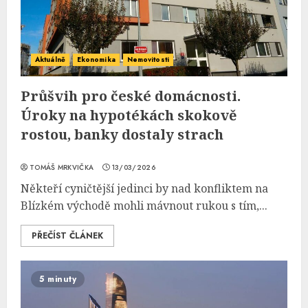
Aktuálně
Ekonomika
Nemovitosti
Průšvih pro české domácnosti.
Úroky na hypotékách skokově
rostou, banky dostaly strach
TOMÁŠ MRKVIČKA
13/03/2026
Někteří cyničtější jedinci by nad konfliktem na
Blízkém východě mohli mávnout rukou s tím,...
PŘEČÍST ČLÁNEK
5 minuty