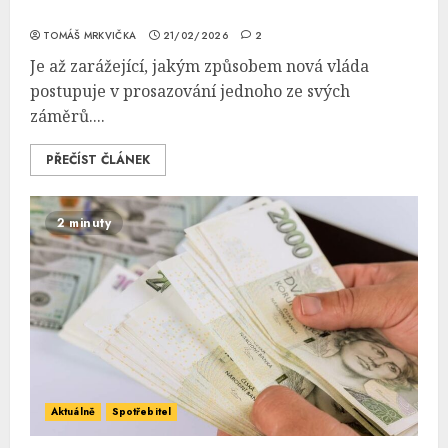
TOMÁŠ MRKVIČKA
21/02/2026
2
Je až zarážející, jakým způsobem nová vláda
postupuje v prosazování jednoho ze svých
záměrů....
PŘEČÍST ČLÁNEK
2 minuty
Aktuálně
Spotřebitel