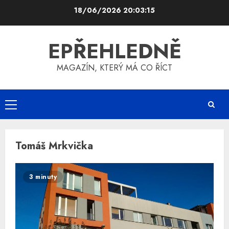
Skip
18/06/2026
20:03:16
to
content
EPŘEHLEDNĚ
MAGAZÍN, KTERÝ MÁ CO ŘÍCT
Primary
Menu
Tomáš Mrkvička
3 minuty