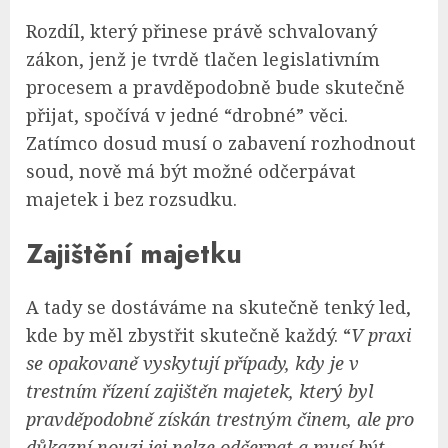
Rozdíl, který přinese právě schvalovaný
zákon, jenž je tvrdě tlačen legislativním
procesem a pravděpodobně bude skutečně
přijat, spočívá v jedné “drobné” věci.
Zatímco dosud musí o zabavení rozhodnout
soud, nově má být možné odčerpávat
majetek i bez rozsudku.
Zajištění majetku
A tady se dostáváme na skutečně tenký led,
kde by měl zbystřit skutečně každý. “
V praxi
se opakovaně vyskytují případy, kdy je v
trestním řízení zajištěn majetek, který byl
pravděpodobně získán trestným činem, ale pro
důkazní nouzi jej nelze odčerpat a musí být