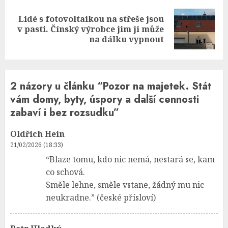
Lidé s fotovoltaikou na střeše jsou
Next
v pasti. Čínský výrobce jim ji může
post:
na dálku vypnout
2 názory u článku “
Pozor na majetek. Stát
vám domy, byty, úspory a další cennosti
zabaví i bez rozsudku
”
Oldřich Hein
21/02/2026 (18:33)
“Blaze tomu, kdo nic nemá, nestará se, kam
co schová.
Směle lehne, směle vstane, žádný mu nic
neukradne.” (české přísloví)