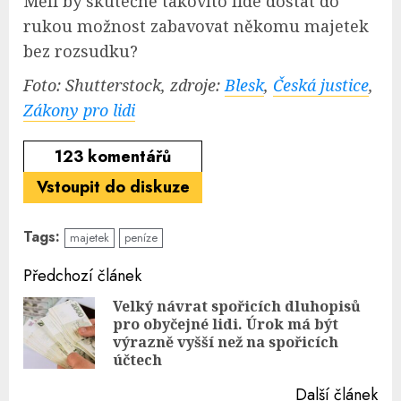
Měli by skutečně takovíto lidé dostat do
rukou možnost zabavovat někomu majetek
bez rozsudku?
Foto: Shutterstock, zdroje:
Blesk
,
Česká justice
,
Zákony pro lidi
123
komentářů
Vstoupit do diskuze
Tags:
majetek
peníze
Continue
Předchozí článek
Reading
Velký návrat spořicích dluhopisů
pro obyčejné lidi. Úrok má být
Pre
výrazně vyšší než na spořicích
pos
účtech
Další článek