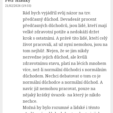
Petr Hladký
21/02/2026 (19:55)
Rád bych vyjádřil svůj názor na tzv.
předčasný důchod. Devadesát procent
předčasných důchodců, jsou lidé, kteří mají
velké zdravotní potíže a nedokáží držet
krok s ostatními. A právě tito lidé, kteří celý
život pracovali, až už nyní nemohou, jsou na
tom nejhůř. Nejen, že se jim nikdy
nezvedne jejich důchod, ale kvůli
zdravotnímu stavu, platí na lécích mnohem
více, než-li normální důchodci s normálním
důchodem. Nechci debatovat o tom co je
normální důchodce a normální důchod. A
navíc již nemohou pracovat, pouze na
nějaký krátký úvazek- na který je nikdo
nechce.
Možná by bylo rozumné a lidské i těmto