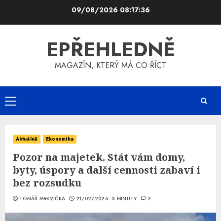
Skip
09/08/2026
08:17:37
to
content
EPŘEHLEDNĚ
MAGAZÍN, KTERÝ MÁ CO ŘÍCT
Primary
Menu
Aktuálně
Ekonomika
Pozor na majetek. Stát vám domy,
byty, úspory a další cennosti zabaví i
bez rozsudku
TOMÁŠ MRKVIČKA
21/02/2026
3 MINUTY
2