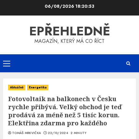
Skip
06/08/2026
18:20:54
to
content
EPŘEHLEDNĚ
MAGAZÍN, KTERÝ MÁ CO ŘÍCT
Primary
Menu
Aktuálně
Energetika
Fotovoltaik na balkonech v Česku
rychle přibývá. Velký obchod je teď
prodává za méně než 5 tisíc korun.
Elektřina zdarma pro každého
TOMÁŠ MRKVIČKA
22/10/2024
2 MINUTY