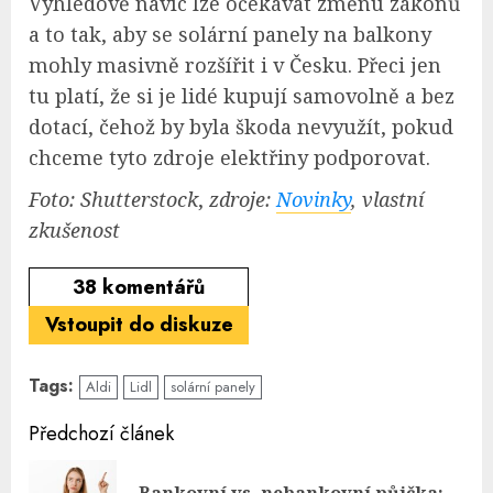
Výhledově navíc lze očekávat změnu zákonů
a to tak, aby se solární panely na balkony
mohly masivně rozšířit i v Česku. Přeci jen
tu platí, že si je lidé kupují samovolně a bez
dotací, čehož by byla škoda nevyužít, pokud
chceme tyto zdroje elektřiny podporovat.
Foto: Shutterstock
,
zdroje:
Novinky
, vlastní
zkušenost
38
komentářů
Vstoupit do diskuze
Tags:
Aldi
Lidl
solární panely
Continue
Předchozí článek
Reading
Bankovní vs. nebankovní půjčka: