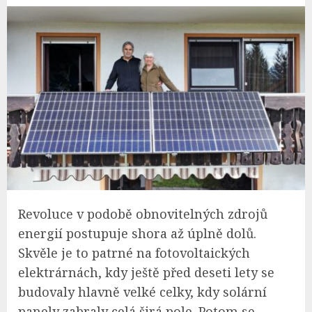
Revoluce v podobě obnovitelných zdrojů
energií postupuje shora až úplně dolů.
Skvěle je to patrné na fotovoltaických
elektrárnách, kdy ještě před deseti lety se
budovaly hlavně velké celky, kdy solární
panely zabraly celá širá pole. Potom se