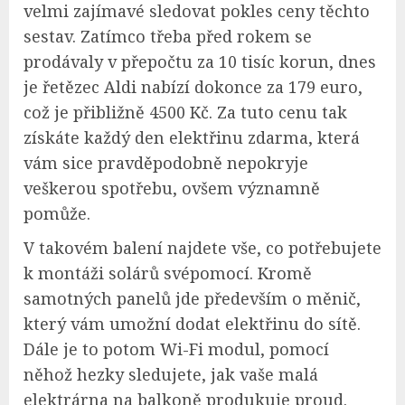
velmi zajímavé sledovat pokles ceny těchto
sestav. Zatímco třeba před rokem se
prodávaly v přepočtu za 10 tisíc korun, dnes
je řetězec Aldi nabízí dokonce za 179 euro,
což je přibližně 4500 Kč. Za tuto cenu tak
získáte každý den elektřinu zdarma, která
vám sice pravděpodobně nepokryje
veškerou spotřebu, ovšem významně
pomůže.
V takovém balení najdete vše, co potřebujete
k montáži solárů svépomocí. Kromě
samotných panelů jde především o měnič,
který vám umožní dodat elektřinu do sítě.
Dále je to potom Wi-Fi modul, pomocí
něhož hezky sledujete, jak vaše malá
elektrárna na balkoně produkuje proud.