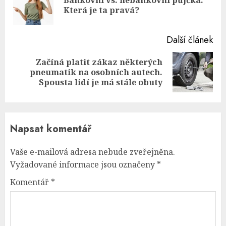
Pre
Která je ta pravá?
pos
Další článek
Začíná platit zákaz některých
Next
pneumatik na osobních autech.
post:
Spousta lidí je má stále obuty
Napsat komentář
Vaše e-mailová adresa nebude zveřejněna.
Vyžadované informace jsou označeny
*
Komentář
*