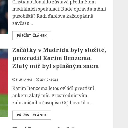
Cristiano Ronaldo zůstává předmětem
mediálních spekulací. Bude opravdu měnit
působiště? Rudí ďáblové každopádně
zavčasu...
PŘEČÍST ČLÁNEK
Začátky v Madridu byly složité,
prozradil Karim Benzema.
Zlatý míč byl splněným snem
FILIP JANÁS
25/10/2022
Karim Benzema letos ovládl prestižní
anketu Zlatý míč. Prostřednictvím
zahraničního časopisu GQ hovořil o...
PŘEČÍST ČLÁNEK