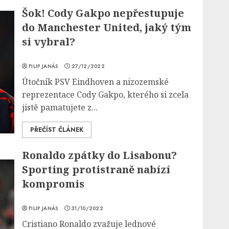
Šok! Cody Gakpo nepřestupuje
do Manchester United, jaký tým
si vybral?
FILIP JANÁS
27/12/2022
Útočník PSV Eindhoven a nizozemské
reprezentace Cody Gakpo, kterého si zcela
jistě pamatujete z...
PŘEČÍST ČLÁNEK
Ronaldo zpátky do Lisabonu?
Sporting protistraně nabízí
kompromis
FILIP JANÁS
31/10/2022
Cristiano Ronaldo zvažuje lednové