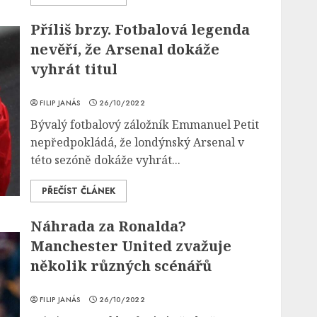
Příliš brzy. Fotbalová legenda
nevěří, že Arsenal dokáže
vyhrát titul
FILIP JANÁS
26/10/2022
Bývalý fotbalový záložník Emmanuel Petit
nepředpokládá, že londýnský Arsenal v
této sezóně dokáže vyhrát...
PŘEČÍST ČLÁNEK
Náhrada za Ronalda?
Manchester United zvažuje
několik různých scénářů
FILIP JANÁS
26/10/2022