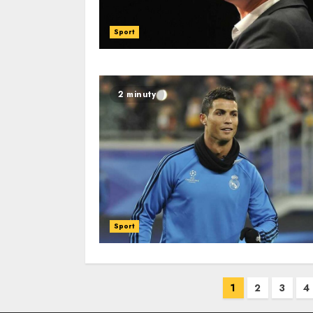
Sport
2 minuty
Sport
Navigace
1
2
3
4
pro