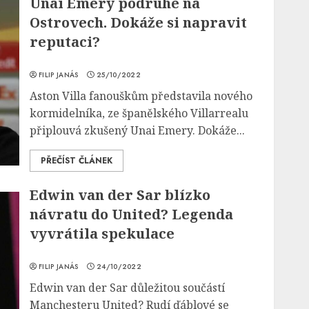
Unai Emery podruhé na
Ostrovech. Dokáže si napravit
reputaci?
FILIP JANÁS
25/10/2022
Aston Villa fanouškům představila nového
kormidelníka, ze španělského Villarrealu
připlouvá zkušený Unai Emery. Dokáže...
PŘEČÍST ČLÁNEK
Edwin van der Sar blízko
návratu do United? Legenda
vyvrátila spekulace
FILIP JANÁS
24/10/2022
Edwin van der Sar důležitou součástí
Manchesteru United? Rudí ďáblové se