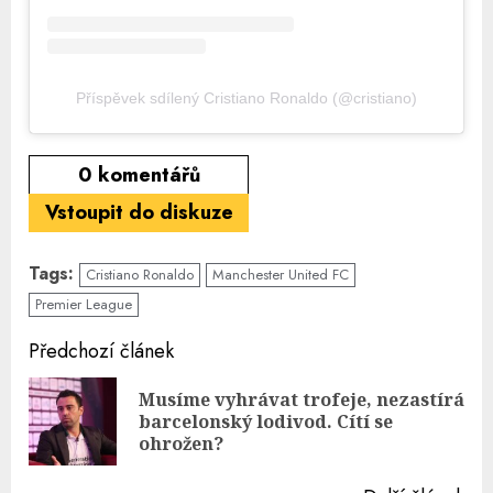
Příspěvek sdílený Cristiano Ronaldo (@cristiano)
0
komentářů
Vstoupit do diskuze
Tags:
Cristiano Ronaldo
Manchester United FC
Premier League
Continue
Předchozí článek
Reading
Musíme vyhrávat trofeje, nezastírá
Pre
barcelonský lodivod. Cítí se
pos
ohrožen?