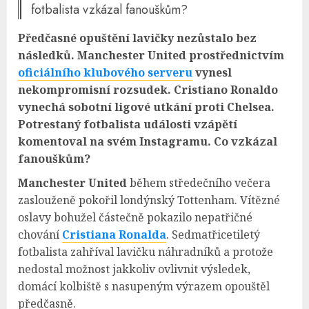
fotbalista vzkázal fanouškům?
Předčasné opuštění lavičky nezůstalo bez
následků. Manchester United prostřednictvím
oficiálního klubového serveru
vynesl
nekompromisní rozsudek. Cristiano Ronaldo
vynechá sobotní ligové utkání proti Chelsea.
Potrestaný fotbalista události vzápětí
komentoval na svém Instagramu. Co vzkázal
fanouškům?
Manchester United
během středečního večera
zaslouženě pokořil londýnský Tottenham. Vítězné
oslavy bohužel částečně pokazilo nepatřičné
chování
Cristiana Ronalda
. Sedmatřicetiletý
fotbalista zahříval lavičku náhradníků a protože
nedostal možnost jakkoliv ovlivnit výsledek,
domácí kolbiště s nasupeným výrazem opouštěl
předčasně.