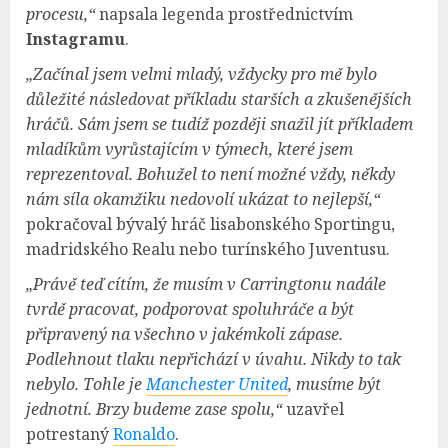
procesu,“
napsala legenda prostřednictvím
Instagramu
.
„Začínal jsem velmi mladý, vždycky pro mě bylo
důležité následovat příkladu starších a zkušenějších
hráčů. Sám jsem se tudíž později snažil jít příkladem
mladíkům vyrůstajícím v týmech, které jsem
reprezentoval. Bohužel to není možné vždy, někdy
nám síla okamžiku nedovolí ukázat to nejlepší,“
pokračoval bývalý hráč lisabonského Sportingu,
madridského Realu nebo turínského Juventusu.
„Právě teď cítím, že musím v Carringtonu nadále
tvrdě pracovat, podporovat spoluhráče a být
připravený na všechno v jakémkoli zápase.
Podlehnout tlaku nepřichází v úvahu. Nikdy to tak
nebylo. Tohle je
Manchester United
, musíme být
jednotní. Brzy budeme zase spolu,“
uzavřel
potrestaný
Ronaldo
.