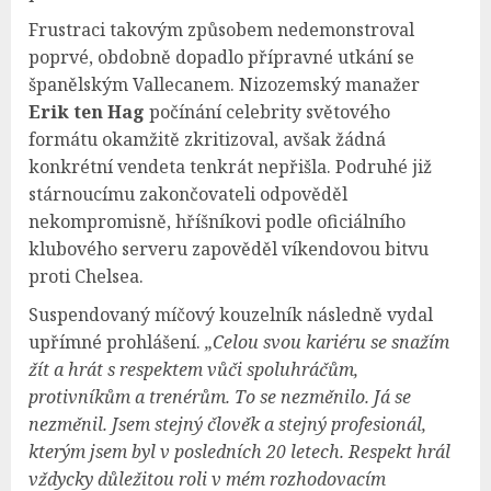
Frustraci takovým způsobem nedemonstroval
poprvé, obdobně dopadlo přípravné utkání se
španělským Vallecanem. Nizozemský manažer
Erik ten Hag
počínání celebrity světového
formátu okamžitě zkritizoval, avšak žádná
konkrétní vendeta tenkrát nepřišla. Podruhé již
stárnoucímu zakončovateli odpověděl
nekompromisně, hříšníkovi podle oficiálního
klubového serveru zapověděl víkendovou bitvu
proti Chelsea.
Suspendovaný míčový kouzelník následně vydal
upřímné prohlášení.
„Celou svou kariéru se snažím
žít a hrát s respektem vůči spoluhráčům,
protivníkům a trenérům. To se nezměnilo. Já se
nezměnil. Jsem stejný člověk a stejný profesionál,
kterým jsem byl v posledních 20 letech. Respekt hrál
vždycky důležitou roli v mém rozhodovacím