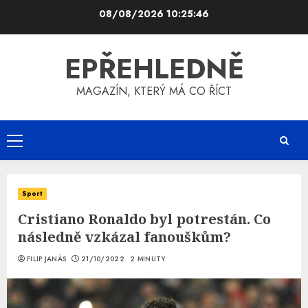
Skip
08/08/2026
10:25:47
to
content
EPŘEHLEDNĚ
MAGAZÍN, KTERÝ MÁ CO ŘÍCT
Primary
Menu
Sport
Cristiano Ronaldo byl potrestán. Co
následně vzkázal fanouškům?
FILIP JANÁS
21/10/2022
2 MINUTY