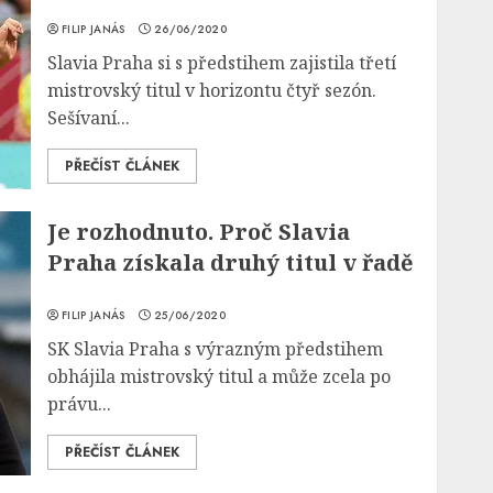
FILIP JANÁS
26/06/2020
Slavia Praha si s předstihem zajistila třetí
mistrovský titul v horizontu čtyř sezón.
Sešívaní...
PŘEČÍST ČLÁNEK
Je rozhodnuto. Proč Slavia
Praha získala druhý titul v řadě
FILIP JANÁS
25/06/2020
SK Slavia Praha s výrazným předstihem
obhájila mistrovský titul a může zcela po
právu...
PŘEČÍST ČLÁNEK