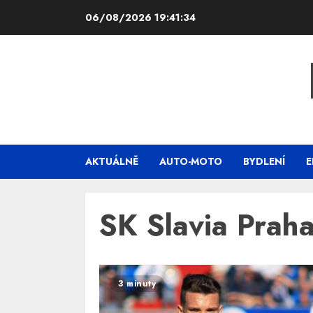
Skip
06/08/2026
19:41:35
to
content
AKTUÁLNĚ
AUTO-MOTO
BYDLENÍ
E
SK Slavia Prah
3 minuty