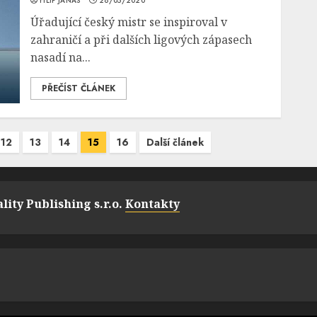
FILIP JANÁS
28/05/2020
Úřadující český mistr se inspiroval v
zahraničí a při dalších ligových zápasech
nasadí na...
PŘEČÍST ČLÁNEK
12
13
14
15
16
Další článek
lity Publishing s.r.o.
Kontakty