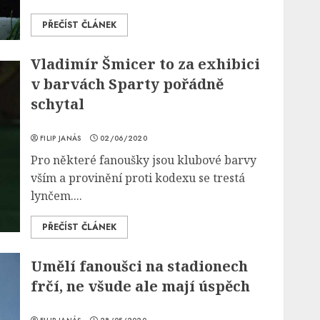
PŘEČÍST ČLÁNEK
Vladimír Šmicer to za exhibici
v barvách Sparty pořádně
schytal
FILIP JANÁS
02/06/2020
Pro některé fanoušky jsou klubové barvy
vším a provinění proti kodexu se trestá
lynčem....
PŘEČÍST ČLÁNEK
Umělí fanoušci na stadionech
frčí, ne všude ale mají úspěch