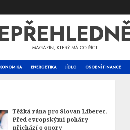
EPŘEHLEDN
MAGAZÍN, KTERÝ MÁ CO ŘÍCT
KONOMIKA
ENERGETIKA
JÍDLO
OSOBNÍ FINANCE
a
Těžká rána pro Slovan Liberec.
Před evropskými poháry
přichází o opory