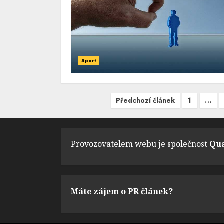
Sport
Navigace
Předchozí článek
1
…
pro
příspěvky
Provozovatelem webu je společnost
Qua
Máte zájem o PR článek?