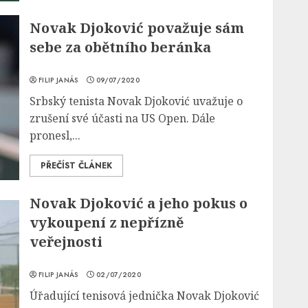
Novak Djoković považuje sám
sebe za obětního beránka
FILIP JANÁS
09/07/2020
Srbský tenista Novak Djoković uvažuje o
zrušení své účasti na US Open. Dále
pronesl,...
PŘEČÍST ČLÁNEK
Novak Djoković a jeho pokus o
vykoupení z nepřízně
veřejnosti
FILIP JANÁS
02/07/2020
Úřadující tenisová jednička Novak Djoković