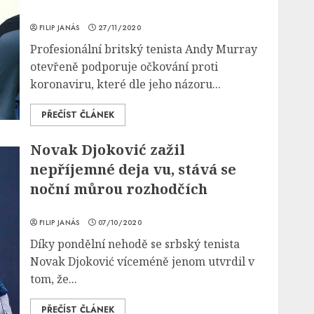
FILIP JANÁS
27/11/2020
Profesionální britský tenista Andy Murray
otevřeně podporuje očkování proti
koronaviru, které dle jeho názoru...
PŘEČÍST ČLÁNEK
Novak Djoković zažil
nepříjemné deja vu, stává se
noční můrou rozhodčích
FILIP JANÁS
07/10/2020
Díky pondělní nehodě se srbský tenista
Novak Djoković víceméně jenom utvrdil v
tom, že...
PŘEČÍST ČLÁNEK