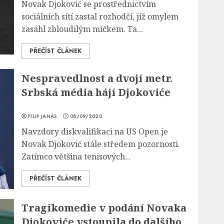
Novak Djoković se prostřednictvím
sociálních sítí zastal rozhodčí, jíž omylem
zasáhl zbloudilým míčkem. Ta...
PŘEČÍST ČLÁNEK
Nespravedlnost a dvojí metr.
Srbská média hájí Djokoviće
FILIP JANÁS
08/09/2020
Navzdory diskvalifikaci na US Open je
Novak Djoković stále středem pozornosti.
Zatímco většina tenisových...
PŘEČÍST ČLÁNEK
Tragikomedie v podání Novaka
Djokoviće vstoupila do dalšího