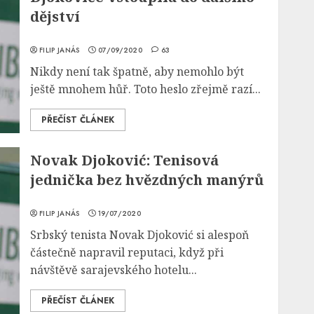
dějství
FILIP JANÁS
07/09/2020
63
Nikdy není tak špatně, aby nemohlo být
ještě mnohem hůř. Toto heslo zřejmě razí...
PŘEČÍST ČLÁNEK
Novak Djoković: Tenisová
jednička bez hvězdných manýrů
FILIP JANÁS
19/07/2020
Srbský tenista Novak Djoković si alespoň
částečně napravil reputaci, když při
návštěvě sarajevského hotelu...
PŘEČÍST ČLÁNEK