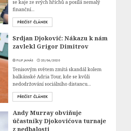
se kaje ze svých hříchů a posílá nemalý
finanční...
PŘEČÍST ČLÁNEK
Srdjan Djoković: Nákazu k nám
zavlekl Grigor Dimitrov
FILIP JANÁS
25/06/2020
Tenisovým světem zmítá skandál kolem
balkánské Adria Tour, kde se kvůli
nedodržování sociálního distancu...
PŘEČÍST ČLÁNEK
Andy Murray obviňuje
účastníky Djokovićova turnaje
z nedbalosti