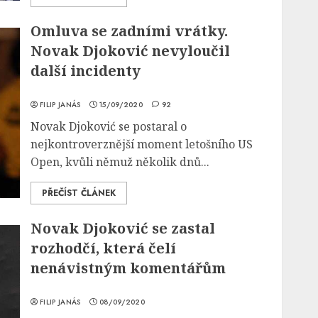
Omluva se zadními vrátky.
Novak Djoković nevyloučil
další incidenty
FILIP JANÁS
15/09/2020
92
Novak Djoković se postaral o
nejkontroverznější moment letošního US
Open, kvůli němuž několik dnů...
PŘEČÍST ČLÁNEK
Novak Djoković se zastal
rozhodčí, která čelí
nenávistným komentářům
FILIP JANÁS
08/09/2020