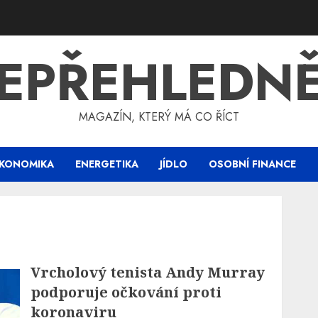
EPŘEHLEDN
MAGAZÍN, KTERÝ MÁ CO ŘÍCT
KONOMIKA
ENERGETIKA
JÍDLO
OSOBNÍ FINANCE
Vrcholový tenista Andy Murray
podporuje očkování proti
koronaviru