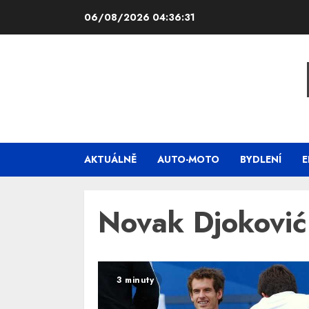
Skip
06/08/2026
04:36:31
to
content
AKTUÁLNĚ
AUTO-MOTO
BYDLENÍ
E
Novak Djoković
3 minuty