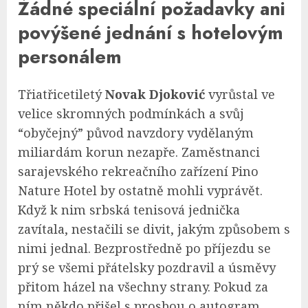
Žádné speciální požadavky ani
povýšené jednání s hotelovým
personálem
Třiatřicetiletý
Novak Djoković
vyrůstal ve
velice skromných podmínkách a svůj
“obyčejný” původ navzdory vydělaným
miliardám korun nezapře. Zaměstnanci
sarajevského rekreačního zařízení Pino
Nature Hotel by ostatně mohli vyprávět.
Když k nim srbská tenisová jednička
zavítala, nestačili se divit, jakým způsobem s
nimi jednal. Bezprostředně po příjezdu se
prý se všemi přátelsky pozdravil a úsměvy
přitom házel na všechny strany. Pokud za
ním někdo přišel s prosbou o autogram