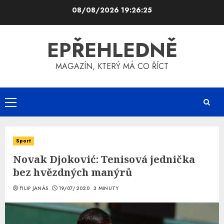
Skip
08/08/2026
19:26:26
to
content
EPŘEHLEDNĚ
MAGAZÍN, KTERÝ MÁ CO ŘÍCT
Primary
Menu
Sport
Novak Djoković: Tenisová jednička
bez hvězdných manýrů
FILIP JANÁS
19/07/2020
3 MINUTY