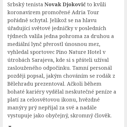
Srbský tenista
Novak Djoković
to kvůli
koronavirem promořené Adria Tour
pořádně schytal. Jelikož se na hlavu
úřadující světové jedničky v posledních
týdnech valila jedna pohroma za druhou a
mediální lynč přerostl únosnou mez,
vyhledal sportovec Pino Nature Hotel v
útrobách Sarajeva, kde si s přáteli užíval
zaslouženého odpočinku. Tamní personál
později popsal, jakým chováním se rodák z
Bělehradu prezentoval. Ačkoli během
bohaté kariéry vydělal neskutečné peníze a
platí za celosvětovou ikonu, hvězdné
manýry prý nepřijal za své a nadále
vystupuje jako obyčejný, skromný člověk.