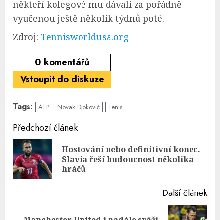
někteří kolegové mu dávali za pořádně
vyučenou ještě několik týdnů poté.
Zdroj:
Tennisworldusa.org
0
komentářů
Vstoupit do diskuze
Tags:
ATP
Novak Djoković
Tenis
Continue
Předchozí článek
Reading
Hostování nebo definitivní konec.
Pre
Slavia řeší budoucnost několika
pos
hráčů
Další článek
Manchester United i nadále sráží