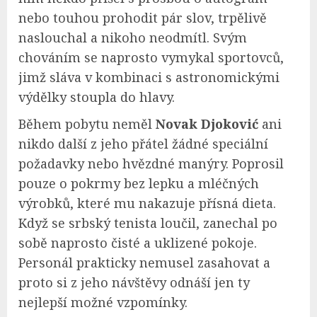
nebo touhou prohodit pár slov, trpělivě
naslouchal a nikoho neodmítl. Svým
chováním se naprosto vymykal sportovců,
jimž sláva v kombinaci s astronomickými
výdělky stoupla do hlavy.
Během pobytu neměl
Novak Djoković
ani
nikdo další z jeho přátel žádné speciální
požadavky nebo hvězdné manýry. Poprosil
pouze o pokrmy bez lepku a mléčných
výrobků, které mu nakazuje přísná dieta.
Když se srbský tenista loučil, zanechal po
sobě naprosto čisté a uklizené pokoje.
Personál prakticky nemusel zasahovat a
proto si z jeho návštěvy odnáší jen ty
nejlepší možné vzpomínky.