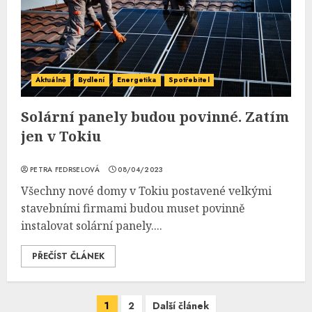
Aktuálně
Bydlení
Energetika
Spotřebitel
Solární panely budou povinné. Zatím
jen v Tokiu
PETRA FEDRSELOVÁ
08/04/2023
Všechny nové domy v Tokiu postavené velkými
stavebními firmami budou muset povinně
instalovat solární panely....
PŘEČÍST ČLÁNEK
Navigace
1
2
Další článek