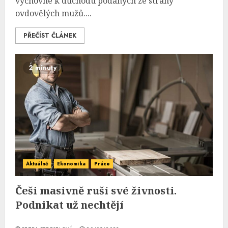
výchovné k důchodu podaných ze strany
ovdovělých mužů....
PŘEČÍST ČLÁNEK
2 minuty
Aktuálně
Ekonomika
Práce
Češi masivně ruší své živnosti.
Podnikat už nechtějí