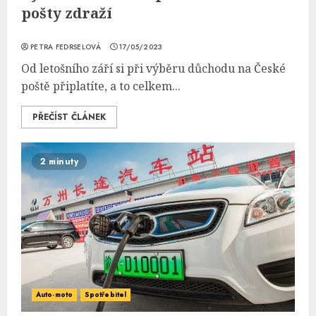
pošty zdraží
PETRA FEDRSELOVÁ
17/05/2023
Od letošního září si při výběru důchodu na České
poště připlatíte, a to celkem...
PŘEČÍST ČLÁNEK
2 minuty
Auto-moto
Spotřebitel