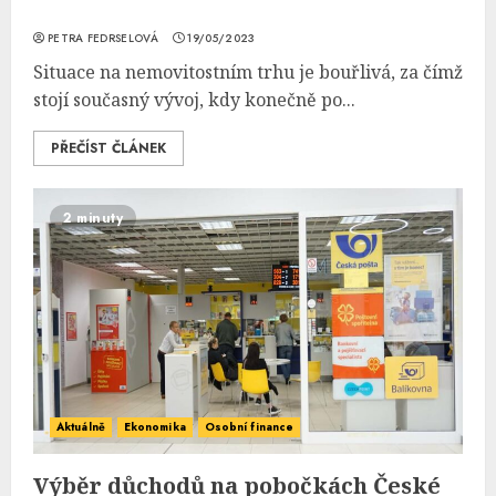
PETRA FEDRSELOVÁ
19/05/2023
Situace na nemovitostním trhu je bouřlivá, za čímž
stojí současný vývoj, kdy konečně po...
PŘEČÍST ČLÁNEK
2 minuty
Aktuálně
Ekonomika
Osobní finance
Výběr důchodů na pobočkách České