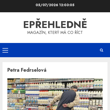
Skip
05/07/2026
12:03:06
to
content
EPŘEHLEDNĚ
MAGAZÍN, KTERÝ MÁ CO ŘÍCT
Primary
Menu
Petra Fedrselová
2 minuty