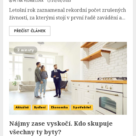
PETRA FEDRSELOVÁ
20/05/2023
Letošní rok zaznamenal rekordní počet zrušených
živností, za kterými stojí v první řadě zavádění a...
PŘEČÍST ČLÁNEK
2 minuty
Aktuálně
Bydlení
Ekonomika
Spotřebitel
Nájmy zase vyskočí. Kdo skupuje
všechny ty byty?