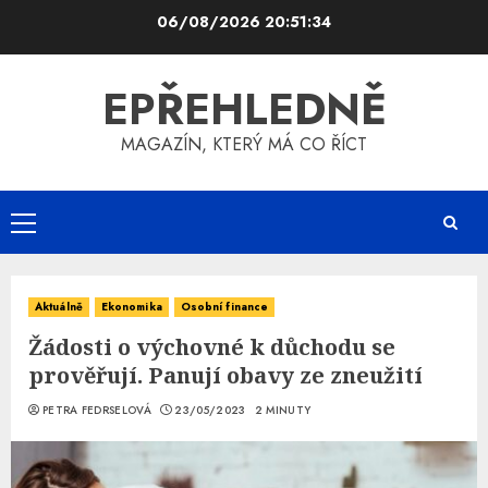
Skip
06/08/2026
20:51:34
to
content
EPŘEHLEDNĚ
MAGAZÍN, KTERÝ MÁ CO ŘÍCT
Primary
Menu
Aktuálně
Ekonomika
Osobní finance
Žádosti o výchovné k důchodu se
prověřují. Panují obavy ze zneužití
PETRA FEDRSELOVÁ
23/05/2023
2 MINUTY