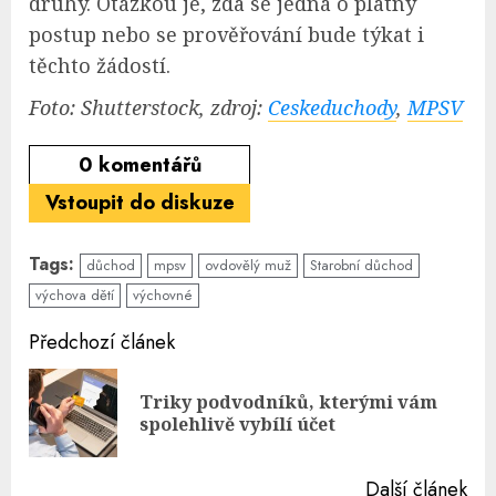
druhý. Otázkou je, zda se jedná o platný
postup nebo se prověřování bude týkat i
těchto žádostí.
Foto: Shutterstock, zdroj:
Ceskeduchody
,
MPSV
0
komentářů
Vstoupit do diskuze
Tags:
důchod
mpsv
ovdovělý muž
Starobní důchod
výchova dětí
výchovné
Continue
Předchozí článek
Reading
Triky podvodníků, kterými vám
Pre
spolehlivě vybílí účet
pos
Další článek