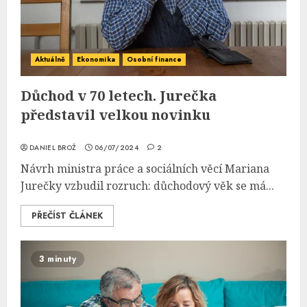
Aktuálně
Ekonomika
Osobní finance
Důchod v 70 letech. Jurečka
představil velkou novinku
DANIEL BROŽ
06/07/2024
2
Návrh ministra práce a sociálních věcí Mariana
Jurečky vzbudil rozruch: důchodový věk se má...
PŘEČÍST ČLÁNEK
3 minuty