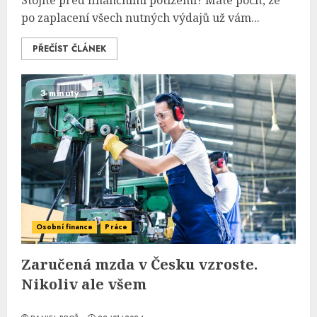
Stojíte před finančními potížemi? Máte pocit, že
po zaplacení všech nutných výdajů už vám...
PŘEČÍST ČLÁNEK
3 minuty
Osobní finance
Práce
Zaručená mzda v Česku vzroste.
Nikoliv ale všem