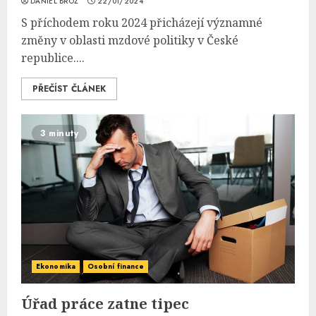
DANIEL BROŽ
22/01/2024
S příchodem roku 2024 přicházejí významné
změny v oblasti mzdové politiky v České
republice....
PŘEČÍST ČLÁNEK
3 minuty
Ekonomika
Osobní finance
Úřad práce zatne tipec