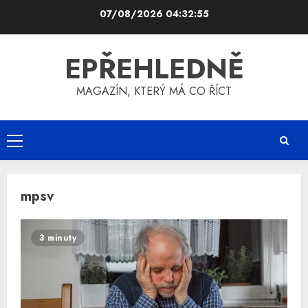
Skip
07/08/2026
04:32:56
to
content
EPŘEHLEDNĚ
MAGAZÍN, KTERÝ MÁ CO ŘÍCT
Primary
Menu
mpsv
3 minuty