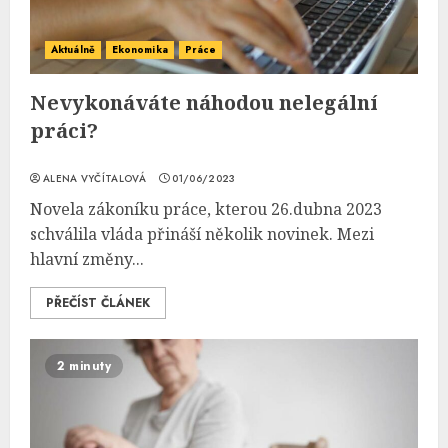
Aktuálně
Ekonomika
Práce
Nevykonáváte náhodou nelegální
práci?
ALENA VYČÍTALOVÁ
01/06/2023
Novela zákoníku práce, kterou 26.dubna 2023
schválila vláda přináší několik novinek. Mezi
hlavní změny...
PŘEČÍST ČLÁNEK
2 minuty