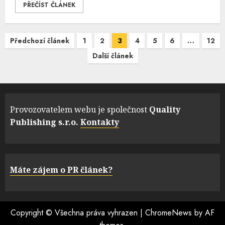
PŘEČÍST ČLÁNEK
Navigace
Předchozí článek
1
2
3
4
5
6
…
12
pro
Další článek
příspěvky
Provozovatelem webu je společnost
Quality
Publishing s.r.o.
Kontakty
Máte zájem o PR článek?
Copyright © Všechna práva vyhrazen
|
ChromeNews
by AF