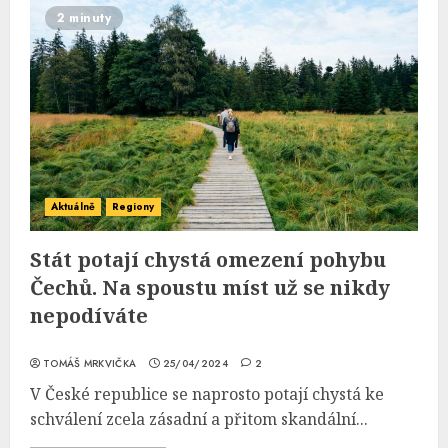
2 minuty
Aktuálně
Regiony
Stát potají chystá omezení pohybu
Čechů. Na spoustu míst už se nikdy
nepodíváte
TOMÁŠ MRKVIČKA
25/04/2024
2
V České republice se naprosto potají chystá ke
schválení zcela zásadní a přitom skandální...