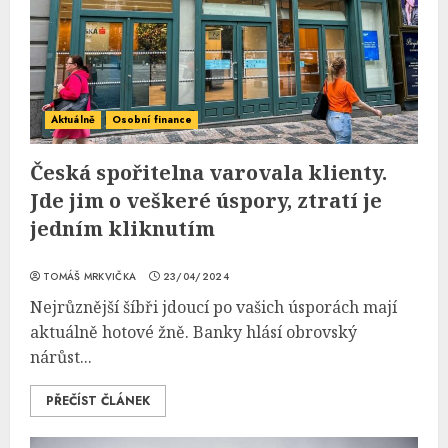
Aktuálně
Osobní finance
Česká spořitelna varovala klienty.
Jde jim o veškeré úspory, ztratí je
jedním kliknutím
TOMÁŠ MRKVIČKA
23/04/2024
Nejrůznější šíbři jdoucí po vašich úsporách mají
aktuálně hotové žně. Banky hlásí obrovský
nárůst...
PŘEČÍST ČLÁNEK