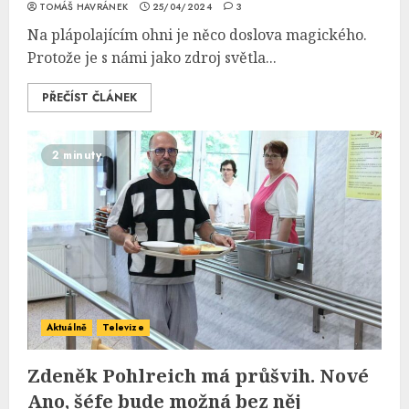
TOMÁŠ HAVRÁNEK
25/04/2024
3
Na plápolajícím ohni je něco doslova magického.
Protože je s námi jako zdroj světla...
PŘEČÍST ČLÁNEK
2 minuty
Aktuálně
Televize
Zdeněk Pohlreich má průšvih. Nové
Ano, šéfe bude možná bez něj