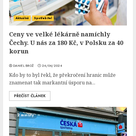
Aktuálně
Spotřebitel
Ceny ve velké lékárně namíchly
Čechy. U nás za 180 Kč, v Polsku za 40
korun
DANIEL BROŽ
24/04/2024
Kdo by to byl řekl, že překročení hranic může
znamenat tak markantní úsporu na...
PŘEČÍST ČLÁNEK
2 minuty