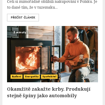
Češi si mimořádně oblíbili nakupování v Polsku. Je
to dané tím, že v tuzemsku...
PŘEČÍST ČLÁNEK
3 minuty
Bydlení
Energetika
Spotřebitel
Okamžitě zakažte krby. Produkují
stejně špíny jako automobily