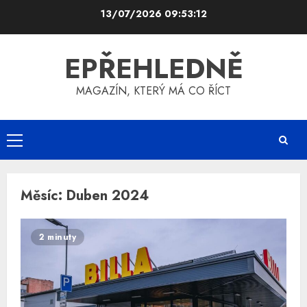
Skip
13/07/2026
09:53:13
to
content
EPŘEHLEDNĚ
MAGAZÍN, KTERÝ MÁ CO ŘÍCT
Primary
Menu
Měsíc:
Duben 2024
2 minuty