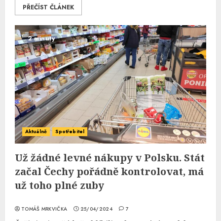
PŘEČÍST ČLÁNEK
2 minuty
Aktuálně
Spotřebitel
Už žádné levné nákupy v Polsku. Stát
začal Čechy pořádně kontrolovat, má
už toho plné zuby
TOMÁŠ MRKVIČKA
25/04/2024
7