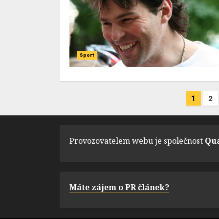
Sport
Navigace
1
2
pro
příspěvky
Provozovatelem webu je společnost
Qua
Máte zájem o PR článek?