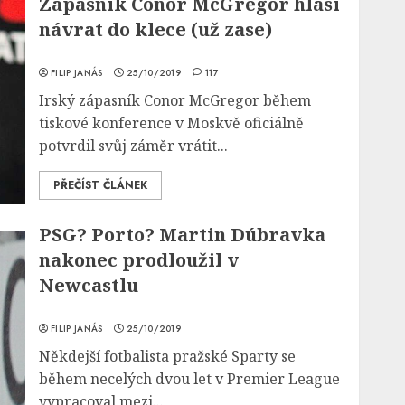
Zápasník Conor McGregor hlásí
návrat do klece (už zase)
FILIP JANÁS
25/10/2019
117
Irský zápasník Conor McGregor během
tiskové konference v Moskvě oficiálně
potvrdil svůj záměr vrátit...
PŘEČÍST ČLÁNEK
PSG? Porto? Martin Dúbravka
nakonec prodloužil v
Newcastlu
FILIP JANÁS
25/10/2019
Někdejší fotbalista pražské Sparty se
během necelých dvou let v Premier League
vypracoval mezi...