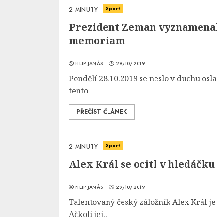
Sport
2 MINUTY
Prezident Zeman vyznamenal 
memoriam
FILIP JANÁS
29/10/2019
Pondělí 28.10.2019 se neslo v duchu osla
tento...
PŘEČÍST ČLÁNEK
Sport
2 MINUTY
Alex Král se ocitl v hledáčk
FILIP JANÁS
29/10/2019
Talentovaný český záložník Alex Král je
Ačkoli jej...