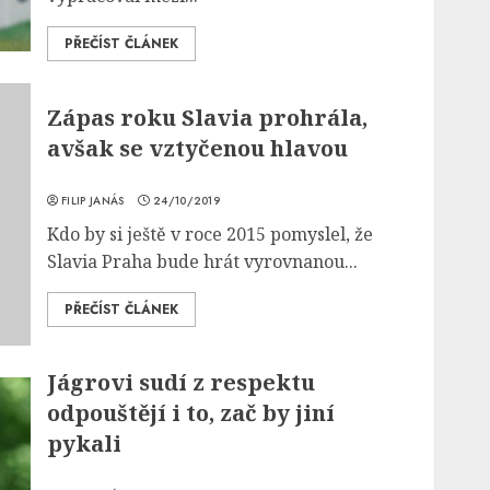
PŘEČÍST ČLÁNEK
Zápas roku Slavia prohrála,
avšak se vztyčenou hlavou
FILIP JANÁS
24/10/2019
Kdo by si ještě v roce 2015 pomyslel, že
Slavia Praha bude hrát vyrovnanou...
PŘEČÍST ČLÁNEK
Jágrovi sudí z respektu
odpouštějí i to, zač by jiní
pykali