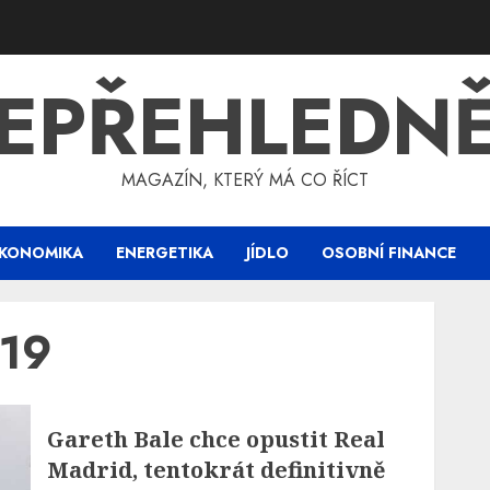
EPŘEHLEDN
MAGAZÍN, KTERÝ MÁ CO ŘÍCT
KONOMIKA
ENERGETIKA
JÍDLO
OSOBNÍ FINANCE
019
Gareth Bale chce opustit Real
Madrid, tentokrát definitivně