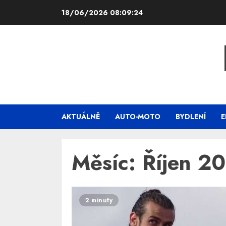
Skip
18/06/2026
08:09:25
to
content
AKTUÁLNĚ
AUTO-MOTO
BYDLENÍ
E
Měsíc:
Říjen 2
2 minuty