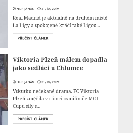
FILIP JANÁS
31/10/2019
Real Madrid je aktuálně na druhém místě
La Ligy a spokojeně kráčí také Ligou...
PŘEČÍST ČLÁNEK
Viktoria Plzeň málem dopadla
jako sedláci u Chlumce
FILIP JANÁS
31/10/2019
Vskutku nečekané drama. FC Viktoria
Plzeň změřila v rámci osmifinále MOL
Cupu síly s...
PŘEČÍST ČLÁNEK