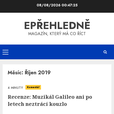
Skip
08/08/2026
00:47:25
to
content
EPŘEHLEDNĚ
MAGAZÍN, KTERÝ MÁ CO ŘÍCT
Primary
Menu
Měsíc:
Říjen 2019
Komentář
4 MINUTY
Recenze: Muzikál Galileo ani po
letech neztrácí kouzlo