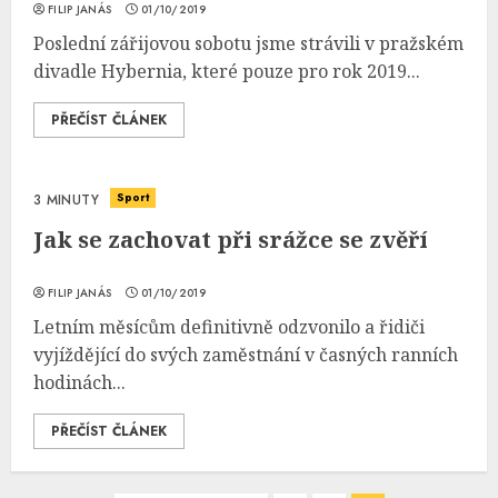
FILIP JANÁS
01/10/2019
Poslední zářijovou sobotu jsme strávili v pražském
divadle Hybernia, které pouze pro rok 2019...
PŘEČÍST ČLÁNEK
Sport
3 MINUTY
Jak se zachovat při srážce se zvěří
FILIP JANÁS
01/10/2019
Letním měsícům definitivně odzvonilo a řidiči
vyjíždějící do svých zaměstnání v časných ranních
hodinách...
PŘEČÍST ČLÁNEK