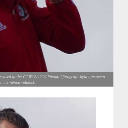
icensed under CC BY-SA 2.0 / Původní fotografie byla upravena
m a změnou velikosti