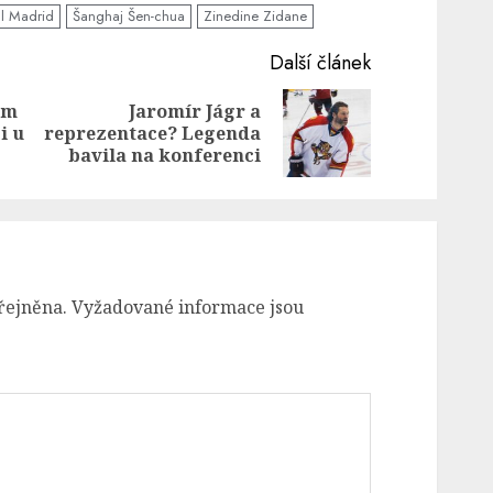
l Madrid
Šanghaj Šen-chua
Zinedine Zidane
Další článek
em
Jaromír Jágr a
Previous
Next
i u
reprezentace? Legenda
post:
post:
bavila na konferenci
řejněna.
Vyžadované informace jsou