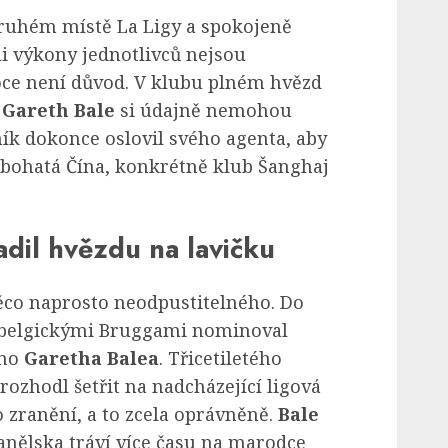
ruhém místě La Ligy a spokojeně
li výkony jednotlivců nejsou
oce není důvod. V klubu plném hvězd
a
Gareth Bale
si údajně nemohou
ník dokonce oslovil svého agenta, aby
 bohatá Čína, konkrétně klub Šanghaj
dil hvězdu na lavičku
něco naprosto neodpustitelného. Do
 belgickými Bruggami nominoval
éno
Garetha Balea
. Třicetiletého
 rozhodl šetřit na nadcházející ligová
ho zranění, a to zcela oprávněně.
Bale
anělska tráví více času na marodce