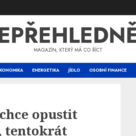
EPŘEHLEDN
MAGAZÍN, KTERÝ MÁ CO ŘÍCT
KONOMIKA
ENERGETIKA
JÍDLO
OSOBNÍ FINANCE
chce opustit
 tentokrát