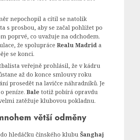
r nepochopil a cítil se natolik
ta s prosbou, aby se začal pohlížet po
om poprvé, co uvažuje na odchodem.
kulace, že spolupráce
Realu Madrid
a
je se konci.
balista veřejně prohlásil, že v kádru
ůstane až do konce smlouvy roku
ání prosedět na lavičce náhradníků. Je
 o peníze.
Bale
totiž pobírá opravdu
velmi zatěžuje klubovou pokladnu.
 mnohem větší odměny
l do hledáčku čínského klubu
Šanghaj