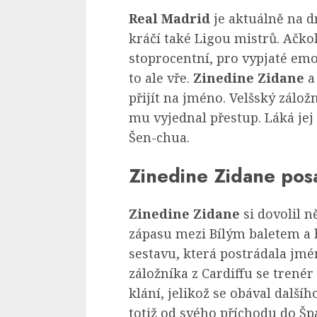
Real Madrid
je aktuálně na d
kráčí také Ligou mistrů. Ačko
stoprocentní, pro vypjaté em
to ale vře.
Zinedine Zidane
přijít na jméno. Velšský zálož
mu vyjednal přestup. Láká jej
Šen-chua.
Zinedine Zidane posa
Zinedine Zidane
si dovolil 
zápasu mezi Bílým baletem
a
sestavu, která postrádala jm
záložníka z Cardiffu se trenér
klání, jelikož se obával další
totiž od svého příchodu do Šp