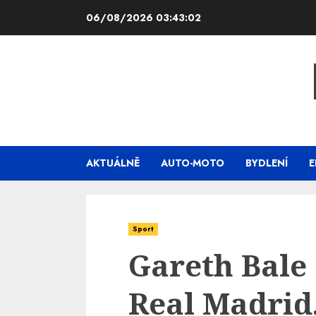
Skip
06/08/2026
03:43:03
to
content
AKTUÁLNĚ
AUTO-MOTO
BYDLENÍ
E
Sport
Gareth Bale 
Real Madrid,