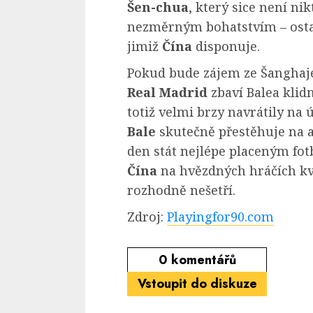
Šen-chua
, který sice není ni
nezměrným bohatstvím – ostat
jimiž
Čína
disponuje.
Pokud bude zájem ze Šanghaje 
Real Madrid
zbaví Balea klidn
totiž velmi brzy navrátily na 
Bale
skutečně přestěhuje na a
den stát nejlépe placeným fotb
Čína
na hvězdných hráčích kvů
rozhodně nešetří.
Zdroj:
Playingfor90.com
0
komentářů
Vstoupit do diskuze