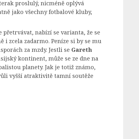
kterak proslulý, nicméně oplývá
ně jako všechny fotbalové kluby,
přetrvávat, nabízí se varianta, že se
ě i zcela zadarmo. Peníze si by se mu
úsporách za mzdy. Jestli se
Gareth
sijský kontinent, může se ze dne na
alistou planety. Jak je totiž známo,
li vyšší atraktivitě tamní soutěže