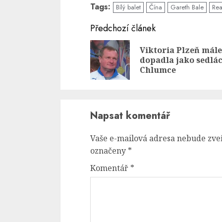
Tags:
Bílý balet
Čína
Gareth Bale
Rea
Continue
Předchozí článek
Reading
Viktoria Plzeň mál
dopadla jako sedlác
Chlumce
Napsat komentář
Vaše e-mailová adresa nebude zve
označeny
*
Komentář
*