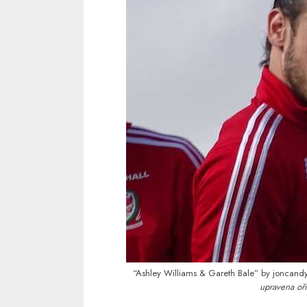
“Ashley Williams & Gareth Bale”
by
joncand
upravena oří