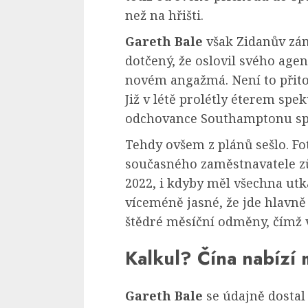
než na hřišti.
Gareth Bale
však Zidanův zámě
dotčený, že oslovil svého agen
novém angažmá. Není to přit
Již v létě prolétly éterem spe
odchovance Southamptonu spě
Tehdy ovšem z plánů sešlo. Fot
současného zaměstnavatele z
2022, i kdyby měl všechna utk
víceméně jasné, že jde hlavně
štědré měsíční odměny, čímž 
Kalkul? Čína nabízí
Gareth Bale
se údajně dosta