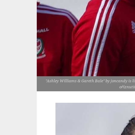
"Ashley Williams & Gareth Bale" by joncandy is l
oříznutí