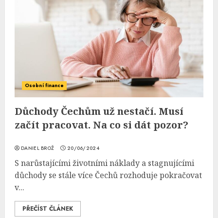
Osobní finance
Důchody Čechům už nestačí. Musí
začít pracovat. Na co si dát pozor?
DANIEL BROŽ
20/06/2024
S narůstajícími životními náklady a stagnujícími
důchody se stále více Čechů rozhoduje pokračovat
v...
PŘEČÍST ČLÁNEK