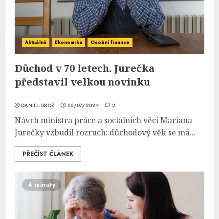
Aktuálně
Ekonomika
Osobní finance
Důchod v 70 letech. Jurečka
představil velkou novinku
DANIEL BROŽ
06/07/2024
2
Návrh ministra práce a sociálních věcí Mariana
Jurečky vzbudil rozruch: důchodový věk se má...
PŘEČÍST ČLÁNEK
4 minuty