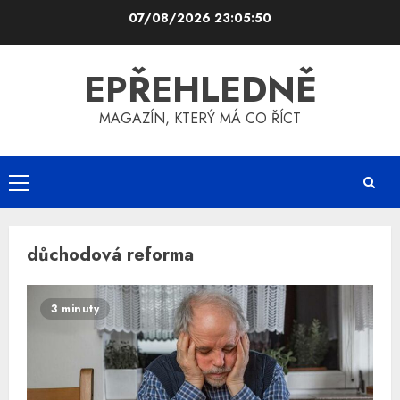
Skip
07/08/2026
23:05:51
to
content
EPŘEHLEDNĚ
MAGAZÍN, KTERÝ MÁ CO ŘÍCT
Primary
Menu
důchodová reforma
3 minuty