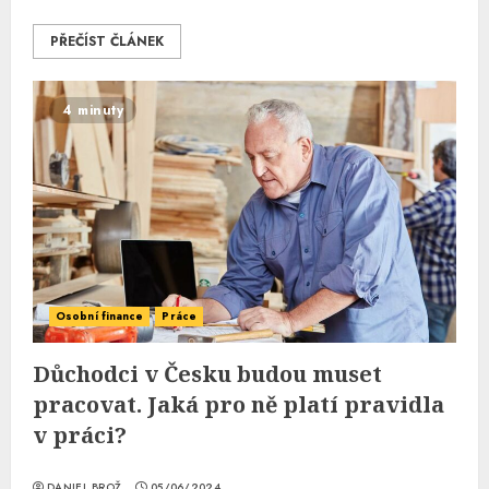
PŘEČÍST ČLÁNEK
4 minuty
Osobní finance
Práce
Důchodci v Česku budou muset
pracovat. Jaká pro ně platí pravidla
v práci?
DANIEL BROŽ
05/06/2024