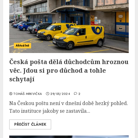
Aktuálně
Česká pošta dělá důchodcům hroznou
věc. Jdou si pro důchod a tohle
schytají
TOMÁŠ MRKVIČKA
29/05/2024
2
Na Českou poštu není v dnešní době hezký pohled.
Tato instituce jakoby se zastavila...
PŘEČÍST ČLÁNEK