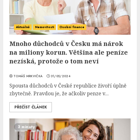
Aktuálně
Nemovitosti
Osobní finance
Mnoho důchodců v Česku má nárok
na miliony korun. Většina ale peníze
nezíská, protože o tom neví
TOMÁŠ MRKVIČKA
31/05/2024
Spousta důchodců v České republice živoří úplně
zbytečně. Pravdou je, že ačkoliv penze v...
PŘEČÍST ČLÁNEK
3 minuty