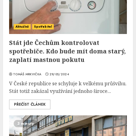
Aktuálně
Spotřebitel
Stát jde Čechům kontrolovat
spotřebiče. Kdo bude mít doma starý,
zaplatí mastnou pokutu
TOMÁŠ MRKVIČKA
29/05/2024
V České republice se schyluje k velkému průšvihu.
Stát totiž zakázal využívání jednoho široce...
PŘEČÍST ČLÁNEK
3 minuty