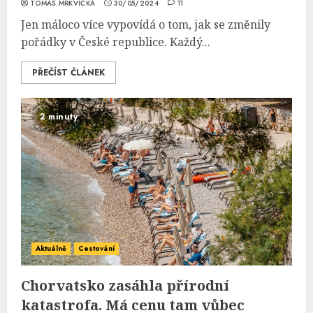
TOMÁŠ MRKVIČKA
30/05/2024
11
Jen máloco více vypovídá o tom, jak se změnily
pořádky v České republice. Každý...
PŘEČÍST ČLÁNEK
2 minuty
Aktuálně
Cestování
Chorvatsko zasáhla přírodní
katastrofa. Má cenu tam vůbec