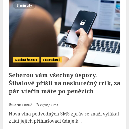
3 minuty
Osobní finance
Spotřebitel
Seberou vám všechny úspory.
Šibalové přišli na neskutečný trik, za
pár vteřin máte po penězích
DANIEL BROŽ
29/05/2024
Nová vlna podvodných SMS zpráv se snaží vylákat
z lidí jejich přihlašovací údaje k...