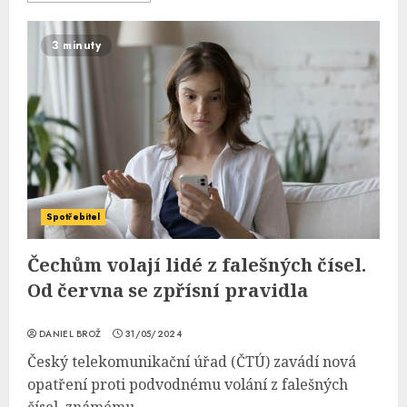
3 minuty
Spotřebitel
Čechům volají lidé z falešných čísel.
Od června se zpřísní pravidla
DANIEL BROŽ
31/05/2024
Český telekomunikační úřad (ČTÚ) zavádí nová
opatření proti podvodnému volání z falešných