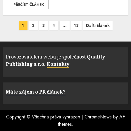
PŘEČÍST ČLÁNEK
Navigace
1
2
3
4
…
13
Další článek
pro
příspěvky
Provozovatelem webu je společnost
Quality
Publishing s.r.o.
Kontakty
Máte zájem o PR článek?
Copyright © Všechna práva vyhrazen
|
ChromeNews
by AF
themes.