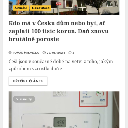
Aktuálně
Nemovitosti
Kdo má v Česku dům nebo byt, ať
zaplatí 100 tisíc korun. Daň znovu
brutálně poroste
TOMÁŠ MRKVIČKA
29/05/2024
3
Češi jsou v současné době na větvi z toho, jakým
způsobem vzrostla daň z...
PŘEČÍST ČLÁNEK
2 minuty