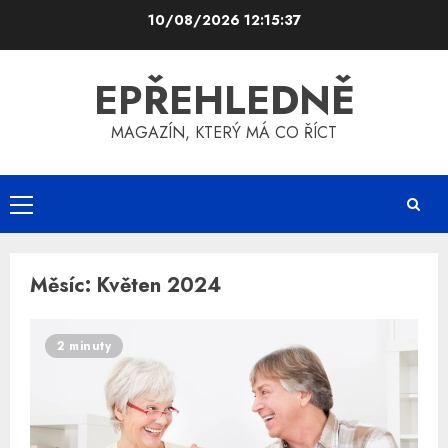
Skip
10/08/2026
12:15:37
to
content
EPŘEHLEDNĚ
MAGAZÍN, KTERÝ MÁ CO ŘÍCT
Primary
Menu
Měsíc:
Květen 2024
2 minuty