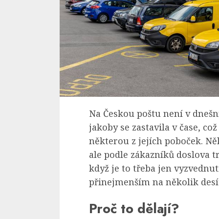
Na Českou poštu není v dnešní
jakoby se zastavila v čase, což
některou z jejích poboček. Něk
ale podle zákazníků doslova tr
když je to třeba jen vyzvednu
přinejmenším na několik desí
Proč to dělají?