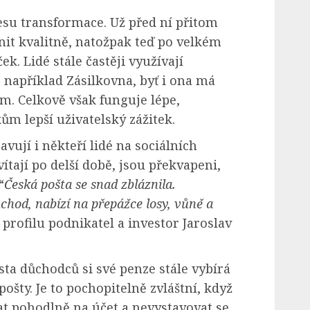
esu transformace. Už před ní přitom
lnit kvalitně, natožpak teď po velkém
k. Lidé stále častěji využívají
 například Zásilkovna, byť i ona má
. Celkově však funguje lépe,
ům lepší uživatelský zážitek.
avují i někteří lidé na sociálních
vítají po delší době, jsou překvapeni,
“
Česká pošta se snad zbláznila.
chod, nabízí na přepážce losy, vůně a
profilu podnikatel a investor Jaroslav
sta důchodců si své penze stále vybírá
ošty. Je to pochopitelně zvláštní, když
at pohodlně na účet a nevystavovat se