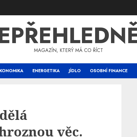
EPŘEHLEDN
MAGAZÍN, KTERÝ MÁ CO ŘÍCT
KONOMIKA
ENERGETIKA
JÍDLO
OSOBNÍ FINANCE
 dělá
hroznou věc.