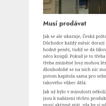
Musí prodávat
Jak se ale ukazuje, Česká pošt
Důchodce každý měsíc dorazí
hodně peněz, tudíž se dá šiko
něco koupil. Pokud je to třeba 
třeba zmíněné losy mohou lézt
dlouhodobě se na nich nic mo
potom kapitola sama pro sebe 
takového vůbec dělá.
Jak už bylo v minulosti někol
jsou k nabízení těchto produk
musí aktivně ptát, zda by si n