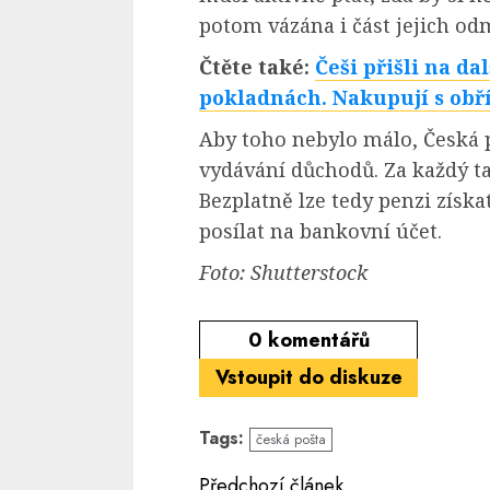
potom vázána i část jejich od
Čtěte také:
Češi přišli na d
pokladnách. Nakupují s obří
Aby toho nebylo málo, Česká 
vydávání důchodů. Za každý ta
Bezplatně lze tedy penzi získat
posílat na bankovní účet.
Foto: Shutterstock
0
komentářů
Vstoupit do diskuze
Tags:
česká pošta
Continue
Předchozí článek