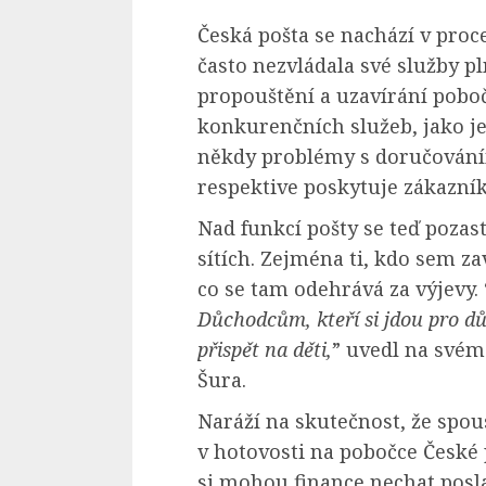
Česká pošta se nachází v proc
často nezvládala své služby p
propouštění a uzavírání poboče
konkurenčních služeb, jako je
někdy problémy s doručováním
respektive poskytuje zákazník
Nad funkcí pošty se teď pozast
sítích. Zejména ti, kdo sem za
co se tam odehrává za výjevy. 
Důchodcům, kteří si jdou pro dů
přispět na děti,
” uvedl na svém 
Šura.
Naráží na skutečnost, že spou
v hotovosti na pobočce České p
si mohou finance nechat posl