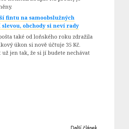
měny.
alší fintu na samoobslužných
 slevou, obchody si neví rady
pošta také od loňského roku zdražila
kový úkon si nově účtuje 35 Kč.
 už jen tak, že si jí budete nechávat
Další článek