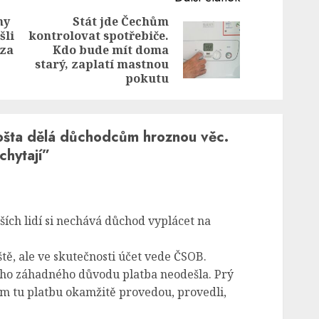
ny
Stát jde Čechům
šli
kontrolovat spotřebiče.
Previous
Next
 za
Kdo bude mít doma
post:
post:
starý, zaplatí mastnou
pokutu
šta dělá důchodcům hroznou věc.
chytají
”
rších lidí si nechává důchod vyplácet na
ště, ale ve skutečnosti účet vede ČSOB.
kého záhadného důvodu platba neodešla. Prý
am tu platbu okamžitě provedou, provedli,