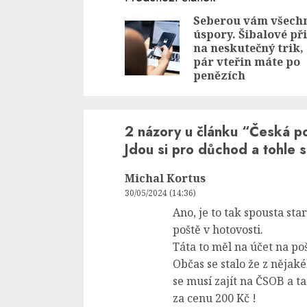
Reading
Seberou vám všech
úspory. Šibalové při
na neskutečný trik,
pár vteřin máte po
penězích
2 názory u článku “
Česká po
Jdou si pro důchod a tohle s
Michal Kortus
30/05/2024 (14:36)
Ano, je to tak spousta sta
poště v hotovosti.
Táta to měl na účet na po
Občas se stalo že z něja
se musí zajít na ČSOB a t
za cenu 200 Kč !