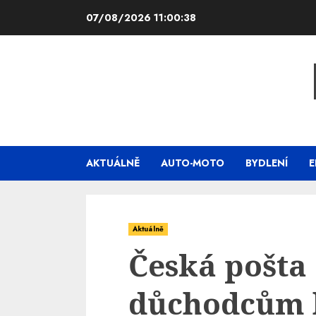
Skip
07/08/2026
11:00:39
to
content
AKTUÁLNĚ
AUTO-MOTO
BYDLENÍ
E
Aktuálně
Česká pošta
důchodcům 