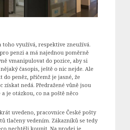
a toho využívá, respektive zneužívá.
 pro penzi a má najednou poměrně
vně vmanipulovat do pozice, aby si
nějaký časopis, ještě o nic nejde. Ale
 do peněz, přičemž je jasné, že
c získat nedá. Předražené vůně jsou
a je otázkou, co na poště něco
ikrát uvedeno, pracovnice České pošty
tů tlačeny vedením. Zákazníků se tedy
ěco nechtěli koupit. Na prodej je