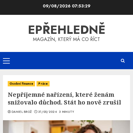
Skip
09/08/2026
07:53:29
to
content
EPŘEHLEDNĚ
MAGAZÍN, KTERÝ MÁ CO ŘÍCT
Primary
Menu
Osobní finance
Práce
Nepříjemné nařízení, které ženám
snižovalo důchod. Stát ho nově zrušil
DANIEL BROŽ
31/05/2024
3 MINUTY