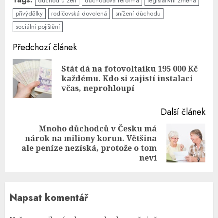
důchod u žen
důchodová reforma
legislativní změna
přivýdělky
rodičovská dovolená
snížení důchodu
sociální pojištění
Continue
Předchozí článek
Reading
Stát dá na fotovoltaiku 195 000 Kč
Pre
každému. Kdo si zajistí instalaci
pos
včas, neprohloupí
Další článek
Mnoho důchodců v Česku má
nárok na miliony korun. Většina
Next
ale peníze nezíská, protože o tom
post:
neví
Napsat komentář