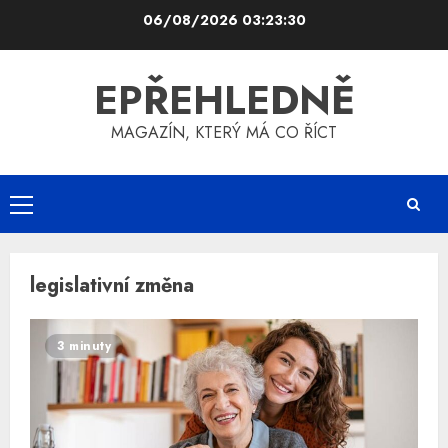
Skip
06/08/2026
03:23:30
to
content
EPŘEHLEDNĚ
MAGAZÍN, KTERÝ MÁ CO ŘÍCT
Primary
Menu
legislativní změna
3 minuty