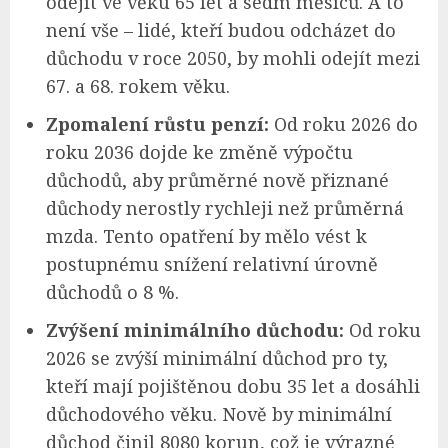
odejít ve věku 65 let a sedm měsíců. A to
není vše – lidé, kteří budou odcházet do
důchodu v roce 2050, by mohli odejít mezi
67. a 68. rokem věku.
Zpomalení růstu penzí:
Od roku 2026 do
roku 2036 dojde ke změně výpočtu
důchodů, aby průměrné nově přiznané
důchody nerostly rychleji než průměrná
mzda. Tento opatření by mělo vést k
postupnému snížení relativní úrovně
důchodů o 8 %.
Zvýšení minimálního důchodu:
Od roku
2026 se zvýší minimální důchod pro ty,
kteří mají pojištěnou dobu 35 let a dosáhli
důchodového věku. Nově by minimální
důchod činil 8080 korun, což je výrazné