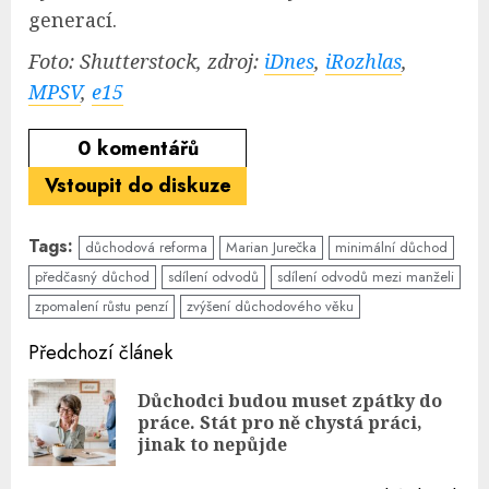
generací.
Foto: Shutterstock, zdroj:
iDnes
,
iRozhlas
,
MPSV
,
e15
0
komentářů
Vstoupit do diskuze
Tags:
důchodová reforma
Marian Jurečka
minimální důchod
předčasný důchod
sdílení odvodů
sdílení odvodů mezi manželi
zpomalení růstu penzí
zvýšení důchodového věku
Continue
Předchozí článek
Reading
Důchodci budou muset zpátky do
Pre
práce. Stát pro ně chystá práci,
pos
jinak to nepůjde