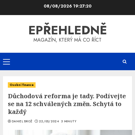
Skip
08/08/2026
19:27:20
to
content
EPŘEHLEDNĚ
MAGAZÍN, KTERÝ MÁ CO ŘÍCT
Primary
Menu
Osobní finance
Důchodová reforma je tady. Podívejte
se na 12 schválených změn. Schytá to
každý
DANIEL BROŽ
22/05/2024
3 MINUTY