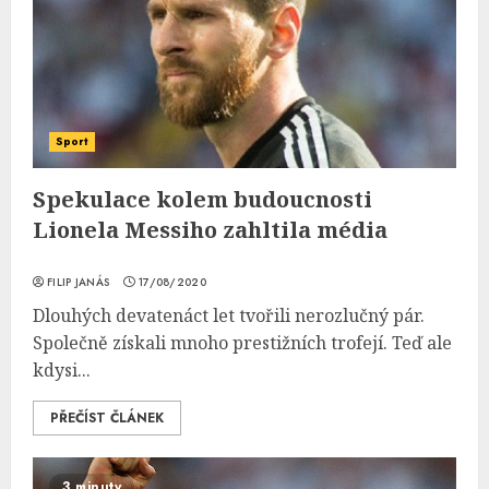
Sport
Spekulace kolem budoucnosti
Lionela Messiho zahltila média
FILIP JANÁS
17/08/2020
Dlouhých devatenáct let tvořili nerozlučný pár.
Společně získali mnoho prestižních trofejí. Teď ale
kdysi...
PŘEČÍST ČLÁNEK
3 minuty