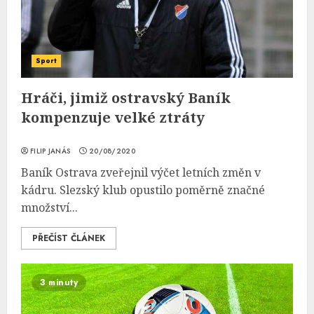
Sport
Hráči, jimiž ostravský Baník
kompenzuje velké ztráty
FILIP JANÁS
20/08/2020
Baník Ostrava zveřejnil výčet letních změn v
kádru. Slezský klub opustilo poměrně značné
množství...
PŘEČÍST ČLÁNEK
3 minuty