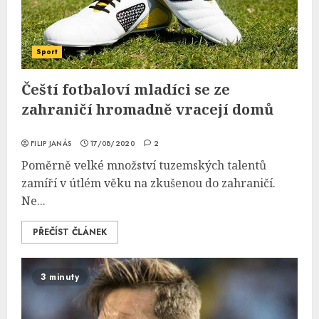
Sport
Čeští fotbaloví mladíci se ze
zahraničí hromadně vracejí domů
FILIP JANÁS
17/08/2020
2
Poměrně velké množství tuzemských talentů
zamíří v útlém věku na zkušenou do zahraničí.
Ne...
PŘEČÍST ČLÁNEK
3 minuty