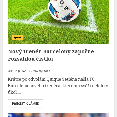
Sport
Nový trenér Barcelony započne
rozsáhlou čistku
FILIP JANÁS
20/08/2020
Krátce po odvolání Quique Setiéna našla FC
Barcelona nového trenéra, kterému svěří nelehký
úkol....
PŘEČÍST ČLÁNEK