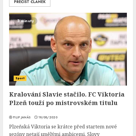
PŘEČÍST ČLÁNEK
3 minuty
Sport
Kralování Slavie stačilo. FC Viktoria
Plzeň touží po mistrovském titulu
FILIP JANÁS
19/08/2020
Plzeňská Viktoria se krátce před startem nové
sezóny netají smělými ambicemi. Slovy