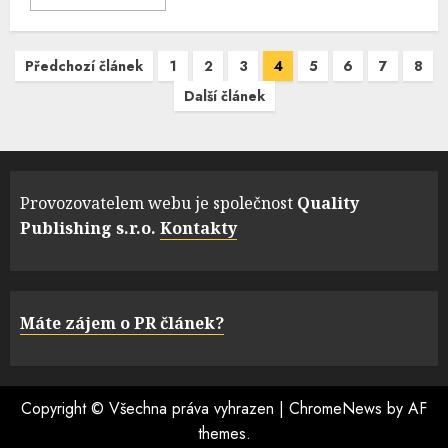
Navigace
Předchozí článek
1
2
3
4
5
6
7
8
pro
Další článek
příspěvky
Provozovatelem webu je společnost
Quality
Publishing s.r.o.
Kontakty
Máte zájem o PR článek?
Copyright © Všechna práva vyhrazen
|
ChromeNews
by AF
themes.