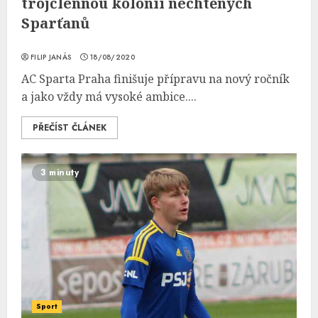
trojčlennou kolonii nechtěných
Sparťanů
FILIP JANÁS
18/08/2020
AC Sparta Praha finišuje přípravu na nový ročník
a jako vždy má vysoké ambice....
PŘEČÍST ČLÁNEK
3 minuty
Sport