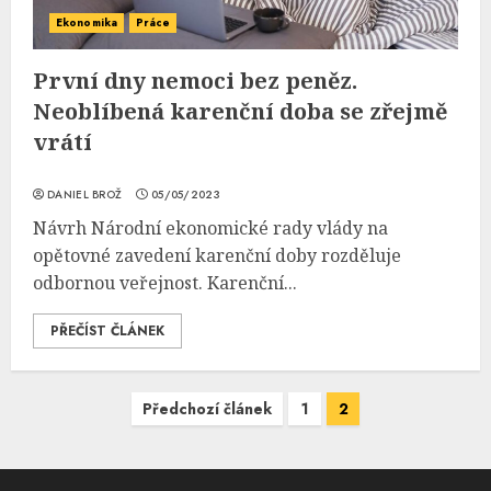
Ekonomika
Práce
První dny nemoci bez peněz.
Neoblíbená karenční doba se zřejmě
vrátí
DANIEL BROŽ
05/05/2023
Návrh Národní ekonomické rady vlády na
opětovné zavedení karenční doby rozděluje
odbornou veřejnost. Karenční...
PŘEČÍST ČLÁNEK
Navigace
Předchozí článek
1
2
pro
příspěvky