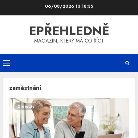
Skip
06/08/2026
13:18:36
to
content
EPŘEHLEDNĚ
MAGAZÍN, KTERÝ MÁ CO ŘÍCT
Primary
Menu
zaměstnání
2 minuty