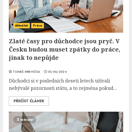
Aktuálně
Práce
Zlaté časy pro důchodce jsou pryč. V
Česku budou muset zpátky do práce,
jinak to nepůjde
TOMÁŠ MRKVIČKA
01/04/2024
Důchodci si v posledních deseti letech užívali
nebývalé pozornosti státu, a to zejména pokud...
PŘEČÍST ČLÁNEK
3 minuty