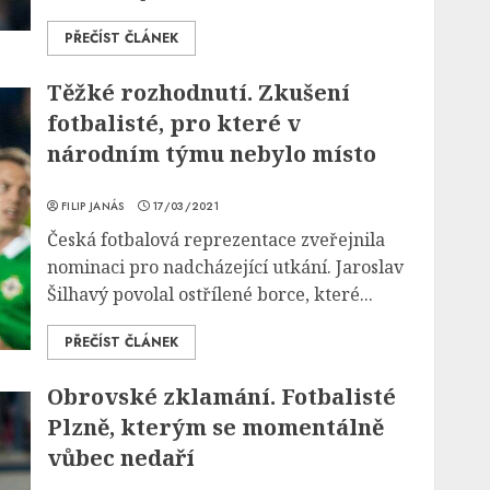
PŘEČÍST ČLÁNEK
Těžké rozhodnutí. Zkušení
fotbalisté, pro které v
národním týmu nebylo místo
FILIP JANÁS
17/03/2021
Česká fotbalová reprezentace zveřejnila
nominaci pro nadcházející utkání. Jaroslav
Šilhavý povolal ostřílené borce, které...
PŘEČÍST ČLÁNEK
Obrovské zklamání. Fotbalisté
Plzně, kterým se momentálně
vůbec nedaří