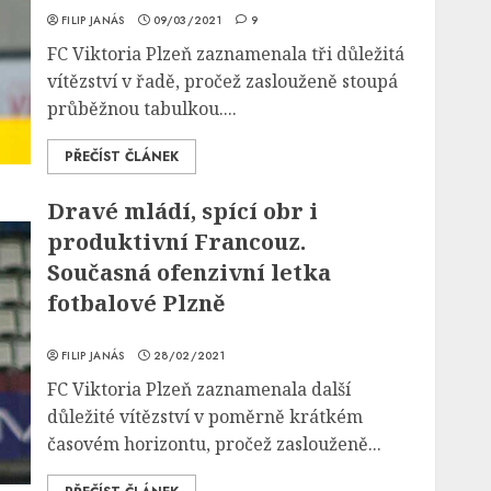
FILIP JANÁS
09/03/2021
9
FC Viktoria Plzeň zaznamenala tři důležitá
vítězství v řadě, pročež zaslouženě stoupá
průběžnou tabulkou....
PŘEČÍST ČLÁNEK
Dravé mládí, spící obr i
produktivní Francouz.
Současná ofenzivní letka
fotbalové Plzně
FILIP JANÁS
28/02/2021
FC Viktoria Plzeň zaznamenala další
důležité vítězství v poměrně krátkém
časovém horizontu, pročež zaslouženě...