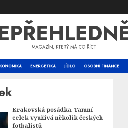
EPŘEHLEDN
MAGAZÍN, KTERÝ MÁ CO ŘÍCT
KONOMIKA
ENERGETIKA
JÍDLO
OSOBNÍ FINANCE
ek
Krakovská posádka. Tamní
celek využívá několik českých
fotbalistů