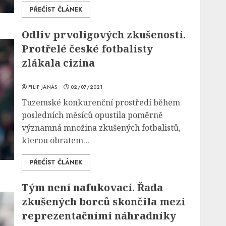
PŘEČÍST ČLÁNEK
Odliv prvoligových zkušeností.
Protřelé české fotbalisty
zlákala cizina
FILIP JANÁS
02/07/2021
Tuzemské konkurenční prostředí během
posledních měsíců opustila poměrně
významná množina zkušených fotbalistů,
kterou obratem...
PŘEČÍST ČLÁNEK
Tým není nafukovací. Řada
zkušených borců skončila mezi
reprezentačními náhradníky