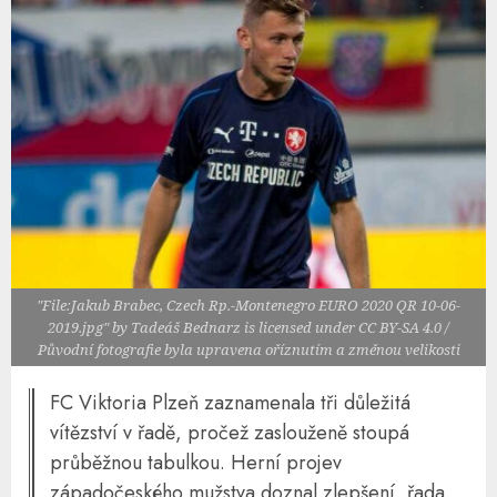
"File:Jakub Brabec, Czech Rp.-Montenegro EURO 2020 QR 10-06-
2019.jpg" by Tadeáš Bednarz is licensed under CC BY-SA 4.0 /
Původní fotografie byla upravena oříznutím a změnou velikosti
FC Viktoria Plzeň zaznamenala tři důležitá
vítězství v řadě, pročež zaslouženě stoupá
průběžnou tabulkou. Herní projev
západočeského mužstva doznal zlepšení, řada