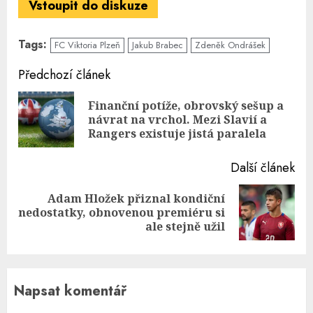
Vstoupit do diskuze
Tags:
FC Viktoria Plzeň
Jakub Brabec
Zdeněk Ondrášek
Continue
Předchozí článek
Reading
Finanční potíže, obrovský sešup a
Pre
návrat na vrchol. Mezi Slavií a
pos
Rangers existuje jistá paralela
Další článek
Adam Hložek přiznal kondiční
Next
nedostatky, obnovenou premiéru si
post:
ale stejně užil
Napsat komentář