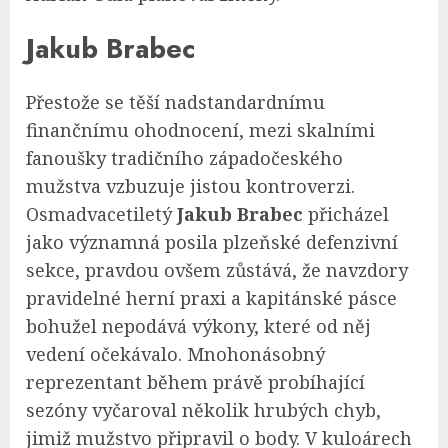
Jakub Brabec
Přestože se těší nadstandardnímu
finančnímu ohodnocení, mezi skalními
fanoušky tradičního západočeského
mužstva vzbuzuje jistou kontroverzi.
Osmadvacetiletý
Jakub Brabec
přicházel
jako významná posila plzeňské defenzivní
sekce, pravdou ovšem zůstává, že navzdory
pravidelné herní praxi a kapitánské pásce
bohužel nepodává výkony, které od něj
vedení očekávalo. Mnohonásobný
reprezentant během právě probíhající
sezóny vyčaroval několik hrubých chyb,
jimiž mužstvo připravil o body. V kuloárech