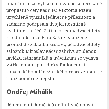
finanční krizi, vyhlásilo likvidaci a nečekaně
propustilo celý kádr.
FC Viktoria Plzeň
urychleně využila jedinečné příležitosti a
zadarmo podepsala dvojici nesmírně
kvalitních hráčů. Zatímco sedmadvacetiletý
střední obránce Filip Kaša zaslouženě
pronikl do základní sestavy, pětadvacetiletý
záložník Miroslav Káčer zahřívá studenou
lavičku náhradníků a trávníkům se vydává
vstříc jenom sporadicky. Budoucnost
slovenského mládežnického reprezentant je
tudíž poměrně nejistá.
Ondřej Mihálik
Během letních měsíců definitivně opustil