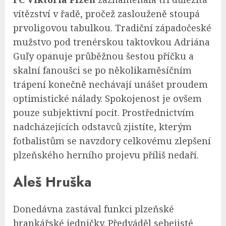
vítězství v řadě, pročež zaslouženě stoupá
prvoligovou tabulkou. Tradiční západočeské
mužstvo pod trenérskou taktovkou Adriána
Guľy opanuje průběžnou šestou příčku a
skalní fanoušci se po několikaměsíčním
trápení konečně nechávají unášet proudem
optimistické nálady. Spokojenost je ovšem
pouze subjektivní pocit. Prostřednictvím
nadcházejících odstavců zjistíte, kterým
fotbalistům se navzdory celkovému zlepšení
plzeňského herního projevu příliš nedaří.
Aleš Hruška
Donedávna zastával funkci plzeňské
brankářské jedničky. Předváděl sebejisté