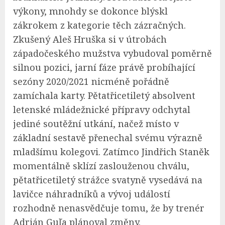
výkony, mnohdy se dokonce blýskl
zákrokem z kategorie těch zázračných.
Zkušený Aleš Hruška si v útrobách
západočeského mužstva vybudoval poměrně
silnou pozici, jarní fáze právě probíhající
sezóny 2020/2021 nicméně pořádně
zamíchala karty. Pětatřicetiletý absolvent
letenské mládežnické přípravy odchytal
jediné soutěžní utkání, načež místo v
základní sestavě přenechal svému výrazně
mladšímu kolegovi. Zatímco Jindřich Staněk
momentálně sklízí zaslouženou chválu,
pětatřicetiletý strážce svatyně vysedává na
lavičce náhradníků a vývoj událostí
rozhodně nenasvědčuje tomu, že by trenér
Adrián Guľa plánoval změny.