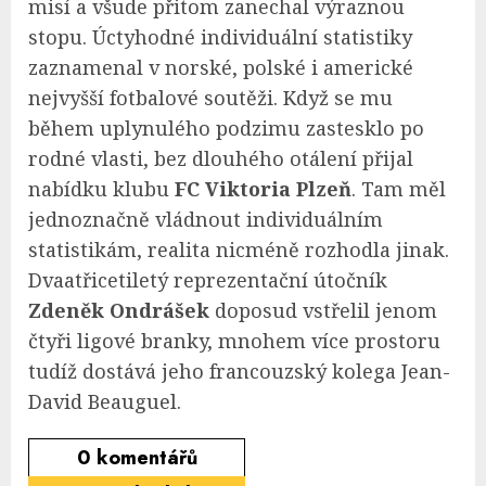
misí a všude přitom zanechal výraznou
stopu. Úctyhodné individuální statistiky
zaznamenal v norské, polské i americké
nejvyšší fotbalové soutěži. Když se mu
během uplynulého podzimu zastesklo po
rodné vlasti, bez dlouhého otálení přijal
nabídku klubu
FC Viktoria Plzeň
. Tam měl
jednoznačně vládnout individuálním
statistikám, realita nicméně rozhodla jinak.
Dvaatřicetiletý reprezentační útočník
Zdeněk Ondrášek
doposud vstřelil jenom
čtyři ligové branky, mnohem více prostoru
tudíž dostává jeho francouzský kolega Jean-
David Beauguel.
0
komentářů