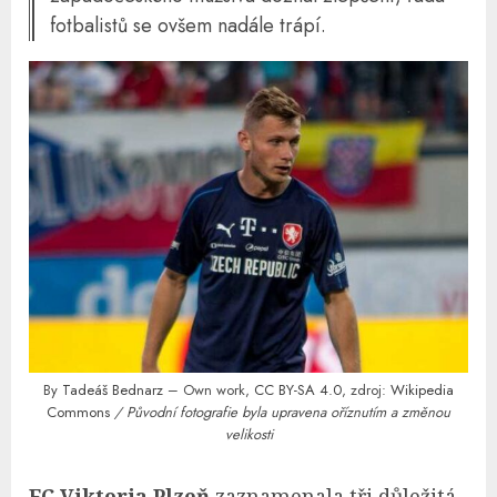
fotbalistů se ovšem nadále trápí.
By
Tadeáš Bednarz
– Own work,
CC BY-SA 4.0
, zdroj:
Wikipedia
Commons
/ Původní fotografie byla upravena oříznutím a změnou
velikosti
FC Viktoria Plzeň
zaznamenala tři důležitá