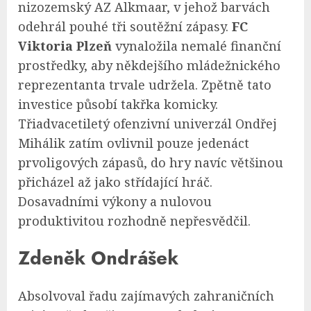
nizozemský AZ Alkmaar, v jehož barvách
odehrál pouhé tři soutěžní zápasy.
FC
Viktoria Plzeň
vynaložila nemalé finanční
prostředky, aby někdejšího mládežnického
reprezentanta trvale udržela. Zpětně tato
investice působí takřka komicky.
Třiadvacetiletý ofenzivní univerzál Ondřej
Mihálik zatím ovlivnil pouze jedenáct
prvoligových zápasů, do hry navíc většinou
přicházel až jako střídající hráč.
Dosavadními výkony a nulovou
produktivitou rozhodně nepřesvědčil.
Zdeněk Ondrášek
Absolvoval řadu zajímavých zahraničních