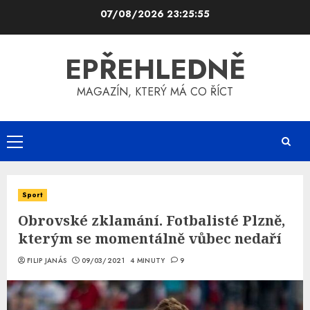
Skip
07/08/2026
23:25:55
to
content
EPŘEHLEDNĚ
MAGAZÍN, KTERÝ MÁ CO ŘÍCT
Primary
Menu
Sport
Obrovské zklamání. Fotbalisté Plzně,
kterým se momentálně vůbec nedaří
FILIP JANÁS
09/03/2021
4 MINUTY
9