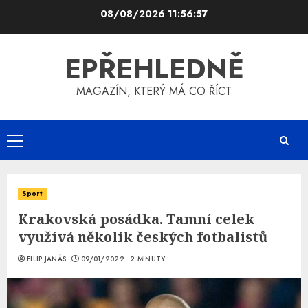
Skip
08/08/2026
11:56:58
to
content
EPŘEHLEDNĚ
MAGAZÍN, KTERÝ MÁ CO ŘÍCT
Primary
Menu
Sport
Krakovská posádka. Tamní celek
využívá několik českých fotbalistů
FILIP JANÁS
09/01/2022
2 MINUTY