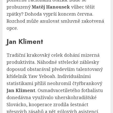
probuzený
Matěj Hanousek
vůbec těšit
zpátky? Dohoda vyprší koncem června.
Rozchod může anulovat smluvně zakotvená
opce.
Jan Kliment
Tradiční krakovský celek dohání mizerná
produktivita. Náhodné střelecké záblesky
doposud obstarával především talentovaný
křídelník Yaw Yeboah. Individuálními
statistikami příliš neohromil čtyřbrankový
Jan Kliment
. Osmadvacetiletého fotbalistu
donedávna využívalo uherskohradišťské
Slovácko, kooperace zrodila šestnáct
přesných zásahů a pět gólových asistencí.