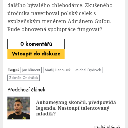
dalšího bývalého chlebodárce. Zkušeného
útočníka naverboval polský celek s
explzeňským trenérem Adriánem Guľou.
Bude obnovená spolupráce fungovat?
0
komentářů
Vstoupit do diskuze
Tags:
Jan Kliment
Matěj Hanousek
Michal Frydrych
Zdeněk Ondrášek
Continue
Předchozí článek
Reading
Aubameyang skončil, předpovídá
Pre
legenda. Nastoupí talentovaný
pos
mladík?
Další článek