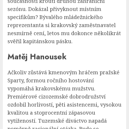
současnosti kroutí druhou zahraniční
sezónu. Dokázal přivyknout místním
specifikům? Bývalého mládežnického
reprezentanta si krakovský zaměstnavatel
nesmírně cení, letos mu dokonce několikrát
svěřil kapitánskou pásku.
Matěj Hanousek
Ačkoliv zůstává kmenovým hráčem pražské
Sparty, formou ročního hostování
vypomáhá krakovskému mužstvu.
Premiérové cizozemské dobrodružství
ozdobil horlivostí, pěti asistencemi, vysokou
kvalitou a stoprocentní zápasovou
vytížeností. Tuzemské diváctvo napadá
poměrně racionální otázka. Bude se