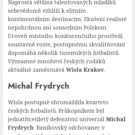
Naprostá většina talentovaných mladíků
sebevědomě vzhlíží k elitním
kontinentálním destinacím. Zkušení realisté
nepohrdnou ani sousedním Polskem.
Úroveň místního konkurenčního prostředí
soustavně roste, postupnému zkvalitňování
dopomáhá několik tuzemských fotbalistů.
Významné množství českých rodáků
aktuálně zaměstnává
Wisla Krakov
.
Michal Frydrych
Wisla postupně shromáždila kvarteto
českých fotbalistů. Průkopníkem byl
jednatřicetiletý defenzivní univerzál
Michal
Frydrych
. Baníkovský odchovanec v