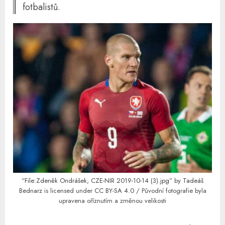
fotbalistů.
“File:Zdeněk Ondrášek, CZE-NIR 2019-10-14 (3).jpg”
by
Tadeáš
Bednarz
is licensed under
CC BY-SA 4.0
/ Původní fotografie byla
upravena oříznutím a změnou velikosti