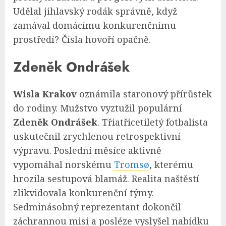
Udělal jihlavský rodák správně, když
zamával domácímu konkurenčnímu
prostředí? Čísla hovoří opačně.
Zdeněk Ondrášek
Wisla Krakov
oznámila staronový přírůstek
do rodiny. Mužstvo vyztužil populární
Zdeněk Ondrášek
. Třiatřicetiletý fotbalista
uskutečnil zrychlenou retrospektivní
výpravu. Poslední měsíce aktivně
vypomáhal norskému
Tromsø
, kterému
hrozila sestupová blamáž. Realita naštěstí
zlikvidovala konkurenční týmy.
Sedminásobný reprezentant dokončil
záchrannou misi a posléze vyslyšel nabídku