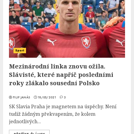
Sport
Mezinárodní linka znovu ožila.
Slávisté, které napříč posledními
roky zlákalo sousední Polsko
FILIP JANÁS
18/05/2021
3
SK Slavia Praha je magnetem na úspěchy. Není
tudíž žádným překvapením, že kolem
jednotlivých...