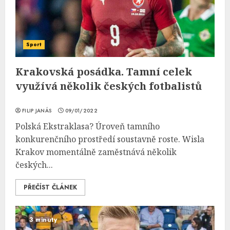
Sport
Krakovská posádka. Tamní celek
využívá několik českých fotbalistů
FILIP JANÁS
09/01/2022
Polská Ekstraklasa? Úroveň tamního
konkurenčního prostředí soustavně roste. Wisla
Krakov momentálně zaměstnává několik
českých...
PŘEČÍST ČLÁNEK
3 minuty