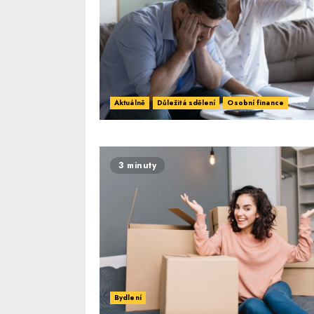
Aktuálně
Důležitá sdělení
Osobní finance
3 minuty
Bydlení