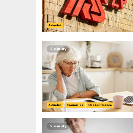
Aktuálně
2 minuty
Aktuálně
Ekonomika
Osobní finance
2 minuty