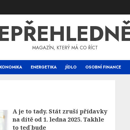
EPŘEHLEDN
MAGAZÍN, KTERÝ MÁ CO ŘÍCT
KONOMIKA
ENERGETIKA
JÍDLO
OSOBNÍ FINANCE
A je to tady. Stát zruší přídavky
na dítě od 1. ledna 2025. Takhle
to teď bude