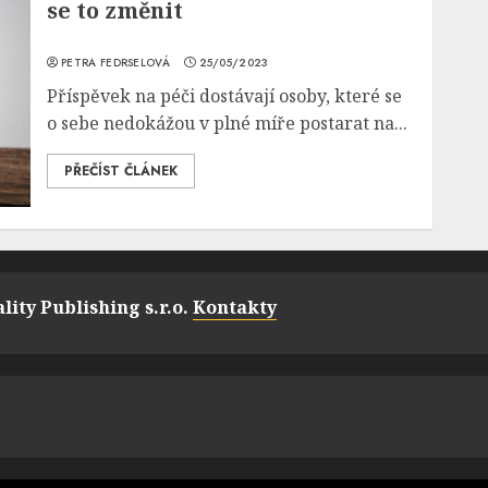
se to změnit
PETRA FEDRSELOVÁ
25/05/2023
Příspěvek na péči dostávají osoby, které se
o sebe nedokážou v plné míře postarat na...
PŘEČÍST ČLÁNEK
lity Publishing s.r.o.
Kontakty