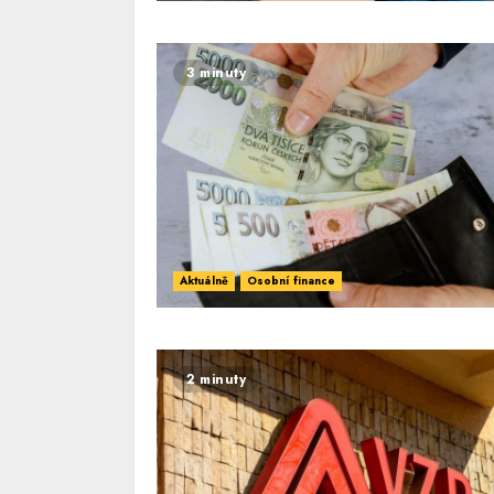
3 minuty
Aktuálně
Osobní finance
2 minuty