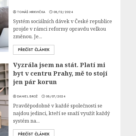
TOMÁŠ MRKVIČKA
08/12/2024
Systém sociálních dávek v České republice
projde v rámci reformy opravdu velkou
změnou. Je...
PŘEČÍST ČLÁNEK
Vyzrála jsem na stát. Platí mi
byt v centru Prahy, mě to stojí
jen pár korun
DANIEL BROŽ
08/07/2024
Pravděpodobně v každé společnosti se
najdou jedinci, kteří se snaží využít každý
systém na...
PŘEČÍST ČLÁNEK