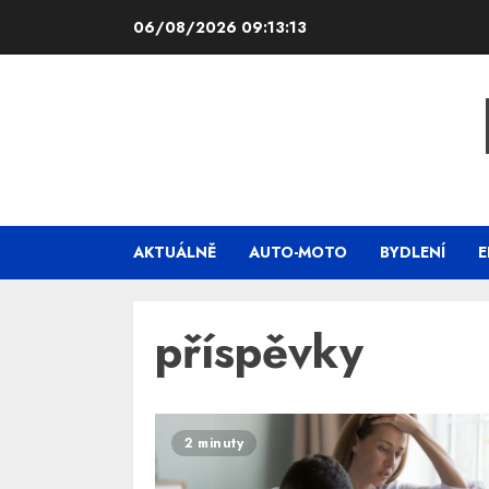
Skip
06/08/2026
09:13:13
to
content
AKTUÁLNĚ
AUTO-MOTO
BYDLENÍ
E
příspěvky
2 minuty