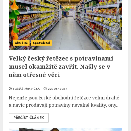
Aktuálně
Spotřebitel
Velký český řetězec s potravinami
musel okamžitě zavřít. Našly se v
něm otřesné věci
TOMÁŠ MRKVIČKA
22/08/2024
Nejenže jsou české obchodní řetězce velmi drahé
a navíc prodávají potraviny nevalné kvality, ony...
PŘEČÍST ČLÁNEK