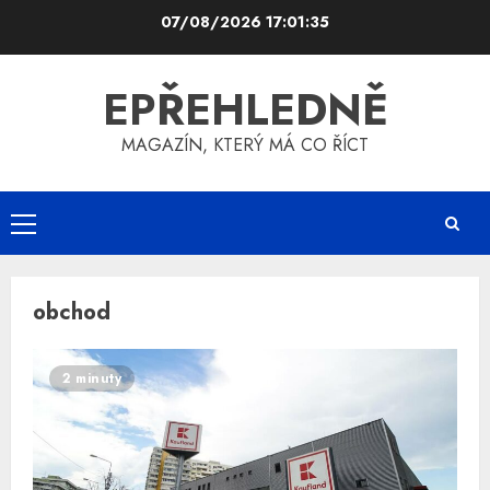
Skip
07/08/2026
17:01:36
to
content
EPŘEHLEDNĚ
MAGAZÍN, KTERÝ MÁ CO ŘÍCT
Primary
Menu
obchod
2 minuty