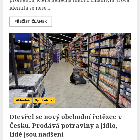
proměnou, která nenechá nikoho chladným. Nová
identita se nese...
PŘEČÍST ČLÁNEK
2 minuty
Aktuálně
Spotřebitel
Otevřel se nový obchodní řetězec v
Česku. Prodává potraviny a jídlo,
lidé jsou nadšení