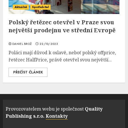
Aktuálně
Spotřebitel
Polský řetězec otevřel v Praze svou
největší prodejnu ve střední Evropě
DANIEL BROŽ
22/10/2023
Poláci mají důvod k oslavě, neboť polský offprice,
řetězec HalfPrice, právě otevřel svou největší...
PŘEČÍST ČLÁNEK
Provozovatelem webu je společnost
Quality
Publishing s.r.o.
Kontakty