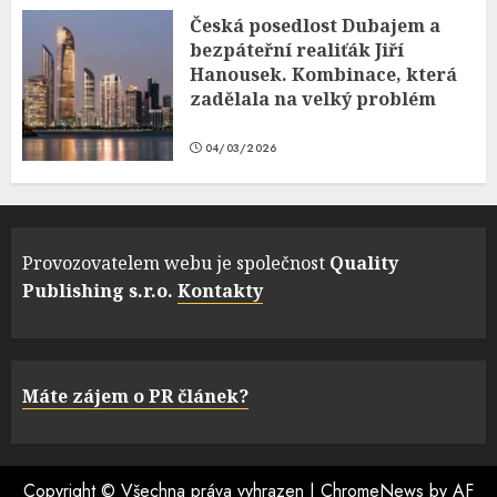
Česká posedlost Dubajem a
bezpáteřní realiťák Jiří
Hanousek. Kombinace, která
zadělala na velký problém
04/03/2026
Provozovatelem webu je společnost
Quality
Publishing s.r.o.
Kontakty
Máte zájem o PR článek?
Copyright © Všechna práva vyhrazen
|
ChromeNews
by AF