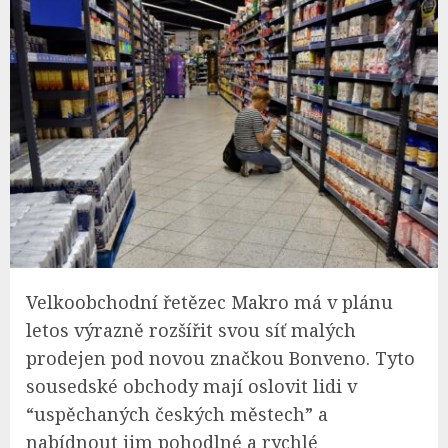
Velkoobchodní řetězec Makro má v plánu
letos výrazně rozšířit svou síť malých
prodejen pod novou značkou Bonveno. Tyto
sousedské obchody mají oslovit lidi v
“uspěchaných českých městech” a
nabídnout jim pohodlné a rychlé