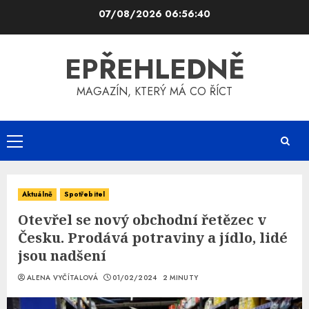
Skip
07/08/2026
06:56:40
to
content
EPŘEHLEDNĚ
MAGAZÍN, KTERÝ MÁ CO ŘÍCT
Primary
Menu
Aktuálně
Spotřebitel
Otevřel se nový obchodní řetězec v
Česku. Prodává potraviny a jídlo, lidé
jsou nadšení
ALENA VYČÍTALOVÁ
01/02/2024
2 MINUTY