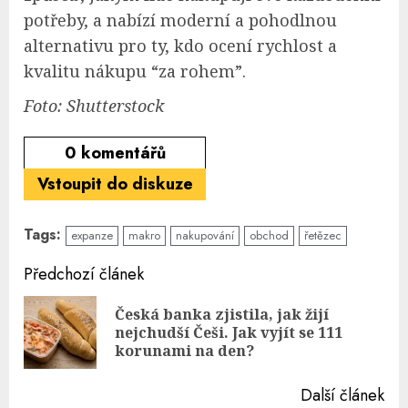
potřeby, a nabízí moderní a pohodlnou
alternativu pro ty, kdo ocení rychlost a
kvalitu nákupu “za rohem”.
Foto: Shutterstock
0
komentářů
Vstoupit do diskuze
Tags:
expanze
makro
nakupování
obchod
řetězec
Continue
Předchozí článek
Reading
Česká banka zjistila, jak žijí
Pre
nejchudší Češi. Jak vyjít se 111
pos
korunami na den?
Další článek