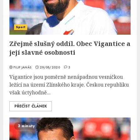
Sport
Zřejmě slušný oddíl. Obec Vigantice a
její slavné osobnosti
FILIP JANÁS
29/08/2020
3
Vigantice jsou poměrně nenápadnou vesničkou
ležící na území Zlínského kraje. Českou republiku
však úctyhodně...
PŘEČÍST ČLÁNEK
3 minuty