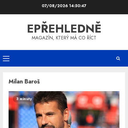
Skip
07/08/2026
14:50:47
to
content
EPŘEHLEDNĚ
MAGAZÍN, KTERÝ MÁ CO ŘÍCT
Primary
Menu
Milan Baroš
3 minuty