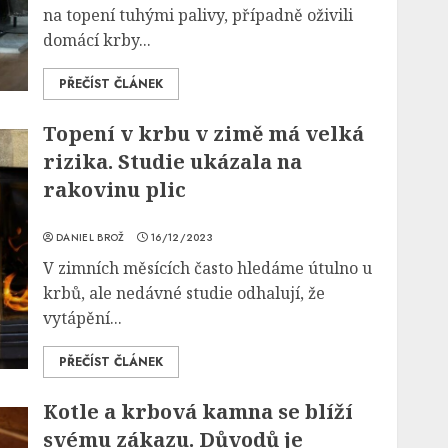
na topení tuhými palivy, případně oživili
domácí krby...
PŘEČÍST ČLÁNEK
Topení v krbu v zimě má velká
rizika. Studie ukázala na
rakovinu plic
DANIEL BROŽ
16/12/2023
V zimních měsících často hledáme útulno u
krbů, ale nedávné studie odhalují, že
vytápění...
PŘEČÍST ČLÁNEK
Kotle a krbová kamna se blíží
svému zákazu. Důvodů je