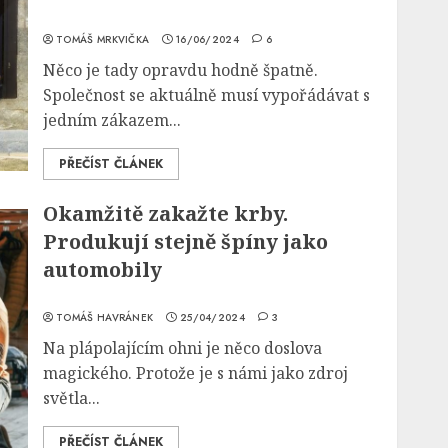
TOMÁŠ MRKVIČKA
16/06/2024
6
Něco je tady opravdu hodně špatně.
Společnost se aktuálně musí vypořádávat s
jedním zákazem...
PŘEČÍST ČLÁNEK
Okamžitě zakažte krby.
Produkují stejně špíny jako
automobily
TOMÁŠ HAVRÁNEK
25/04/2024
3
Na plápolajícím ohni je něco doslova
magického. Protože je s námi jako zdroj
světla...
PŘEČÍST ČLÁNEK