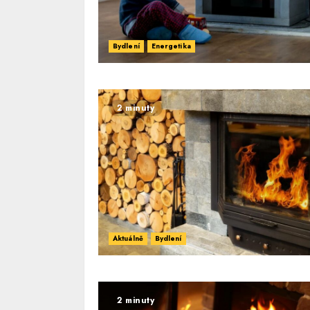
Bydlení
Energetika
2 minuty
Aktuálně
Bydlení
2 minuty