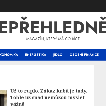
EPŘEHLEDN
MAGAZÍN, KTERÝ MÁ CO ŘÍCT
KONOMIKA
ENERGETIKA
JÍDLO
OSOBNÍ FINANCE
Už to ruplo. Zákaz krbů je tady.
Tohle už snad nemůžou myslet
vážně