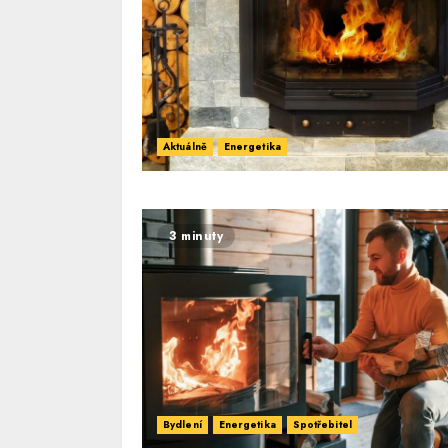
Aktuálně
Energetika
3 minuty
Bydlení
Energetika
Spotřebitel