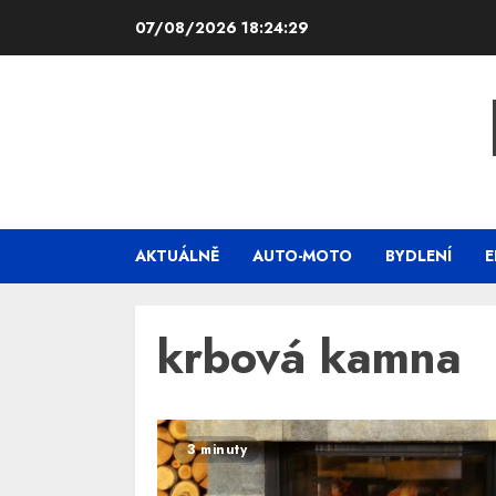
Skip
07/08/2026
18:24:29
to
content
AKTUÁLNĚ
AUTO-MOTO
BYDLENÍ
E
krbová kamna
3 minuty