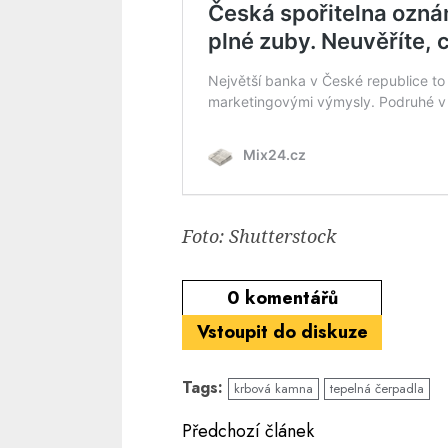
Foto: Shutterstock
0
komentářů
Vstoupit do diskuze
Tags:
krbová kamna
tepelná čerpadla
Continue
Předchozí článek