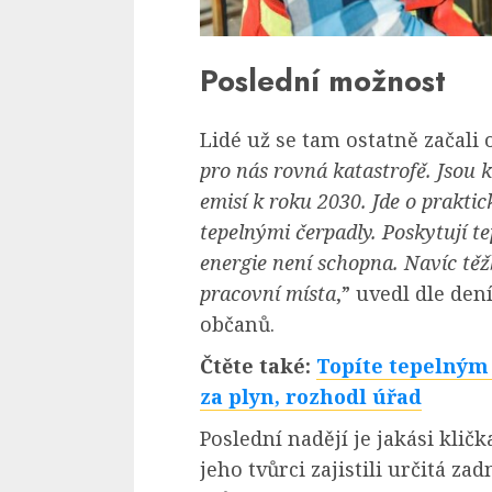
Poslední možnost
Lidé už se tam ostatně začali o
pro nás rovná katastrofě. Jsou k
emisí k roku 2030. Jde o praktic
tepelnými čerpadly. Poskytují t
energie není schopna. Navíc těž
pracovní místa
,” uvedl dle de
občanů.
Čtěte také:
Topíte tepelným 
za plyn, rozhodl úřad
Poslední nadějí je jakási klič
jeho tvůrci zajistili určitá zad