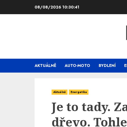
Skip
08/08/2026
10:30:42
to
content
AKTUÁLNĚ
AUTO-MOTO
BYDLENÍ
E
Aktuálně
Energetika
Je to tady. 
dřevo. Tohl