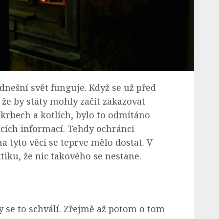
 dnešní svět funguje. Když se už před
, že by státy mohly začít zakazovat
 krbech a kotlích, bylo to odmítáno
ících informací. Tehdy ochránci
na tyto věci se teprve mělo dostat. V
tiku, že nic takového se nestane.
kdy se to schválí. Zřejmě až potom o tom