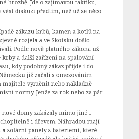
né hrozbě. Jde o zajímavou taktiku,
 vést diskuzi předtím, než už se něco
řípadě zákazu krbů, kamen a kotlů na
zjevně rozjela a ve Skotsku došlo
ávali. Podle nově platného zákona už
krby a další zařízení na spalování
asu, kdy podobný zákaz přijde i do
v Německu již začali s omezováním
ich majitele vyměnit nebo nákladně
misní normy. Jenže za rok nebo za pár
o nové domy zakázaly mimo jiné i
ochopitelně i dřevem. Náhradou mají
 a solární panely s bateriemi, které
e druhém případě ale kritici zmiňují,