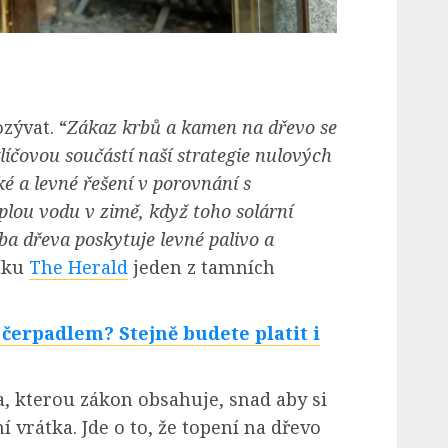
zývat. “
Zákaz krbů a kamen na dřevo se
líčovou součástí naší strategie nulových
ké a levné řešení v porovnání s
eplou vodu v zimě, když toho solární
ba dřeva poskytuje levné palivo a
níku
The Herald
jeden z tamních
čerpadlem? Stejně budete platit i
ka, kterou zákon obsahuje, snad aby si
ní vrátka. Jde o to, že topení na dřevo