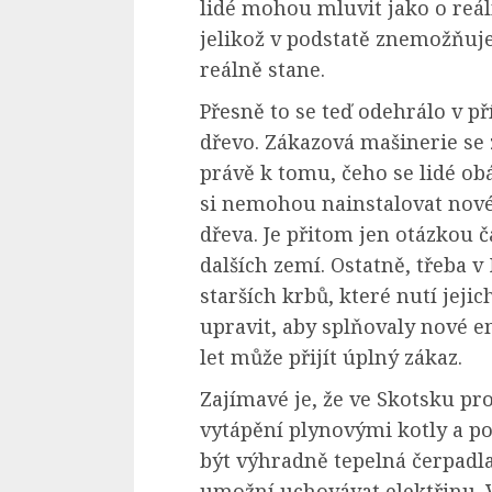
lidé mohou mluvit jako o reál
jelikož v podstatě znemožňuje
reálně stane.
Přesně to se teď odehrálo v p
dřevo. Zákazová mašinerie se 
právě k tomu, čeho se lidé ob
si nemohou nainstalovat nové 
dřeva. Je přitom jen otázkou č
dalších zemí. Ostatně, třeba 
starších krbů, které nutí jej
upravit, aby splňovaly nové e
let může přijít úplný zákaz.
Zajímavé je, že ve Skotsku pr
vytápění plynovými kotly a p
být výhradně tepelná čerpadla
umožní uchovávat elektřinu. V