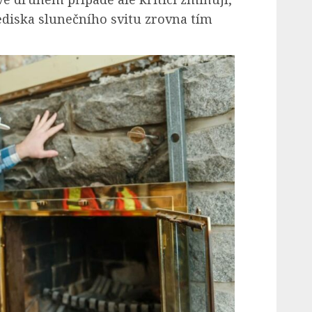
ediska slunečního svitu zrovna tím