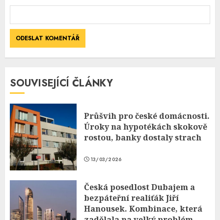
SOUVISEJÍCÍ ČLÁNKY
Průšvih pro české domácnosti.
Úroky na hypotékách skokově
rostou, banky dostaly strach
13/03/2026
Česká posedlost Dubajem a
bezpáteřní realiťák Jiří
Hanousek. Kombinace, která
zadělala na velký problém