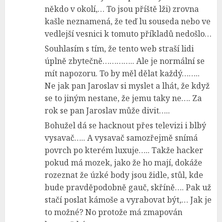
někdo v okolí,… To jsou příště lži) zrovna
kašle neznamená, že teď lu souseda nebo ve
vedlejší vesnici k tomuto příkladů nedošlo…
Souhlasím s tím, že tento web straší lidi
úplně zbytečně………….. Ale je normální se
mít napozoru. To by měl dělat každý……..
Ne jak pan Jaroslav si myslet a lhát, že když
se to jiným nestane, že jemu taky ne…. Za
rok se pan Jaroslav může divit…..
Bohužel dá se hacknout přes televizi i blbý
vysavač….. A vysavač samozřejmě snímá
povrch po kterém luxuje….. Takže hacker
pokud má mozek, jako že ho mají, dokáže
rozeznat že úzké body jsou židle, stůl, kde
bude pravděpodobně gauč, skříně…. Pak už
stačí poslat kámoše a vyrabovat být,… Jak je
to možné? No protože má zmapován