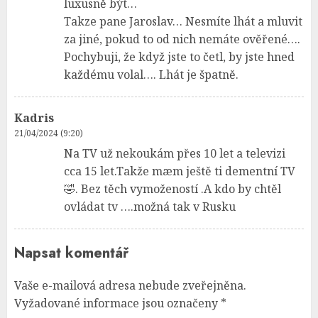
luxusně být…
Takze pane Jaroslav… Nesmíte lhát a mluvit
za jiné, pokud to od nich nemáte ověřené….
Pochybuji, že když jste to četl, by jste hned
každému volal…. Lhát je špatně.
Kadris
21/04/2024 (9:20)
Na TV už nekoukám přes 10 let a televizi
cca 15 let.Takže mæm ještě ti dementní TV
🤣. Bez těch vymožeností .A kdo by chtěl
ovládat tv ….možná tak v Rusku
Napsat komentář
Vaše e-mailová adresa nebude zveřejněna.
Vyžadované informace jsou označeny
*