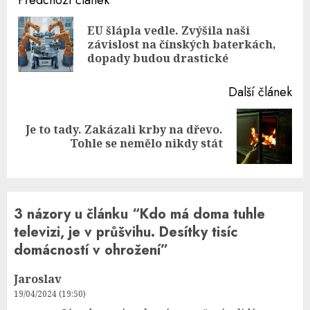
Continue
Předchozí článek
Reading
EU šlápla vedle. Zvýšila naši
Pre
závislost na čínských baterkách,
pos
dopady budou drastické
Další článek
Je to tady. Zakázali krby na dřevo.
Next
Tohle se nemělo nikdy stát
post:
3 názory u článku “
Kdo má doma tuhle
televizi, je v průšvihu. Desítky tisíc
domácností v ohrožení
”
Jaroslav
19/04/2024 (19:50)