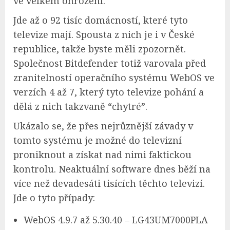
ve velkém ohrožení.
Jde až o 92 tisíc domácností, které tyto
televize mají. Spousta z nich je i v České
republice, takže byste měli zpozornět.
Společnost Bitdefender totiž varovala před
zranitelností operačního systému WebOS ve
verzích 4 až 7, který tyto televize pohání a
dělá z nich takzvaně “chytré”.
Ukázalo se, že přes nejrůznější závady v
tomto systému je možné do televizní
proniknout a získat nad nimi faktickou
kontrolu. Neaktuální software dnes běží na
více než devadesáti tisících těchto televizí.
Jde o tyto případy:
WebOS 4.9.7 až 5.30.40 – LG43UM7000PLA