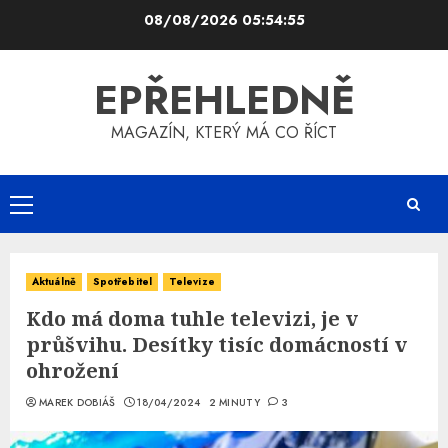
Skip
08/08/2026
05:54:56
to
content
EPŘEHLEDNĚ
MAGAZÍN, KTERÝ MÁ CO ŘÍCT
Primary
Menu
Aktuálně
Spotřebitel
Televize
Kdo má doma tuhle televizi, je v
průšvihu. Desítky tisíc domácností v
ohrožení
MAREK DOBIÁŠ
18/04/2024
2 MINUTY
3