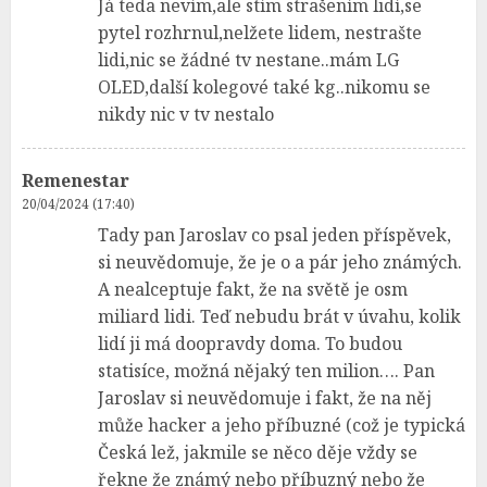
Já teda nevím,ale stím strašením lidí,se
pytel rozhrnul,nelžete lidem, nestrašte
lidi,nic se žádné tv nestane..mám LG
OLED,další kolegové také kg..nikomu se
nikdy nic v tv nestalo
Remenestar
20/04/2024 (17:40)
Tady pan Jaroslav co psal jeden příspěvek,
si neuvědomuje, že je o a pár jeho známých.
A nealceptuje fakt, že na světě je osm
miliard lidi. Teď nebudu brát v úvahu, kolik
lidí ji má doopravdy doma. To budou
statisíce, možná nějaký ten milion…. Pan
Jaroslav si neuvědomuje i fakt, že na něj
může hacker a jeho příbuzné (což je typická
Česká lež, jakmile se něco děje vždy se
řekne že známý nebo příbuzný nebo že