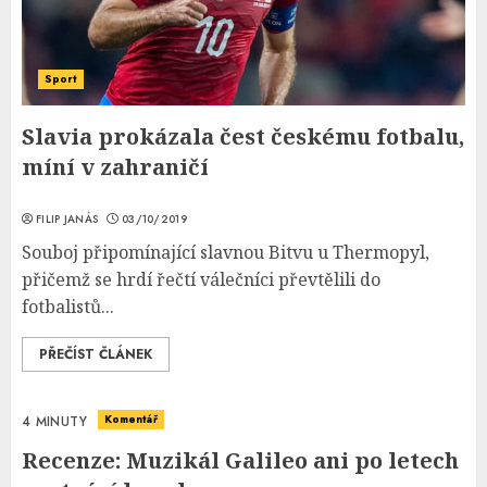
Sport
Slavia prokázala čest českému fotbalu,
míní v zahraničí
FILIP JANÁS
03/10/2019
Souboj připomínající slavnou Bitvu u Thermopyl,
přičemž se hrdí řečtí válečníci převtělili do
fotbalistů...
PŘEČÍST ČLÁNEK
Komentář
4 MINUTY
Recenze: Muzikál Galileo ani po letech