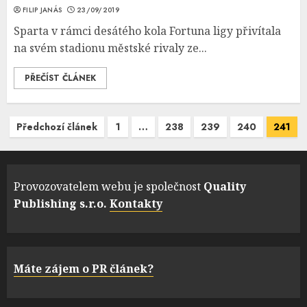
FILIP JANÁS
23/09/2019
Sparta v rámci desátého kola Fortuna ligy přivítala
na svém stadionu městské rivaly ze...
PŘEČÍST ČLÁNEK
Navigace
Předchozí článek
1
…
238
239
240
241
pro
příspěvky
Provozovatelem webu je společnost
Quality
Publishing s.r.o.
Kontakty
Máte zájem o PR článek?