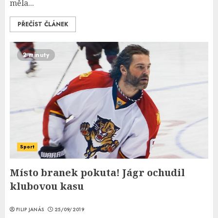
měla...
PŘEČÍST ČLÁNEK
2 minuty
Sport
Místo branek pokuta! Jágr ochudil
klubovou kasu
FILIP JANÁS
25/09/2019