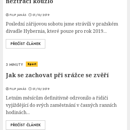
neztrácí kouzlo
FILIP JANÁS
01/10/2019
Poslední zářijovou sobotu jsme strávili v pražském
divadle Hybernia, které pouze pro rok 2019...
PŘEČÍST ČLÁNEK
Sport
3 MINUTY
Jak se zachovat při srážce se zvěří
FILIP JANÁS
01/10/2019
Letním měsícům definitivně odzvonilo a řidiči
vyjíždějící do svých zaměstnání v časných ranních
hodinách...
PŘEČÍST ČLÁNEK