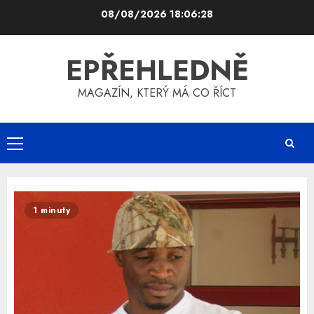
Skip
08/08/2026
18:06:28
to
content
EPŘEHLEDNĚ
MAGAZÍN, KTERÝ MÁ CO ŘÍCT
Primary
Menu
1 minuty