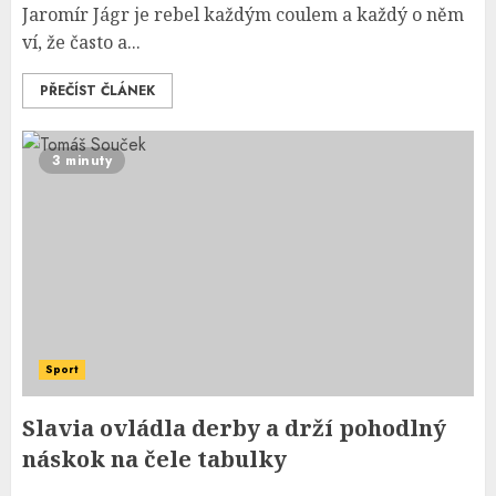
Jaromír Jágr je rebel každým coulem a každý o něm
ví, že často a...
PŘEČÍST ČLÁNEK
3 minuty
Sport
Slavia ovládla derby a drží pohodlný
náskok na čele tabulky