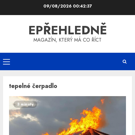
Skip
09/08/2026
00:42:38
to
content
EPŘEHLEDNĚ
MAGAZÍN, KTERÝ MÁ CO ŘÍCT
Primary
Menu
tepelné čerpadlo
3 minuty