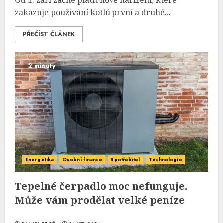
Od 1. září začne platit nové nařízení, které
zakazuje používání kotlů první a druhé...
PŘEČÍST ČLÁNEK
2 minuty
Energetika
Osobní finance
Spotřebitel
Technologie
Tepelné čerpadlo moc nefunguje.
Může vám prodělat velké peníze