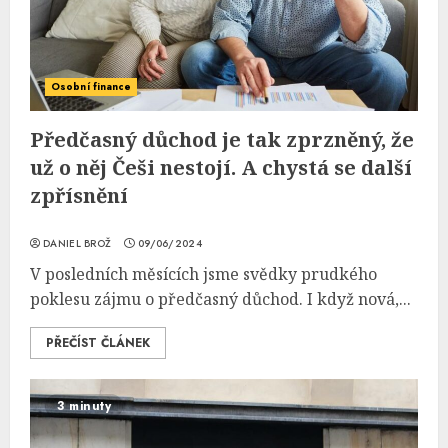
Osobní finance
Předčasný důchod je tak zprzněný, že
už o něj Češi nestojí. A chystá se další
zpřísnění
DANIEL BROŽ
09/06/2024
V posledních měsících jsme svědky prudkého
poklesu zájmu o předčasný důchod. I když nová,...
PŘEČÍST ČLÁNEK
3 minuty