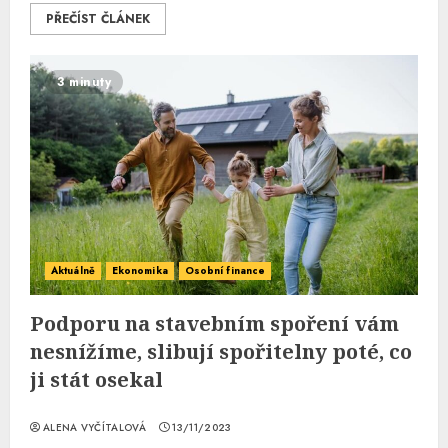
PŘEČÍST ČLÁNEK
3 minuty
Aktuálně
Ekonomika
Osobní finance
Podporu na stavebním spoření vám
nesnížíme, slibují spořitelny poté, co
ji stát osekal
ALENA VYČÍTALOVÁ
13/11/2023