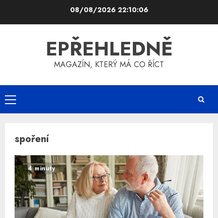
Skip
08/08/2026
22:10:06
to
content
EPŘEHLEDNĚ
MAGAZÍN, KTERÝ MÁ CO ŘÍCT
Primary
Menu
spoření
4 minuty