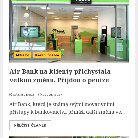
Aktuálně
Osobní finance
Air Bank na klienty přichystala
velkou změnu. Přijdou o peníze
DANIEL BROŽ
02/05/2024
Air Bank, která je známá svými inovativními
přístupy k bankovnictví, přináší další změnu ve...
PŘEČÍST ČLÁNEK