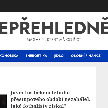
EPŘEHLEDN
MAGAZÍN, KTERÝ MÁ CO ŘÍCT
KONOMIKA
ENERGETIKA
JÍDLO
OSOBNÍ FINANCE
Juventus během letního
přestupového období nezahálel.
Jaké fotbalisty získal?