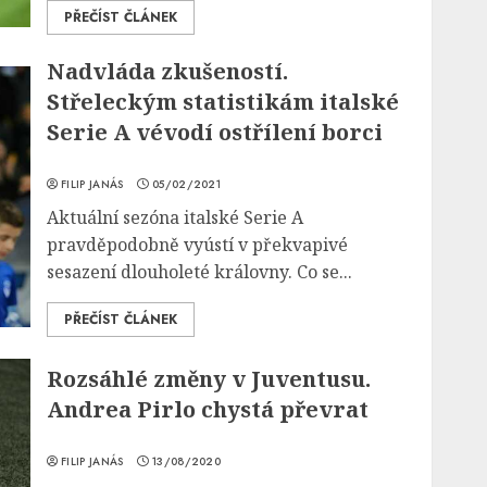
PŘEČÍST ČLÁNEK
Nadvláda zkušeností.
Střeleckým statistikám italské
Serie A vévodí ostřílení borci
FILIP JANÁS
05/02/2021
Aktuální sezóna italské Serie A
pravděpodobně vyústí v překvapivé
sesazení dlouholeté královny. Co se...
PŘEČÍST ČLÁNEK
Rozsáhlé změny v Juventusu.
Andrea Pirlo chystá převrat
FILIP JANÁS
13/08/2020