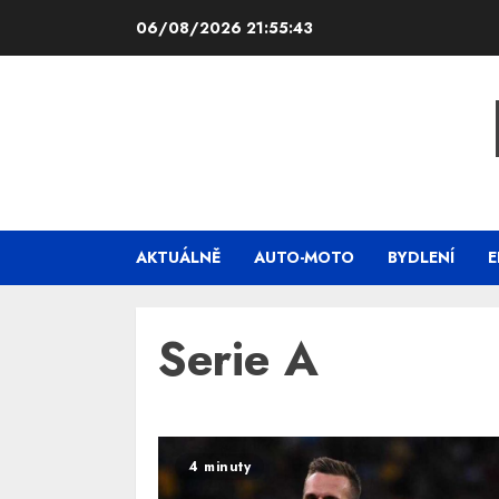
Skip
06/08/2026
21:55:44
to
content
AKTUÁLNĚ
AUTO-MOTO
BYDLENÍ
E
Serie A
4 minuty