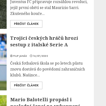
Juventus FC připravuje rozsáhlou revoluci,
jejíž první obětí se stal Maurizio Sarri.
Zkušeného kouče...
PŘEČÍST ČLÁNEK
Trojici českých hráčů hrozí
sestup z italské Serie A
FILIP JANÁS
14/07/2020
Česká fotbalová škola se po letech půstu
znovu dostává do povědomí zahraničních
klubů. Našince...
PŘEČÍST ČLÁNEK
Mario Balotelli propásl i