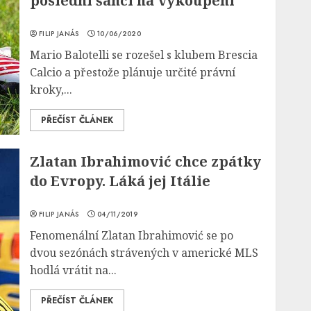
poslední šanci na vykoupení
FILIP JANÁS
10/06/2020
Mario Balotelli se rozešel s klubem Brescia
Calcio a přestože plánuje určité právní
kroky,...
PŘEČÍST ČLÁNEK
Zlatan Ibrahimović chce zpátky
do Evropy. Láká jej Itálie
FILIP JANÁS
04/11/2019
Fenomenální Zlatan Ibrahimović se po
dvou sezónách strávených v americké MLS
hodlá vrátit na...
PŘEČÍST ČLÁNEK