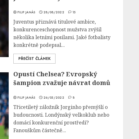
FILIP JANÁS
28/08/2022
15
Juventus přiznává titulové ambice,
konkurenceschopnost mužstva zvýšil
několika letními posilami. Jaké fotbalisty
konkrétně podepsal...
PŘEČÍST ČLÁNEK
Opustí Chelsea? Evropský
šampion zvažuje návrat domů
FILIP JANÁS
26/03/2022
8
Třicetiletý záložník Jorginho přemýšlí o
budoucnosti. Londýnský velkoklub nebo
domácí konkurenční prostředí?
Fanouškům částečně...