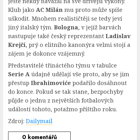
ještě někdy navázal na své dřívější výkony.
Klub jako
AC Milán
mu proto může spíše
uškodit. Mnohem realističtěji se tedy jeví
jiný italský tým.
Bologna
, v jejíž barvách
nastupuje také český reprezentant
Ladislav
Krejčí
, prý o elitního kanonýra velmi stojí a
zájem je dokonce vzájemný.
Představitelé třináctého týmu v tabulce
Serie A
údajně udělají vše proto, aby se jim
přestup
Ibrahimoviće
podařilo dosáhnout
do konce. Pokud se tak stane, bezpochyby
půjde o jednu z největších fotbalových
událostí tohoto, potažmo příštího roku.
Zdroj:
Dailymail
0
komentářů