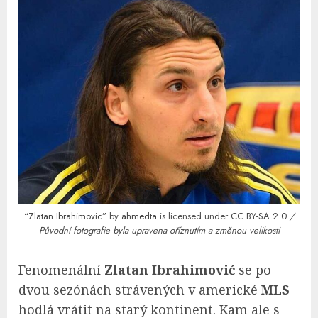
“Zlatan Ibrahimovic”
by
ahmedta
is licensed under
CC BY-SA 2.0
/
Původní fotografie byla upravena oříznutím a změnou velikosti
Fenomenální
Zlatan Ibrahimović
se po
dvou sezónách strávených v americké
MLS
hodlá vrátit na starý kontinent. Kam ale s