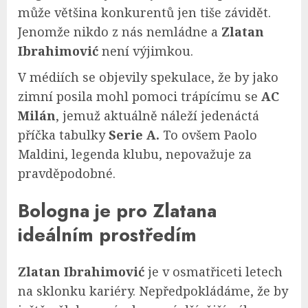
může většina konkurentů jen tiše závidět.
Jenomže nikdo z nás nemládne a
Zlatan
Ibrahimović
není výjimkou.
V médiích se objevily spekulace, že by jako
zimní posila mohl pomoci trápícímu se
AC
Milán
, jemuž aktuálně náleží jedenáctá
příčka tabulky
Serie A.
To ovšem Paolo
Maldini, legenda klubu, nepovažuje za
pravděpodobné.
Bologna je pro Zlatana
ideálním prostředím
Zlatan Ibrahimović
je v osmatřiceti letech
na sklonku kariéry. Nepředpokládáme, že by