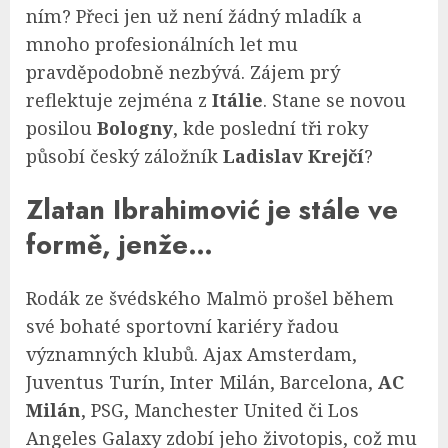
ním? Přeci jen už není žádný mladík a
mnoho profesionálních let mu
pravděpodobně nezbývá. Zájem prý
reflektuje zejména z
Itálie
. Stane se novou
posilou
Bologny
, kde poslední tři roky
působí český záložník
Ladislav Krejčí
?
Zlatan
Ibrahimović
je stále ve
formě, jenže…
Rodák ze švédského Malmö prošel během
své bohaté sportovní kariéry řadou
významných klubů. Ajax Amsterdam,
Juventus Turín, Inter Milán, Barcelona,
AC
Milán
, PSG, Manchester United či Los
Angeles Galaxy zdobí jeho životopis, což mu