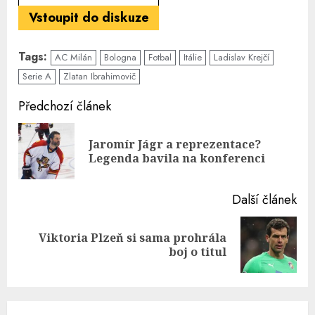
Vstoupit do diskuze
Tags:
AC Milán
Bologna
Fotbal
Itálie
Ladislav Krejčí
Serie A
Zlatan Ibrahimovič
Continue
Předchozí článek
Reading
Jaromír Jágr a reprezentace?
Pre
Legenda bavila na konferenci
pos
Další článek
Viktoria Plzeň si sama prohrála
Next
boj o titul
post: