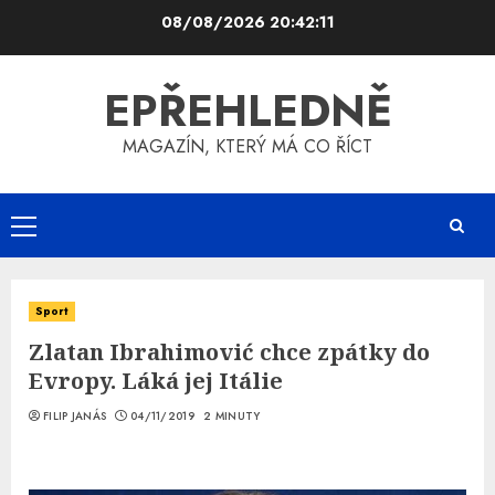
Skip
08/08/2026
20:42:12
to
content
EPŘEHLEDNĚ
MAGAZÍN, KTERÝ MÁ CO ŘÍCT
Primary
Menu
Sport
Zlatan Ibrahimović chce zpátky do
Evropy. Láká jej Itálie
FILIP JANÁS
04/11/2019
2 MINUTY