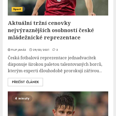
Sport
Aktuální tržní cenovky
nejvýraznějších osobností české
mládežnické reprezentace
FILIP JANÁS
29/03/2021
2
Česká fotbalová reprezentace jednadvacítek
disponuje širokou paletou talentovaných borců,
kterým experti dlouhodobě prorokují zářivou...
PŘEČÍST ČLÁNEK
4 minuty