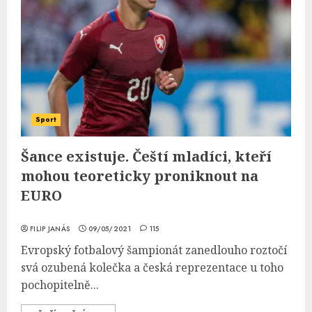
Sport
Šance existuje. Čeští mladíci, kteří
mohou teoreticky proniknout na
EURO
FILIP JANÁS
09/05/2021
115
Evropský fotbalový šampionát zanedlouho roztočí
svá ozubená kolečka a česká reprezentace u toho
pochopitelně...