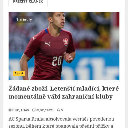
PŘEČÍST ČLÁNEK
3 minuty
Sport
Žádané zboží. Letenští mladíci, které
momentálně vábí zahraniční kluby
FILIP JANÁS
01/05/2021
5
AC Sparta Praha absolvovala vesměs povedenou
sezónu, během které opanovala přední příčky a