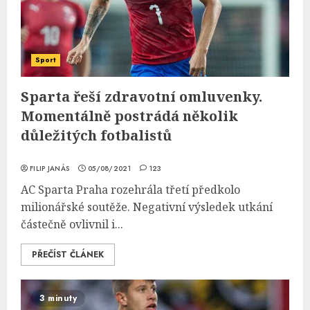
Sport
Sparta řeší zdravotní omluvenky.
Momentálně postrádá několik
důležitých fotbalistů
FILIP JANÁS
05/08/2021
123
AC Sparta Praha rozehrála třetí předkolo
milionářské soutěže. Negativní výsledek utkání
částečně ovlivnil i...
PŘEČÍST ČLÁNEK
3 minuty