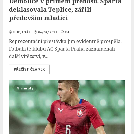
Demolice v přímém přenosu. Sparta
deklasovala Teplice, zářili
především mladíci
FILIP JANÁS
04/04/2021
114
Reprezentační přestávka jim evidentně prospěla.
Fotbalisté klubu AC Sparta Praha zaznamenali
další vítězství, v...
PŘEČÍST ČLÁNEK
3 minuty