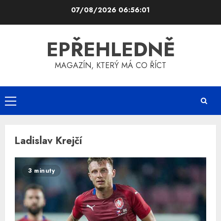
Skip
07/08/2026
06:56:01
to
content
EPŘEHLEDNĚ
MAGAZÍN, KTERÝ MÁ CO ŘÍCT
Primary
Menu
Ladislav Krejčí
3 minuty