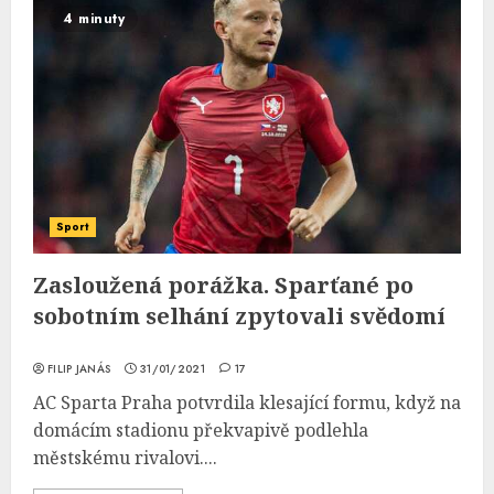
4 minuty
Sport
Zasloužená porážka. Sparťané po
sobotním selhání zpytovali svědomí
FILIP JANÁS
31/01/2021
17
AC Sparta Praha potvrdila klesající formu, když na
domácím stadionu překvapivě podlehla
městskému rivalovi....