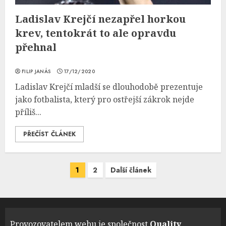
Ladislav Krejčí nezapřel horkou
krev, tentokrát to ale opravdu
přehnal
FILIP JANÁS
17/12/2020
Ladislav Krejčí mladší se dlouhodobě prezentuje
jako fotbalista, který pro ostřejší zákrok nejde
příliš...
PŘEČÍST ČLÁNEK
Navigace
1
2
Další článek
pro
příspěvky
Provozovatelem webu je společnost
Quality