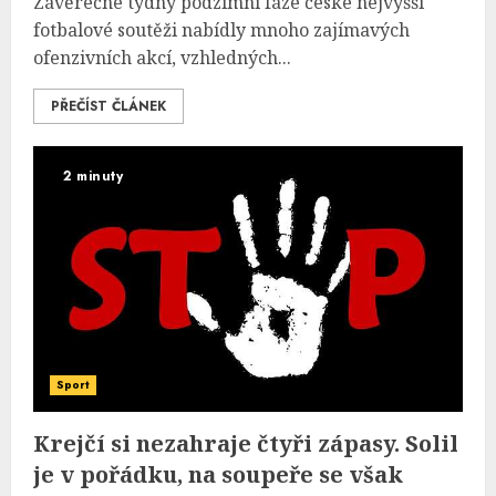
Závěrečné týdny podzimní fáze české nejvyšší
fotbalové soutěži nabídly mnoho zajímavých
ofenzivních akcí, vzhledných...
PŘEČÍST ČLÁNEK
2 minuty
Sport
Krejčí si nezahraje čtyři zápasy. Solil
je v pořádku, na soupeře se však