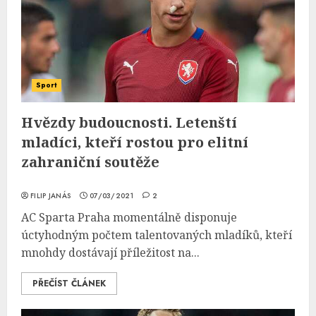
Sport
Hvězdy budoucnosti. Letenští
mladíci, kteří rostou pro elitní
zahraniční soutěže
FILIP JANÁS
07/03/2021
2
AC Sparta Praha momentálně disponuje
úctyhodným počtem talentovaných mladíků, kteří
mnohdy dostávají příležitost na...
PŘEČÍST ČLÁNEK