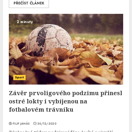
PŘEČÍST ČLÁNEK
2 minuty
Sport
Závěr prvoligového podzimu přinesl
ostré lokty i vybíjenou na
fotbalovém trávníku
FILIP JANÁS
30/12/2020