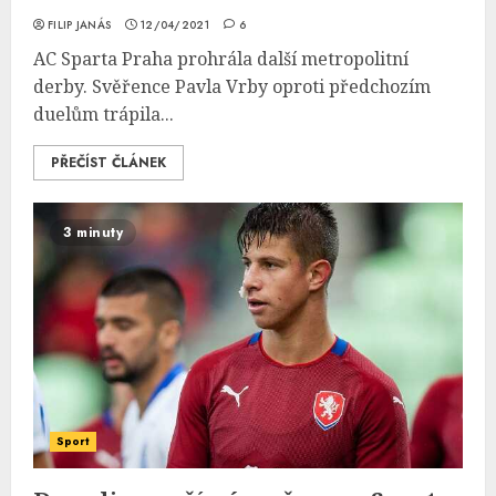
FILIP JANÁS
12/04/2021
6
AC Sparta Praha prohrála další metropolitní
derby. Svěřence Pavla Vrby oproti předchozím
duelům trápila...
PŘEČÍST ČLÁNEK
3 minuty
Sport