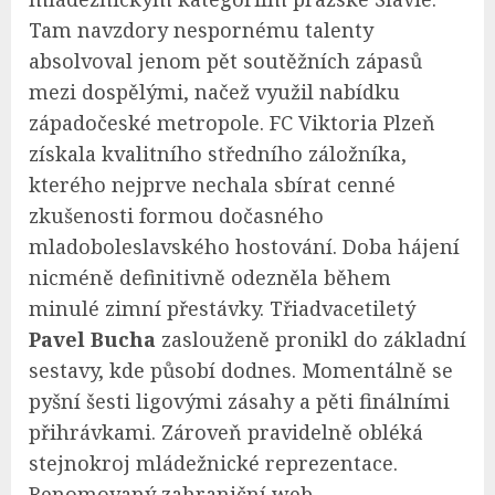
Tam navzdory nespornému talenty
absolvoval jenom pět soutěžních zápasů
mezi dospělými, načež využil nabídku
západočeské metropole. FC Viktoria Plzeň
získala kvalitního středního záložníka,
kterého nejprve nechala sbírat cenné
zkušenosti formou dočasného
mladoboleslavského hostování. Doba hájení
nicméně definitivně odezněla během
minulé zimní přestávky. Třiadvacetiletý
Pavel Bucha
zaslouženě pronikl do základní
sestavy, kde působí dodnes. Momentálně se
pyšní šesti ligovými zásahy a pěti finálními
přihrávkami. Zároveň pravidelně obléká
stejnokroj mládežnické reprezentace.
Renomovaný zahraniční web