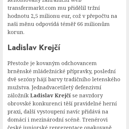
transfermarkt.com mu přidělil tržní
hodnotu 2,5 milionu eur, což v přepočtu na
naši měnu odpovídá téměř 66 milionům
korun.
Ladislav Krejčí
Přestože je kovaným odchovancem
brněnské mládežnické přípravky, poslední
dvě sezóny hájí barvy tradičního letenského
mužstva. Jednadvacetiletý defenzivní
záložník
Ladislav Krejčí
se navzdory
obrovské konkurenci těší pravidelné herní
praxi, další vystoupení navíc přidává na
domácí i mezinárodní scéně. Trenérovi
české juniorské reprezentace opakovaně