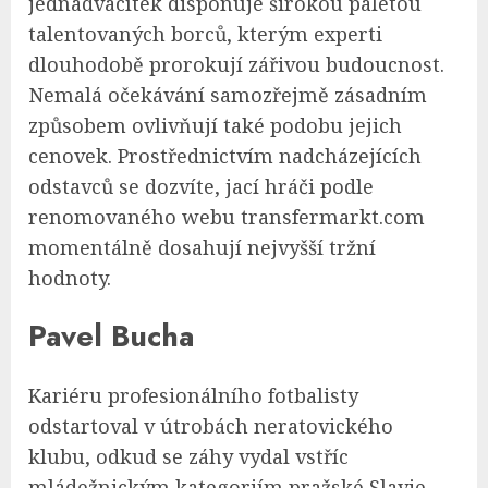
jednadvacítek disponuje širokou paletou
talentovaných borců, kterým experti
dlouhodobě prorokují zářivou budoucnost.
Nemalá očekávání samozřejmě zásadním
způsobem ovlivňují také podobu jejich
cenovek. Prostřednictvím nadcházejících
odstavců se dozvíte, jací hráči podle
renomovaného webu transfermarkt.com
momentálně dosahují nejvyšší tržní
hodnoty.
Pavel Bucha
Kariéru profesionálního fotbalisty
odstartoval v útrobách neratovického
klubu, odkud se záhy vydal vstříc
mládežnickým kategoriím pražské Slavie.