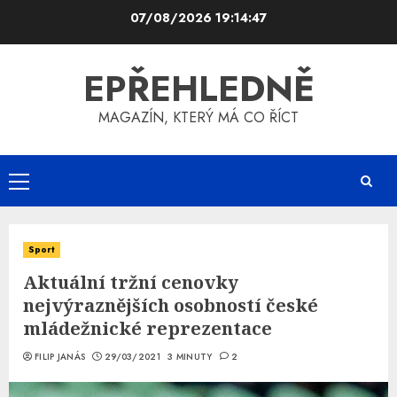
Skip
07/08/2026
19:14:48
to
content
EPŘEHLEDNĚ
MAGAZÍN, KTERÝ MÁ CO ŘÍCT
Primary
Menu
Sport
Aktuální tržní cenovky
nejvýraznějších osobností české
mládežnické reprezentace
FILIP JANÁS
29/03/2021
3 MINUTY
2