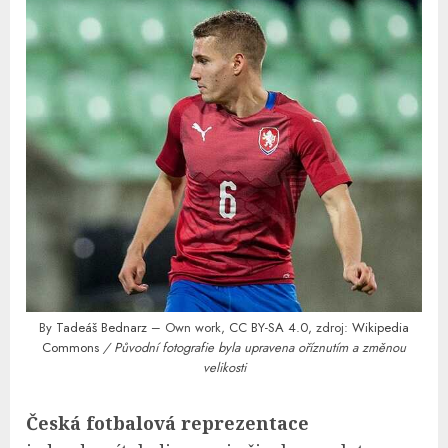
By
Tadeáš Bednarz
– Own work,
CC BY-SA 4.0
, zdroj:
Wikipedia
Commons
/ Původní fotografie byla upravena oříznutím a změnou
velikosti
Česká fotbalová reprezentace