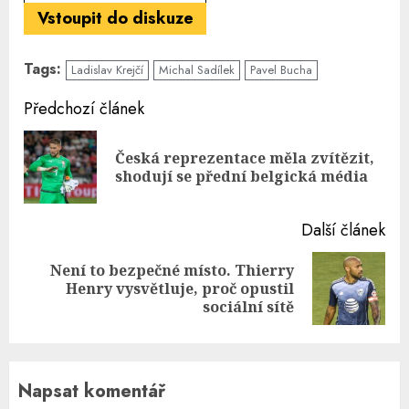
Vstoupit do diskuze
Tags:
Ladislav Krejčí
Michal Sadílek
Pavel Bucha
Continue
Předchozí článek
Reading
Česká reprezentace měla zvítězit,
Pre
shodují se přední belgická média
pos
Další článek
Není to bezpečné místo. Thierry
Next
Henry vysvětluje, proč opustil
post:
sociální sítě
Napsat komentář