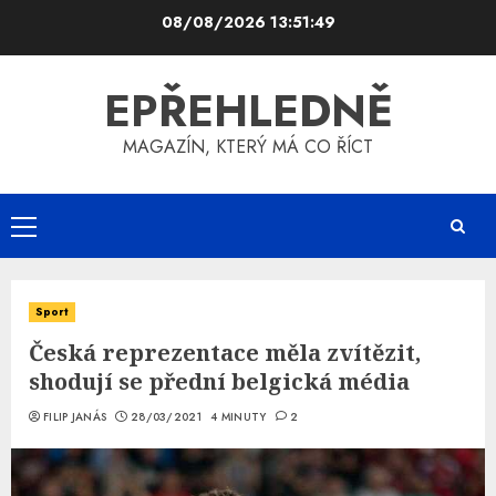
Skip
08/08/2026
13:51:49
to
content
EPŘEHLEDNĚ
MAGAZÍN, KTERÝ MÁ CO ŘÍCT
Primary
Menu
Sport
Česká reprezentace měla zvítězit,
shodují se přední belgická média
FILIP JANÁS
28/03/2021
4 MINUTY
2