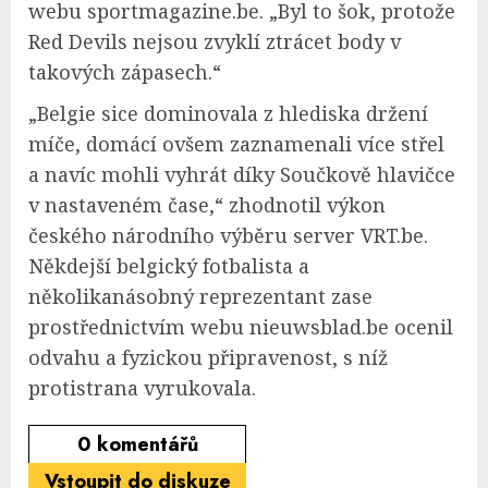
webu sportmagazine.be. „Byl to šok, protože
Red Devils nejsou zvyklí ztrácet body v
takových zápasech.“
„Belgie sice dominovala z hlediska držení
míče, domácí ovšem zaznamenali více střel
a navíc mohli vyhrát díky Součkově hlavičce
v nastaveném čase,“ zhodnotil výkon
českého národního výběru server VRT.be.
Někdejší belgický fotbalista a
několikanásobný reprezentant zase
prostřednictvím webu nieuwsblad.be ocenil
odvahu a fyzickou připravenost, s níž
protistrana vyrukovala.
0
komentářů
Vstoupit do diskuze