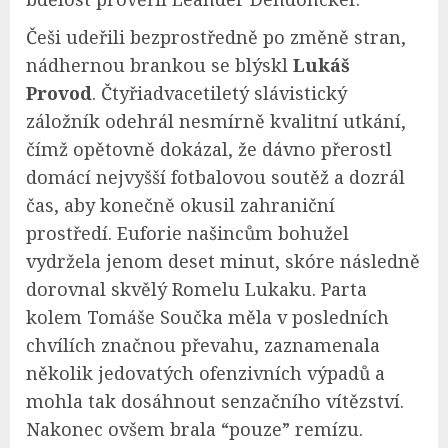
Češi udeřili bezprostředně po změně stran,
nádhernou brankou se blýskl
Lukáš
Provod
. Čtyřiadvacetiletý slávistický
záložník odehrál nesmírně kvalitní utkání,
čímž opětovně dokázal, že dávno přerostl
domácí nejvyšší fotbalovou soutěž a dozrál
čas, aby konečně okusil zahraniční
prostředí. Euforie našincům bohužel
vydržela jenom deset minut, skóre následně
dorovnal skvělý Romelu Lukaku. Parta
kolem Tomáše Součka měla v posledních
chvílích značnou převahu, zaznamenala
několik jedovatých ofenzivních výpadů a
mohla tak dosáhnout senzačního vítězství.
Nakonec ovšem brala “pouze” remízu.