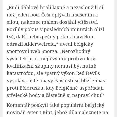
„Rudí ďáblové hráli laxně a nezasloužili si
než jeden bod. Češi oplývali nadšením a
silou, nakonec málem dosáhli vítězství.
Bořilův pokus v posledních minutách olízl
tyč, další nebezpečný pokus hlavičkou
odrazil Alderweireld,“ uvedl belgický
sportovní web Sporza. „Nerozhodný
výsledek proti nejtěžšímu protivníkovi
kvalifikační skupiny nemusí být nutně
katastrofou, ale špatný výkon Red Devils
vyvolává jisté obavy. Naštěstí se blíží zápas
proti Bělorusku, kdy Belgičané uspořádají
střelecké hody a částečně si napraví chuť.“
Komentář poskytl také populární belgický
novinář Peter t’Kint, jehož díla naleznete na