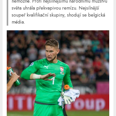
nemožné. Proti nejsilnějšímu národnímu mužstvu
světa uhrála překvapivou remízu. Nejsilnější
soupeř kvalifikační skupiny, shodují se belgická
média.