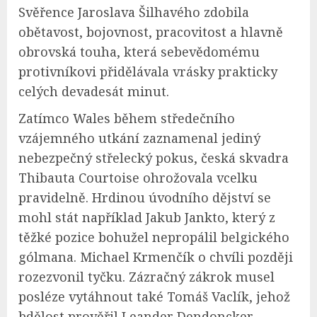
Svěřence Jaroslava Šilhavého zdobila
obětavost, bojovnost, pracovitost a hlavně
obrovská touha, která sebevědomému
protivníkovi přidělávala vrásky prakticky
celých devadesát minut.
Zatímco Wales během středečního
vzájemného utkání zaznamenal jediný
nebezpečný střelecký pokus, česká skvadra
Thibauta Courtoise ohrožovala vcelku
pravidelně. Hrdinou úvodního dějství se
mohl stát například Jakub Jankto, který z
těžké pozice bohužel nepropálil belgického
gólmana. Michael Krmenčík o chvíli později
rozezvonil tyčku. Zázračný zákrok musel
posléze vytáhnout také Tomáš Vaclík, jehož
bdělost prověřil Leander Dendoncker.