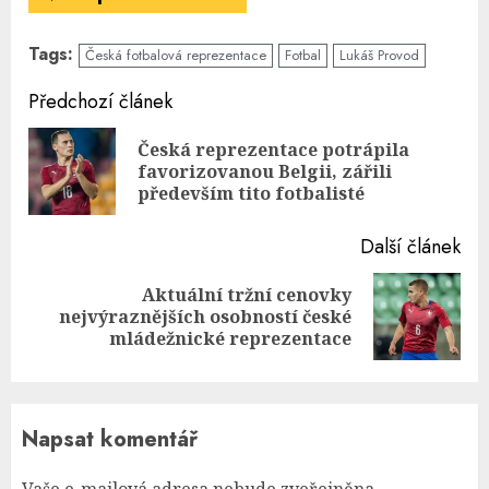
Tags:
Česká fotbalová reprezentace
Fotbal
Lukáš Provod
Continue
Předchozí článek
Reading
Česká reprezentace potrápila
Pre
favorizovanou Belgii, zářili
pos
především tito fotbalisté
Další článek
Aktuální tržní cenovky
Next
nejvýraznějších osobností české
post:
mládežnické reprezentace
Napsat komentář