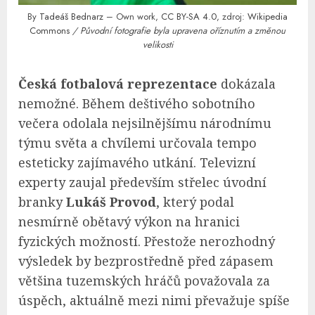
By
Tadeáš Bednarz
– Own work,
CC BY-SA 4.0
, zdroj:
Wikipedia
Commons
/ Původní fotografie byla upravena oříznutím a změnou
velikosti
Česká fotbalová reprezentace
dokázala
nemožné. Během deštivého sobotního
večera odolala nejsilnějšímu národnímu
týmu světa a chvílemi určovala tempo
esteticky zajímavého utkání. Televizní
experty zaujal především střelec úvodní
branky
Lukáš Provod
, který podal
nesmírně obětavý výkon na hranici
fyzických možností. Přestože nerozhodný
výsledek by bezprostředně před zápasem
většina tuzemských hráčů považovala za
úspěch, aktuálně mezi nimi převažuje spíše