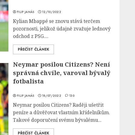
FILIP JANÁS
12/10/2022
Kylian Mbappé se znovu stává terčem
pozornosti, jelikož údajně zvažuje lednový
odchod z PSG....
PŘEČÍST ČLÁNEK
Neymar posilou Citizens? Není
správná chvíle, varoval bývalý
fotbalista
FILIP JANÁS
18/07/2022
130
Neymar posilou Citizens? Raději ušetřit
peníze a důvěřovat vlastním křídelníkům.
Takové doporučení svému bývalému...
PŘEČÍST ČLÁNEK