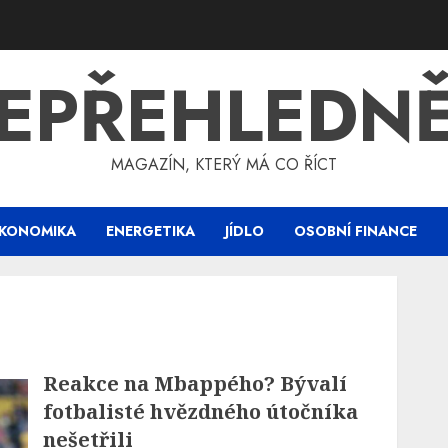
EPŘEHLEDN
MAGAZÍN, KTERÝ MÁ CO ŘÍCT
KONOMIKA
ENERGETIKA
JÍDLO
OSOBNÍ FINANCE
Reakce na Mbappého? Bývalí
fotbalisté hvězdného útočníka
nešetřili