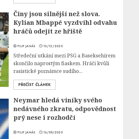
Činy jsou silnější než slova.
Kylian Mbappé vyzdvihl odvahu
hráčů odejít ze hřiště
FILIP JANÁS
10/12/2020
Středeční utkání mezi PSG a Baseksehirem
skončilo naprostým fiaskem. Hráči kvůli
rasistické poznámce sudího...
PŘEČÍST ČLÁNEK
Neymar hledá viníky svého
nedávného zkratu, odpovědnost
prý nese i rozhodčí
FILIP JANÁS
16/09/2020