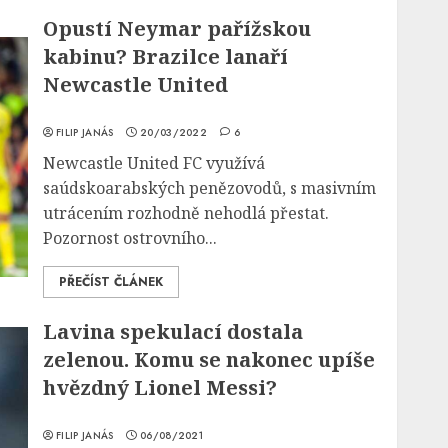
Opustí Neymar pařížskou
kabinu? Brazilce lanaří
Newcastle United
FILIP JANÁS
20/03/2022
6
Newcastle United FC využívá
saúdskoarabských penězovodů, s masivním
utrácením rozhodně nehodlá přestat.
Pozornost ostrovního...
PŘEČÍST ČLÁNEK
Lavina spekulací dostala
zelenou. Komu se nakonec upíše
hvězdný Lionel Messi?
FILIP JANÁS
06/08/2021