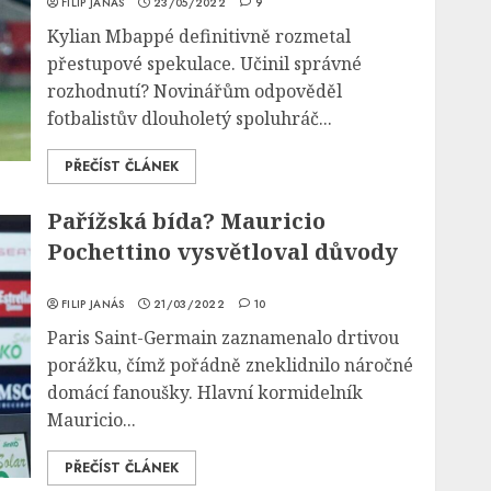
FILIP JANÁS
23/05/2022
9
Kylian Mbappé definitivně rozmetal
přestupové spekulace. Učinil správné
rozhodnutí? Novinářům odpověděl
fotbalistův dlouholetý spoluhráč...
PŘEČÍST ČLÁNEK
Pařížská bída? Mauricio
Pochettino vysvětloval důvody
FILIP JANÁS
21/03/2022
10
Paris Saint-Germain zaznamenalo drtivou
porážku, čímž pořádně zneklidnilo náročné
domácí fanoušky. Hlavní kormidelník
Mauricio...
PŘEČÍST ČLÁNEK