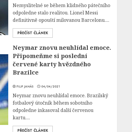
Nemyslitelné se během klidného pátečního
odpoledne stalo realitou. Lionel Messi
definitivně opouští milovanou Barcelonu....
PŘEČÍST ČLÁNEK
Neymar znovu neuhlídal emoce.
Připomeňme si poslední
červené karty hvězdného
Brazilce
FILIP JANÁS
04/04/2021
Neymar znovu neuhlídal emoce. Brazilský
fotbalový útočník během sobotního
odpoledne inkasoval další červenou
kartu....
PŘEČÍST ČLÁNEK