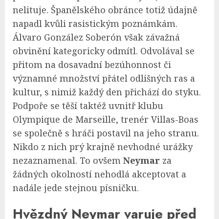
nelituje. Španělského obránce totiž údajně
napadl kvůli rasistickým poznámkám.
Álvaro González Soberón však závažná
obvinění kategoricky odmítl. Odvolával se
přitom na dosavadní bezúhonnost či
významné množství přátel odlišných ras a
kultur, s nimiž každý den přichází do styku.
Podpoře se těší taktéž uvnitř klubu
Olympique de Marseille, trenér Villas-Boas
se společně s hráči postavil na jeho stranu.
Nikdo z nich prý krajně nevhodné urážky
nezaznamenal. To ovšem
Neymar
za
žádných okolností nehodlá akceptovat a
nadále jede stejnou písničku.
Hvězdný Neymar varuje před