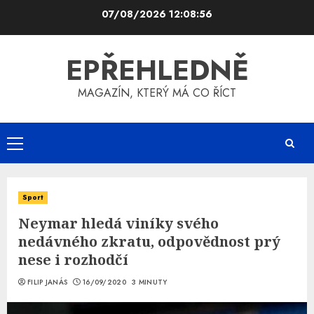
Skip
07/08/2026
12:08:56
to
content
EPŘEHLEDNĚ
MAGAZÍN, KTERÝ MÁ CO ŘÍCT
Primary
Menu
Sport
Neymar hledá viníky svého
nedávného zkratu, odpovědnost prý
nese i rozhodčí
FILIP JANÁS
16/09/2020
3 MINUTY