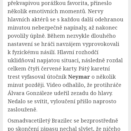
překvapivou porážkou favorita, přineslo
několik emotivních momentů. Nervy
hlavních aktérů se s každou další odehranou
minutou nebezpečně napínaly, až nakonec
povolily úplně. Během nezvykle dlouhého
nastavení se hráči navzájem vyprovokovali
k fyzickému násilí. Hlavní rozhodčí
uklidňoval napjatou situaci, následně rozdal
celkem čtyři červené karty. Pátý karetní
trest vyfasoval útočník
Neymar
o několik
minut později. Video odhalilo, že protihráče
Álvara Gonzáleze udeřil zezadu do hlavy.
Nedalo se svítit, vyloučení přišlo naprosto
zaslouženě.
Osmadvacetiletý Brazilec se bezprostředně
po skončení zápasu nechal slyšet, že ničeho