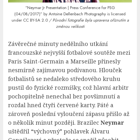
“Neymar Jr Presentation | Press Conference for PSG
(04/08/2017)”
by
Antoine Dellenbach Photography
is licensed
under
CC BY-SA 2.0
/ Původní fotografie byla upravena oříznutím a
změnou velikosti
Závěrečné minuty nedělního utkání
francouzské nejvyšší fotbalové soutěže mezi
Paris Saint-Germain a Marseille přinesly
nesmírně zajímavou podívanou. Hlouček
fotbalistů se nedaleko středového kruhu
pustil do fyzické rozmíšky, což hlavní arbitr
pochopitelně nenechal bez povšimnutí a
rozdal hned čtyři červené karty. Páté a
zároveň poslední vyloučení zápasu přišlo až
o několik minut později. Brazilec
Neymar
uštědřil “výchovný” pohlavek Álvaru
Gonzálezovi a přestože se snažil působit