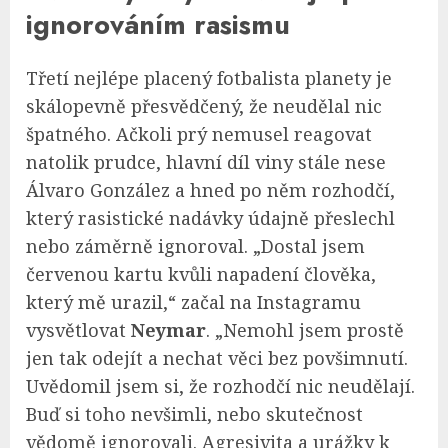
ignorováním rasismu
Třetí nejlépe placený fotbalista planety je
skálopevně přesvědčený, že neudělal nic
špatného. Ačkoli prý nemusel reagovat
natolik prudce, hlavní díl viny stále nese
Álvaro González a hned po něm rozhodčí,
který rasistické nadávky údajně přeslechl
nebo záměrně ignoroval. „Dostal jsem
červenou kartu kvůli napadení člověka,
který mě urazil,“ začal na Instagramu
vysvětlovat
Neymar
. „Nemohl jsem prostě
jen tak odejít a nechat věci bez povšimnutí.
Uvědomil jsem si, že rozhodčí nic neudělají.
Buď si toho nevšimli, nebo skutečnost
vědomě ignorovali. Agresivita a urážky k