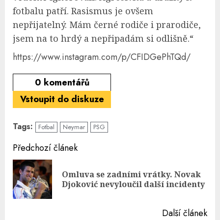
fotbalu patří. Rasismus je ovšem
nepřijatelný. Mám černé rodiče i prarodiče,
jsem na to hrdý a nepřipadám si odlišně.“
https://www.instagram.com/p/CFIDGePhTQd/
0
komentářů
Vstoupit do diskuze
Tags:
Fotbal
Neymar
PSG
Continue
Předchozí článek
Reading
Omluva se zadními vrátky. Novak
Pre
Djoković nevyloučil další incidenty
pos
Další článek