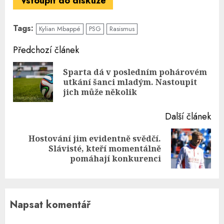
Vstoupit do diskuze
Tags:
Kylian Mbappé
PSG
Rasismus
Continue
Předchozí článek
Reading
Sparta dá v posledním pohárovém
Pre
utkání šanci mladým. Nastoupit
pos
jich může několik
Další článek
Hostování jim evidentně svědčí.
Next
Slávisté, kteří momentálně
post:
pomáhají konkurenci
Napsat komentář