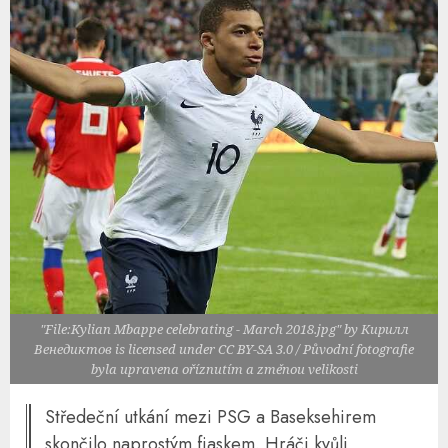
"File:Kylian Mbappe celebrating - March 2018.jpg" by Кирилл
Венедиктов is licensed under CC BY-SA 3.0 / Původní fotografie
byla upravena oříznutím a změnou velikosti
Středeční utkání mezi PSG a Baseksehirem
skončilo naprostým fiaskem. Hráči kvůli