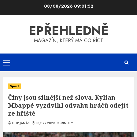
Skip
08/08/2026
09:01:52
to
content
EPŘEHLEDNĚ
MAGAZÍN, KTERÝ MÁ CO ŘÍCT
Primary
Menu
Sport
Činy jsou silnější než slova. Kylian
Mbappé vyzdvihl odvahu hráčů odejít
ze hřiště
FILIP JANÁS
10/12/2020
3 MINUTY