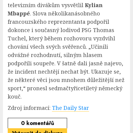
televizním divákům vysvětlil
Kylian
Mbappé
. Slova několikanásobného
francouzského reprezentanta podpořil
dokonce i současný lodivod PSG Thomas
Tuchel, který během rozhovoru vyzdvihl
chování všech svých svěřenců. „Učinili
odvážné rozhodnutí, silným hlasem
podpořili soupeře. V šatně dali jasně najevo,
že incident nechtějí nechat být. Ukazuje se,
že některé věci jsou mnohem důležitější než
sport,“ pronesl sedmačtyřicetiletý německý
kouč.
Zdroj informací:
The Daily Star
0
komentářů