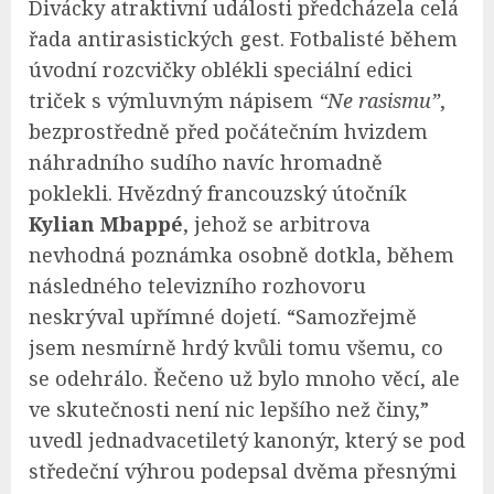
Divácky atraktivní události předcházela celá
řada antirasistických gest. Fotbalisté během
úvodní rozcvičky oblékli speciální edici
triček s výmluvným nápisem
“Ne rasismu”
,
bezprostředně před počátečním hvizdem
náhradního sudího navíc hromadně
poklekli. Hvězdný francouzský útočník
Kylian Mbappé
, jehož se arbitrova
nevhodná poznámka osobně dotkla, během
následného televizního rozhovoru
neskrýval upřímné dojetí. “Samozřejmě
jsem nesmírně hrdý kvůli tomu všemu, co
se odehrálo. Řečeno už bylo mnoho věcí, ale
ve skutečnosti není nic lepšího než činy,”
uvedl jednadvacetiletý kanonýr, který se pod
středeční výhrou podepsal dvěma přesnými