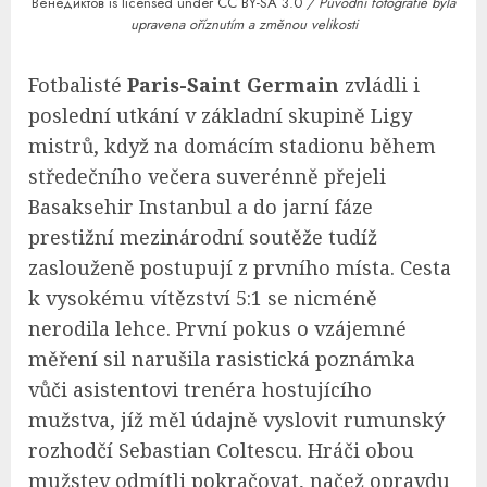
Венедиктов is licensed under
CC BY-SA 3.0
/ Původní fotografie byla
upravena oříznutím a změnou velikosti
Fotbalisté
Paris-Saint Germain
zvládli i
poslední utkání v základní skupině Ligy
mistrů, když na domácím stadionu během
středečního večera suverénně přejeli
Basaksehir Instanbul a do jarní fáze
prestižní mezinárodní soutěže tudíž
zaslouženě postupují z prvního místa. Cesta
k vysokému vítězství 5:1 se nicméně
nerodila lehce. První pokus o vzájemné
měření sil narušila rasistická poznámka
vůči asistentovi trenéra hostujícího
mužstva, jíž měl údajně vyslovit rumunský
rozhodčí Sebastian Coltescu. Hráči obou
mužstev odmítli pokračovat, načež opravdu