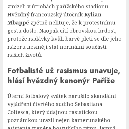
zmizeli v útrobách pařížského stadionu.
Hvězdný francouzský útočník
Kylian
Mbappé
zpětně nelituje, že k protestnímu
gestu došlo. Naopak cítí obrovskou hrdost,
protože nadávky kvůli barvě pleti se dle jeho
názoru nesmějí stát normální součástí
našich životů.
Fotbalisté už rasismus unavuje,
hlásí hvězdný kanonýr Paříže
Úterní fotbalový svátek narušilo skandální
vyjádření čtvrtého sudího Sebastiana
Coltesca, který údajnou rasistickou
poznámkou urazil nejen kamerunského
asistenta trenéra hostujícího týmu, jemuž