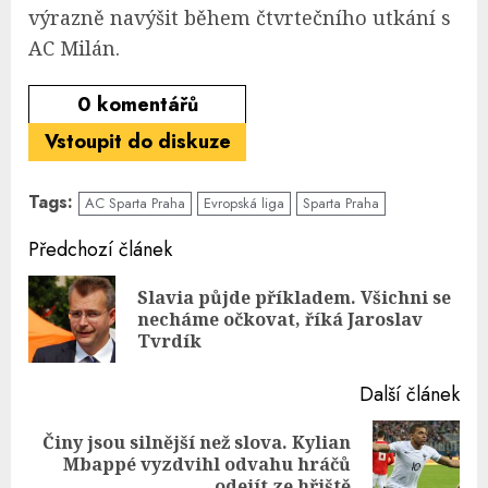
výrazně navýšit během čtvrtečního utkání s
AC Milán.
0
komentářů
Vstoupit do diskuze
Tags:
AC Sparta Praha
Evropská liga
Sparta Praha
Continue
Předchozí článek
Reading
Slavia půjde příkladem. Všichni se
Pre
necháme očkovat, říká Jaroslav
pos
Tvrdík
Další článek
Činy jsou silnější než slova. Kylian
Next
Mbappé vyzdvihl odvahu hráčů
post:
odejít ze hřiště