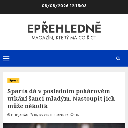
Skip
08/08/2026
12:15:04
to
content
EPŘEHLEDNĚ
MAGAZÍN, KTERÝ MÁ CO ŘÍCT
Primary
Menu
Sport
Sparta dá v posledním pohárovém
utkání šanci mladým. Nastoupit jich
může několik
FILIP JANÁS
10/12/2020
3 MINUTY
118