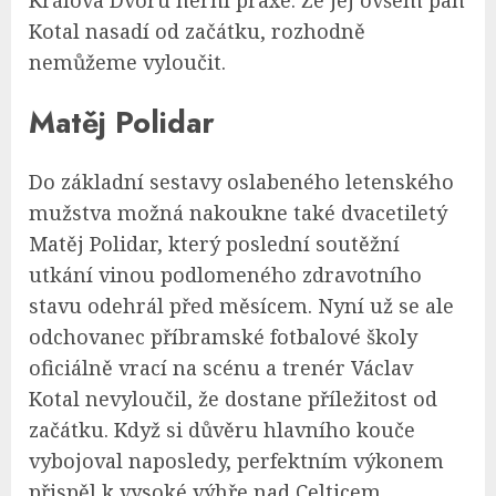
Králova Dvoru herní praxe. Že jej ovšem pan
Kotal nasadí od začátku, rozhodně
nemůžeme vyloučit.
Matěj Polidar
Do základní sestavy oslabeného letenského
mužstva možná nakoukne také dvacetiletý
Matěj Polidar, který poslední soutěžní
utkání vinou podlomeného zdravotního
stavu odehrál před měsícem. Nyní už se ale
odchovanec příbramské fotbalové školy
oficiálně vrací na scénu a trenér Václav
Kotal nevyloučil, že dostane příležitost od
začátku. Když si důvěru hlavního kouče
vybojoval naposledy, perfektním výkonem
přispěl k vysoké výhře nad Celticem