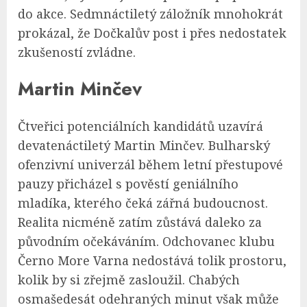
do akce. Sedmnáctiletý záložník mnohokrát
prokázal, že Dočkalův post i přes nedostatek
zkušeností zvládne.
Martin Minčev
Čtveřici potenciálních kandidátů uzavírá
devatenáctiletý Martin Minčev. Bulharský
ofenzivní univerzál během letní přestupové
pauzy přicházel s pověstí geniálního
mladíka, kterého čeká zářná budoucnost.
Realita nicméně zatím zůstává daleko za
původním očekáváním. Odchovanec klubu
Černo More Varna nedostává tolik prostoru,
kolik by si zřejmě zasloužil. Chabých
osmašedesát odehraných minut však může