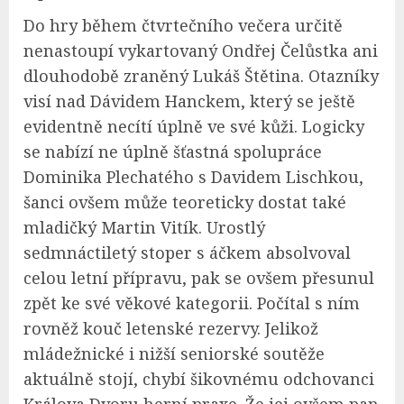
Do hry během čtvrtečního večera určitě
nenastoupí vykartovaný Ondřej Čelůstka ani
dlouhodobě zraněný Lukáš Štětina. Otazníky
visí nad Dávidem Hanckem, který se ještě
evidentně necítí úplně ve své kůži. Logicky
se nabízí ne úplně šťastná spolupráce
Dominika Plechatého s Davidem Lischkou,
šanci ovšem může teoreticky dostat také
mladičký Martin Vitík. Urostlý
sedmnáctiletý stoper s áčkem absolvoval
celou letní přípravu, pak se ovšem přesunul
zpět ke své věkové kategorii. Počítal s ním
rovněž kouč letenské rezervy. Jelikož
mládežnické i nižší seniorské soutěže
aktuálně stojí, chybí šikovnému odchovanci