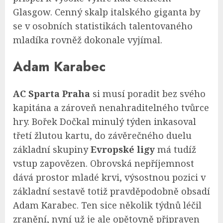
Glasgow. Cenný skalp italského giganta by
se v osobních statistikách talentovaného
mladíka rovněž dokonale vyjímal.
Adam Karabec
AC Sparta Praha
si musí poradit bez svého
kapitána a zároveň nenahraditelného tvůrce
hry. Bořek Dočkal minulý týden inkasoval
třetí žlutou kartu, do závěrečného duelu
základní skupiny
Evropské ligy
má tudíž
vstup zapovězen. Obrovská nepříjemnost
dává prostor mladé krvi, výsostnou pozici v
základní sestavě totiž pravděpodobně obsadí
Adam Karabec. Ten sice několik týdnů léčil
zranění, nyní už je ale opětovně připraven